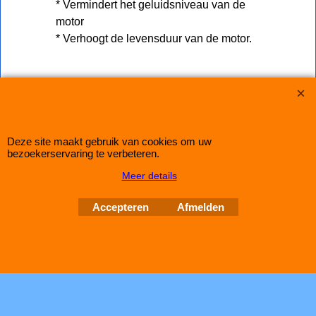
* Vermindert het geluidsniveau van de
motor
* Verhoogt de levensduur van de motor.
Auto Couture 1998 - 2026
28 jaar Improve Tuning
Deze site maakt gebruik van cookies om uw
Webwinkel gemaakt met
ShopFactory webwinkel
bezoekerservaring te verbeteren.
software.
Meer details
Accepteren
Afmelden