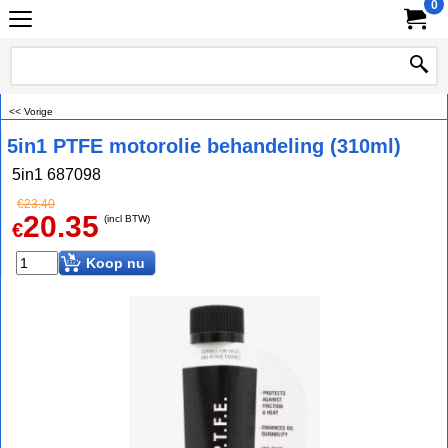
0
<< Vorige
5in1 PTFE motorolie behandeling (310ml)
5in1 687098
€
23.40
20.35
(incl BTW)
€
Koop nu