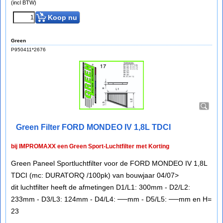
(incl BTW)
Koop nu
Green
P950411*2676
Green Filter FORD MONDEO IV 1,8L TDCI
bij IMPROMAXX een Green Sport-Luchtfilter met Korting
Green Paneel Sportluchtfilter voor de FORD MONDEO IV 1,8L
TDCI (mc: DURATORQ /100pk) van bouwjaar 04/07>
dit luchtfilter heeft de afmetingen D1/L1: 300mm - D2/L2:
233mm - D3/L3: 124mm - D4/L4: ──mm - D5/L5: ──mm en H=
23