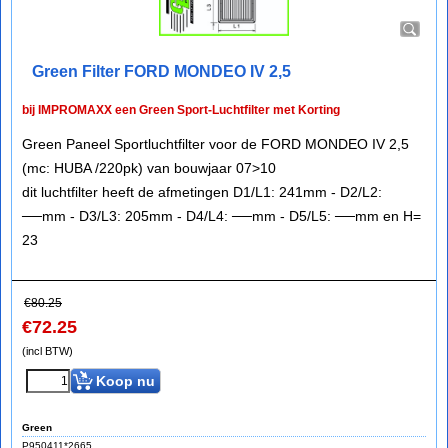
Green Filter FORD MONDEO IV 2,5
bij IMPROMAXX een Green Sport-Luchtfilter met Korting
Green Paneel Sportluchtfilter voor de FORD MONDEO IV 2,5
(mc: HUBA /220pk) van bouwjaar 07>10
dit luchtfilter heeft de afmetingen D1/L1: 241mm - D2/L2:
──mm - D3/L3: 205mm - D4/L4: ──mm - D5/L5: ──mm en H=
23
€
80.25
€
72.25
(incl BTW)
Koop nu
Green
P950411*2665