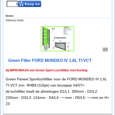
Koop nu
Green
P950411*2666
Green Filter FORD MONDEO IV 1,6L TI-VCT
bij IMPROMAXX een Green Sport-Luchtfilter met Korting
Green Paneel Sportluchtfilter voor de FORD MONDEO IV 1,6L
TI-VCT (mc: RHBA /110pk) van bouwjaar 04/07>
dit luchtfilter heeft de afmetingen D1/L1: 300mm - D2/L2:
233mm - D3/L3: 124mm - D4/L4: ──mm - D5/L5: ──mm en H=
23