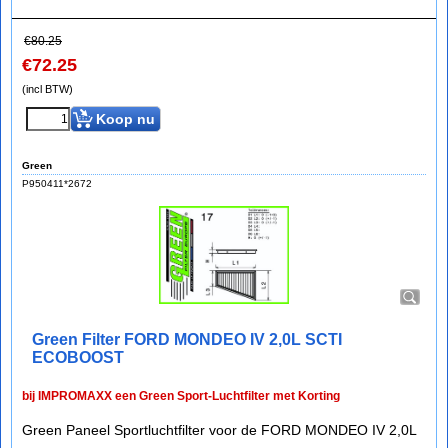
€
80.25
€
72.25
(incl BTW)
Koop nu
Green
P950411*2672
Green Filter FORD MONDEO IV 2,0L SCTI
ECOBOOST
bij IMPROMAXX een Green Sport-Luchtfilter met Korting
Green Paneel Sportluchtfilter voor de FORD MONDEO IV 2,0L