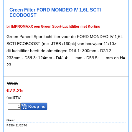
Green Filter FORD MONDEO IV 1,6L SCTI
ECOBOOST
bij IMPROMAXX een Green Sport-Luchtfilter met Korting
Green Paneel Sportluchtfilter voor de FORD MONDEO IV 1,6L
SCTI ECOBOOST (mc: JTBB /160pk) van bouwjaar 11/10>
dit luchtfilter heeft de afmetingen D1/L1: 300mm - D2/L2:
233mm - D3/L3: 124mm - D4/L4: ──mm - D5/L5: ──mm en H=
23
€
80.25
€
72.25
(incl BTW)
Koop nu
Green
P950411*2670