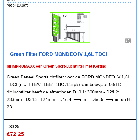
P950411*2675
Green Filter FORD MONDEO IV 1,6L TDCI
bij IMPROMAXX een Green Sport-Luchtfilter met Korting
Green Paneel Sportluchtfilter voor de FORD MONDEO IV 1,6L
TDCI (mc: T1BA/T1BB/T1BC /115pk) van bouwjaar 03/11>
dit luchtfilter heeft de afmetingen D1/L1: 300mm - D2/L2:
233mm - D3/L3: 124mm - D4/L4: ──mm - D5/L5: ──mm en H=
23
€
80.25
€
72.25