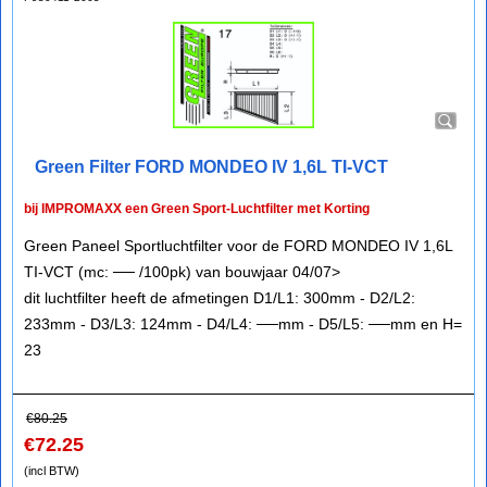
Green Filter FORD MONDEO IV 1,6L TI-VCT
bij IMPROMAXX een Green Sport-Luchtfilter met Korting
Green Paneel Sportluchtfilter voor de FORD MONDEO IV 1,6L
TI-VCT (mc: ── /100pk) van bouwjaar 04/07>
dit luchtfilter heeft de afmetingen D1/L1: 300mm - D2/L2:
233mm - D3/L3: 124mm - D4/L4: ──mm - D5/L5: ──mm en H=
23
€
80.25
€
72.25
(incl BTW)