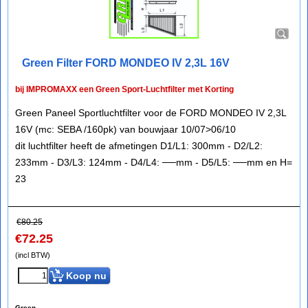
Green Filter FORD MONDEO IV 2,3L 16V
bij IMPROMAXX een Green Sport-Luchtfilter met Korting
Green Paneel Sportluchtfilter voor de FORD MONDEO IV 2,3L
16V (mc: SEBA /160pk) van bouwjaar 10/07>06/10
dit luchtfilter heeft de afmetingen D1/L1: 300mm - D2/L2:
233mm - D3/L3: 124mm - D4/L4: ──mm - D5/L5: ──mm en H=
23
€
80.25
€
72.25
(incl BTW)
Koop nu
Green