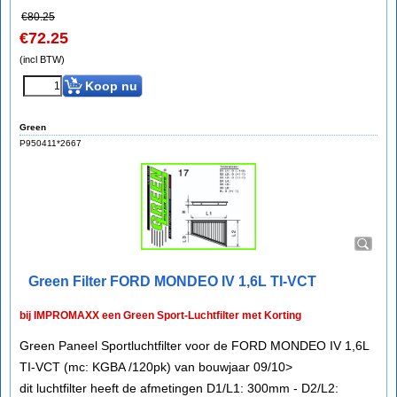
€
80.25
€
72.25
(incl BTW)
Koop nu
Green
P950411*2667
Green Filter FORD MONDEO IV 1,6L TI-VCT
bij IMPROMAXX een Green Sport-Luchtfilter met Korting
Green Paneel Sportluchtfilter voor de FORD MONDEO IV 1,6L
TI-VCT (mc: KGBA /120pk) van bouwjaar 09/10>
dit luchtfilter heeft de afmetingen D1/L1: 300mm - D2/L2: