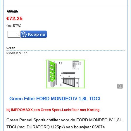
€
80.25
€
72.25
(incl BTW)
Koop nu
Green
P950411*2677
Green Filter FORD MONDEO IV 1,8L TDCI
bij IMPROMAXX een Green Sport-Luchtfilter met Korting
Green Paneel Sportluchtfilter voor de FORD MONDEO IV 1,8L
TDCI (mc: DURATORQ /125pk) van bouwjaar 06/07>