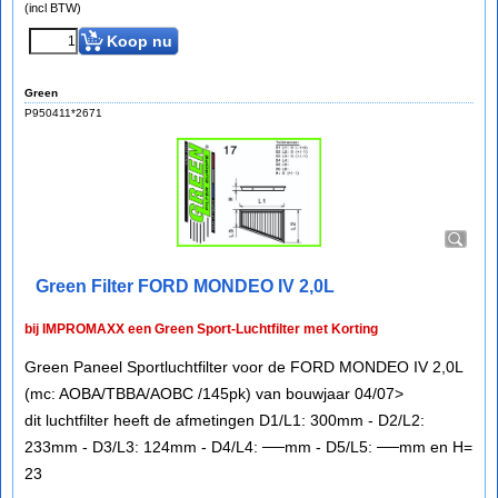
(incl BTW)
Koop nu
Green
P950411*2671
Green Filter FORD MONDEO IV 2,0L
bij IMPROMAXX een Green Sport-Luchtfilter met Korting
Green Paneel Sportluchtfilter voor de FORD MONDEO IV 2,0L
(mc: AOBA/TBBA/AOBC /145pk) van bouwjaar 04/07>
dit luchtfilter heeft de afmetingen D1/L1: 300mm - D2/L2:
233mm - D3/L3: 124mm - D4/L4: ──mm - D5/L5: ──mm en H=
23