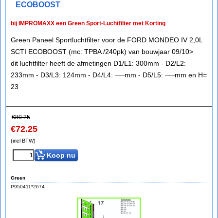
ECOBOOST
bij IMPROMAXX een Green Sport-Luchtfilter met Korting
Green Paneel Sportluchtfilter voor de FORD MONDEO IV 2,0L
SCTI ECOBOOST (mc: TPBA /240pk) van bouwjaar 09/10>
dit luchtfilter heeft de afmetingen D1/L1: 300mm - D2/L2:
233mm - D3/L3: 124mm - D4/L4: ──mm - D5/L5: ──mm en H=
23
€
80.25
€
72.25
(incl BTW)
Koop nu
Green
P950411*2674