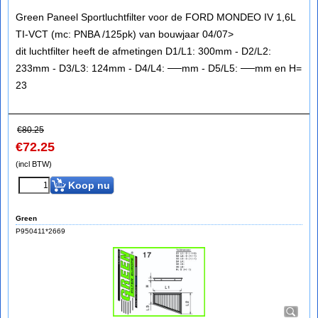
Green Paneel Sportluchtfilter voor de FORD MONDEO IV 1,6L
TI-VCT (mc: PNBA /125pk) van bouwjaar 04/07>
dit luchtfilter heeft de afmetingen D1/L1: 300mm - D2/L2:
233mm - D3/L3: 124mm - D4/L4: ──mm - D5/L5: ──mm en H=
23
€
80.25
€
72.25
(incl BTW)
Koop nu
Green
P950411*2669