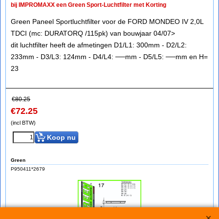
bij IMPROMAXX een Green Sport-Luchtfilter met Korting
Green Paneel Sportluchtfilter voor de FORD MONDEO IV 2,0L
TDCI (mc: DURATORQ /115pk) van bouwjaar 04/07>
dit luchtfilter heeft de afmetingen D1/L1: 300mm - D2/L2:
233mm - D3/L3: 124mm - D4/L4: ──mm - D5/L5: ──mm en H=
23
€
80.25
€
72.25
(incl BTW)
Koop nu
Green
P950411*2679