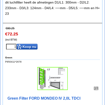
dit luchtfilter heeft de afmetingen D1/L1: 300mm - D2/L2:
233mm - D3/L3: 124mm - D4/L4: ──mm - D5/L5: ──mm en H=
23
€
80.25
€
72.25
(incl BTW)
Koop nu
Green
P950411*2678
Green Filter FORD MONDEO IV 2,0L TDCI