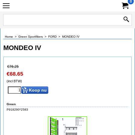
0
Home
>
Green Sportfilters
>
FORD
>
MONDEO IV
MONDEO IV
€
76.25
€
68.65
(incl BTW)
Koop nu
Green
P918290*2583