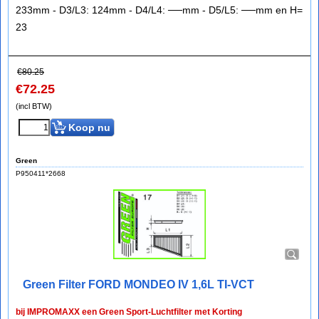
233mm - D3/L3: 124mm - D4/L4: ──mm - D5/L5: ──mm en H=
23
€
80.25
€
72.25
(incl BTW)
Koop nu
Green
P950411*2668
Green Filter FORD MONDEO IV 1,6L TI-VCT
bij IMPROMAXX een Green Sport-Luchtfilter met Korting