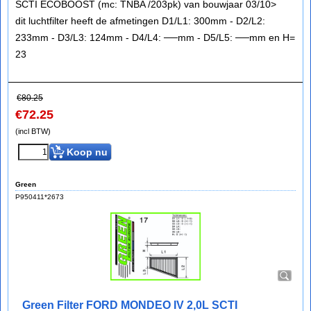
SCTI ECOBOOST (mc: TNBA /203pk) van bouwjaar 03/10>
dit luchtfilter heeft de afmetingen D1/L1: 300mm - D2/L2:
233mm - D3/L3: 124mm - D4/L4: ──mm - D5/L5: ──mm en H=
23
€
80.25
€
72.25
(incl BTW)
Koop nu
Green
P950411*2673
Green Filter FORD MONDEO IV 2,0L SCTI