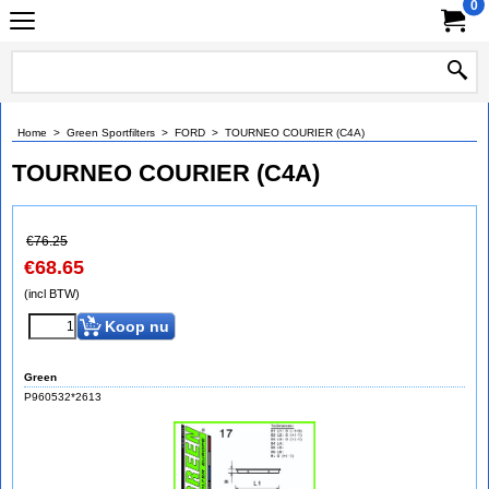
0
Home
>
Green Sportfilters
>
FORD
>
TOURNEO COURIER (C4A)
TOURNEO COURIER (C4A)
€
76.25
€
68.65
(incl BTW)
Koop nu
Green
P960532*2613