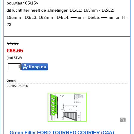
bouwjaar 05/15>
dit luchtfilter heeft de afmetingen D1/L1: 163mm - D2/L2:
195mm - D3/L3: 162mm - D4/L4: ──mm - D5/L5: ──mm en H=
23
€
76.25
€
68.65
(incl BTW)
Koop nu
Green
P960532*2616
Green Filter FORD TOURNEO COURIER (C4A)