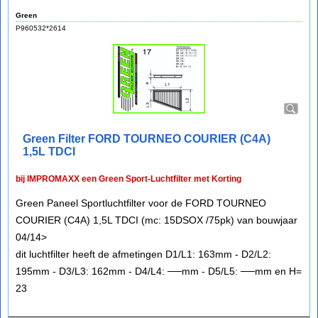
Green
P960532*2614
Green Filter FORD TOURNEO COURIER (C4A)
1,5L TDCI
bij IMPROMAXX een Green Sport-Luchtfilter met Korting
Green Paneel Sportluchtfilter voor de FORD TOURNEO
COURIER (C4A) 1,5L TDCI (mc: 15DSOX /75pk) van bouwjaar
04/14>
dit luchtfilter heeft de afmetingen D1/L1: 163mm - D2/L2:
195mm - D3/L3: 162mm - D4/L4: ──mm - D5/L5: ──mm en H=
23