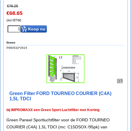
€
76.25
€
68.65
(incl BTW)
Koop nu
Green
P960532*2615
Green Filter FORD TOURNEO COURIER (C4A)
1,5L TDCI
bij IMPROMAXX een Green Sport-Luchtfilter met Korting
Green Paneel Sportluchtfilter voor de FORD TOURNEO
COURIER (C4A) 1,5L TDCI (mc: C15DSOX /95pk) van