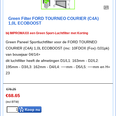
Green Filter FORD TOURNEO COURIER (C4A)
1,0L ECOBOOST
bij IMPROMAXX een Green Sport-Luchtfilter met Korting
Green Paneel Sportluchtfilter voor de FORD TOURNEO
COURIER (C4A) 1,0L ECOBOOST (mc: 10FDOX (Fox) /101pk)
van bouwjaar 04/14>
dit luchtfilter heeft de afmetingen D1/L1: 163mm - D2/L2:
195mm - D3/L3: 162mm - D4/L4: ──mm - D5/L5: ──mm en H=
23
€
76.25
€
68.65
(incl BTW)
Koop nu