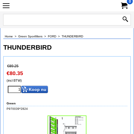
0
Home
>
Green Sportfilters
>
FORD
>
THUNDERBIRD
THUNDERBIRD
€
89.25
€
80.35
(incl BTW)
Koop nu
Green
P970039*2824