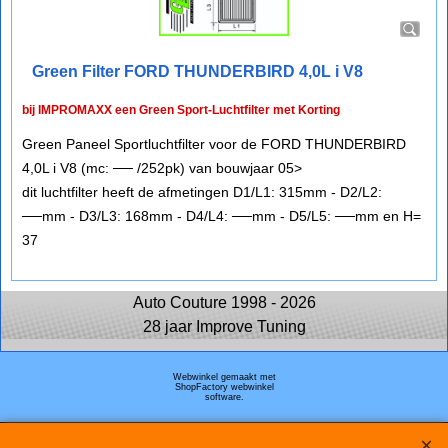
Green Filter FORD THUNDERBIRD 4,0L i V8
bij IMPROMAXX een Green Sport-Luchtfilter met Korting
Green Paneel Sportluchtfilter voor de FORD THUNDERBIRD
4,0L i V8 (mc: ── /252pk) van bouwjaar 05>
dit luchtfilter heeft de afmetingen D1/L1: 315mm - D2/L2:
──mm - D3/L3: 168mm - D4/L4: ──mm - D5/L5: ──mm en H=
37
Auto Couture 1998 - 2026
28 jaar Improve Tuning
Webwinkel gemaakt met
ShopFactory webwinkel
software.