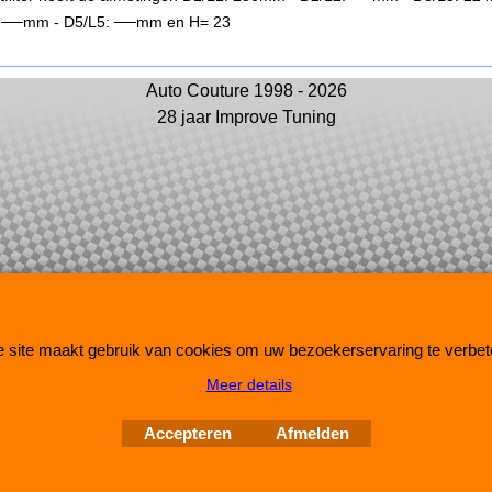
 ──mm - D5/L5: ──mm en H= 23
Auto Couture 1998 - 2026
28 jaar Improve Tuning
Webwinkel gemaakt met
ShopFactory webwinkel
software.
 site maakt gebruik van cookies om uw bezoekerservaring te verbet
Meer details
Accepteren
Afmelden