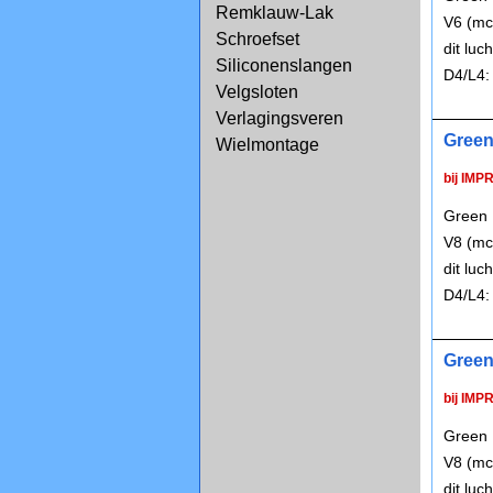
Remklauw-Lak
V6 (mc
Schroefset
dit lu
Siliconenslangen
D4/L4:
Velgsloten
Verlagingsveren
Green
Wielmontage
bij IMP
Green 
V8 (mc
dit lu
D4/L4:
Green
bij IMP
Green 
V8 (mc
dit lu