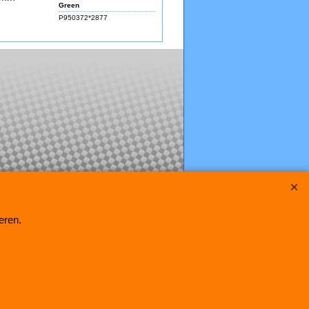
Green
P950372*2877
eren.