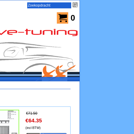
0
€
71.50
€
64.35
(incl BTW)