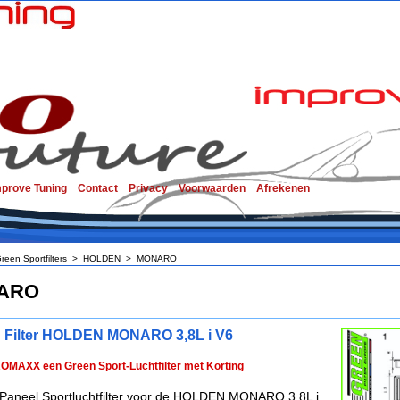
mprove Tuning
Contact
Privacy
Voorwaarden
Afrekenen
reen Sportfilters
>
HOLDEN
>
MONARO
ARO
 Filter HOLDEN MONARO 3,8L i V6
ROMAXX een Green Sport-Luchtfilter met Korting
Paneel Sportluchtfilter voor de HOLDEN MONARO 3,8L i