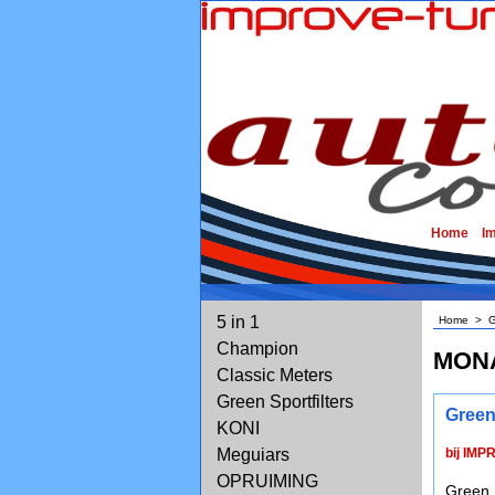
Home
I
5 in 1
Home
>
G
Champion
MON
Classic Meters
Green Sportfilters
Green
KONI
Meguiars
bij IMP
OPRUIMING
Green 