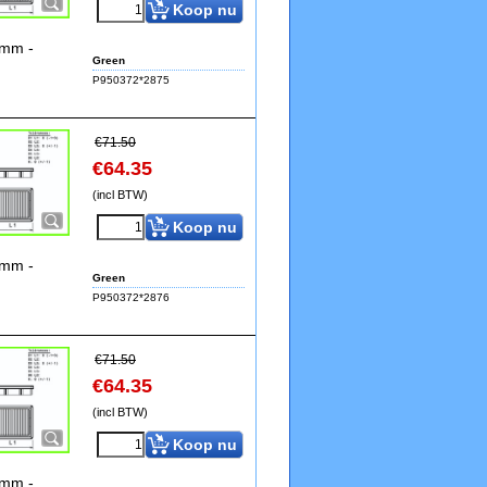
Koop nu
4mm -
Green
P950372*2875
€
71.50
€
64.35
(incl BTW)
Koop nu
4mm -
Green
P950372*2876
€
71.50
€
64.35
(incl BTW)
Koop nu
4mm -