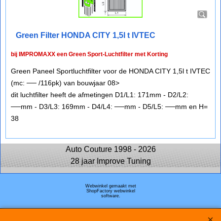
Green Filter HONDA CITY 1,5l t IVTEC
bij IMPROMAXX een Green Sport-Luchtfilter met Korting
Green Paneel Sportluchtfilter voor de HONDA CITY 1,5l t IVTEC
(mc: ── /116pk) van bouwjaar 08>
dit luchtfilter heeft de afmetingen D1/L1: 171mm - D2/L2:
──mm - D3/L3: 169mm - D4/L4: ──mm - D5/L5: ──mm en H=
38
Auto Couture 1998 - 2026
28 jaar Improve Tuning
Webwinkel gemaakt met
ShopFactory webwinkel
software.