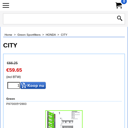
0
Home
>
Green Sportfilters
>
HONDA
>
CITY
CITY
€
66.25
€
59.65
(incl BTW)
Koop nu
Green
P970005*2883