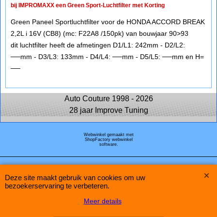
bij IMPROMAXX een Green Sport-Luchtfilter met Korting
Green Paneel Sportluchtfilter voor de HONDA ACCORD BREAK
2,2L i 16V (CB8) (mc: F22A8 /150pk) van bouwjaar 90>93
dit luchtfilter heeft de afmetingen D1/L1: 242mm - D2/L2:
──mm - D3/L3: 133mm - D4/L4: ──mm - D5/L5: ──mm en H=
──
Auto Couture 1998 - 2026
28 jaar Improve Tuning
Webwinkel gemaakt met
ShopFactory webwinkel
software.
Deze site maakt gebruik van cookies om uw
bezoekerservaring te verbeteren.
Meer details