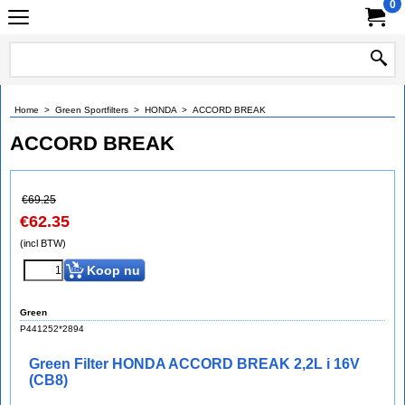
0
Home
>
Green Sportfilters
>
HONDA
>
ACCORD BREAK
ACCORD BREAK
€
69.25
€
62.35
(incl BTW)
Koop nu
Green
P441252*2894
Green Filter HONDA ACCORD BREAK 2,2L i 16V
(CB8)