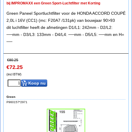
bij IMPROMAXX een Green Sport-Luchtfilter met Korting
Green Paneel Sportluchtfilter voor de HONDA ACCORD COUPÉ
2,0L i 16V (CC1) (mc: F20A7 /131pk) van bouwjaar 90>93
dit luchtfilter heeft de afmetingen D1/L1: 242mm - D2/L2:
──mm - D3/L3: 133mm - D4/L4: ──mm - D5/L5: ──mm en H=
──
€
80.25
€
72.25
(incl BTW)
Koop nu
Green
P960157*2971