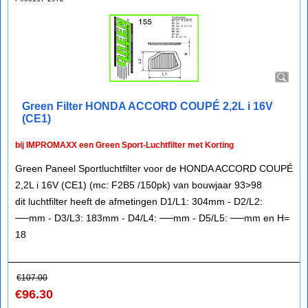
Green Filter HONDA ACCORD COUPÉ 2,2L i 16V
(CE1)
bij IMPROMAXX een Green Sport-Luchtfilter met Korting
Green Paneel Sportluchtfilter voor de HONDA ACCORD COUPÉ
2,2L i 16V (CE1) (mc: F2B5 /150pk) van bouwjaar 93>98
dit luchtfilter heeft de afmetingen D1/L1: 304mm - D2/L2:
──mm - D3/L3: 183mm - D4/L4: ──mm - D5/L5: ──mm en H=
18
€
107.00
€
96.30