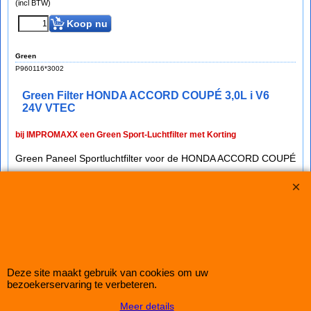
(incl BTW)
Koop nu
Green
P960116*3002
Green Filter HONDA ACCORD COUPÉ 3,0L i V6
24V VTEC
bij IMPROMAXX een Green Sport-Luchtfilter met Korting
Green Paneel Sportluchtfilter voor de HONDA ACCORD COUPÉ
3,0L i V6 24V VTEC (mc: J30A /200pk) van bouwjaar 99>03
dit luchtfilter heeft de afmetingen D1/L1: 321mm - D2/L2:
──mm - D3/L3: 159mm - D4/L4: ──mm - D5/L5: ──mm en H=
25
Auto Couture 1998 - 2026
Deze site maakt gebruik van cookies om uw
bezoekerservaring te verbeteren.
28 jaar Improve Tuning
Meer details