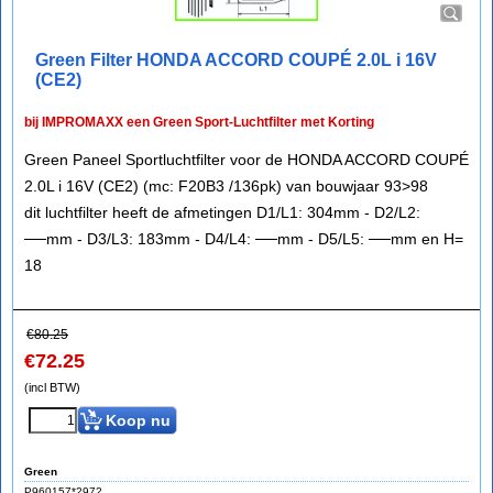
Green Filter HONDA ACCORD COUPÉ 2.0L i 16V
(CE2)
bij IMPROMAXX een Green Sport-Luchtfilter met Korting
Green Paneel Sportluchtfilter voor de HONDA ACCORD COUPÉ
2.0L i 16V (CE2) (mc: F20B3 /136pk) van bouwjaar 93>98
dit luchtfilter heeft de afmetingen D1/L1: 304mm - D2/L2:
──mm - D3/L3: 183mm - D4/L4: ──mm - D5/L5: ──mm en H=
18
€
80.25
€
72.25
(incl BTW)
Koop nu
Green
P960157*2972