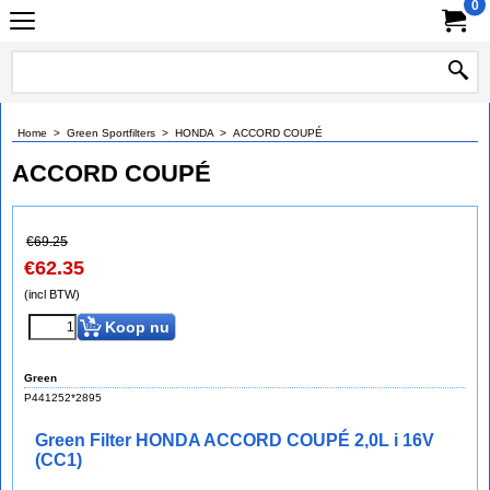
0
Home
>
Green Sportfilters
>
HONDA
>
ACCORD COUPÉ
ACCORD COUPÉ
€
69.25
€
62.35
(incl BTW)
Koop nu
Green
P441252*2895
Green Filter HONDA ACCORD COUPÉ 2,0L i 16V
(CC1)