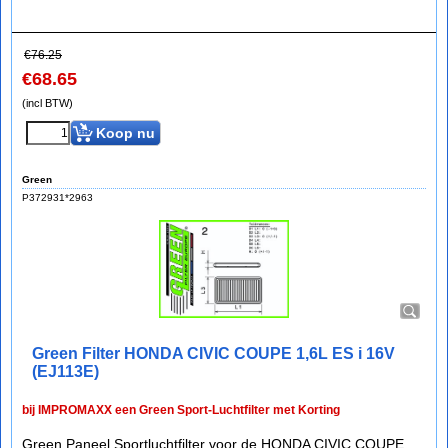
€
76.25
€
68.65
(incl BTW)
Koop nu
Green
P372931*2963
Green Filter HONDA CIVIC COUPE 1,6L ES i 16V
(EJ113E)
bij IMPROMAXX een Green Sport-Luchtfilter met Korting
Green Paneel Sportluchtfilter voor de HONDA CIVIC COUPE