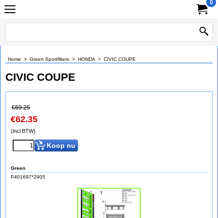
0
Home
>
Green Sportfilters
>
HONDA
>
CIVIC COUPE
CIVIC COUPE
€
69.25
€
62.35
(incl BTW)
Koop nu
Green
P401697*2905