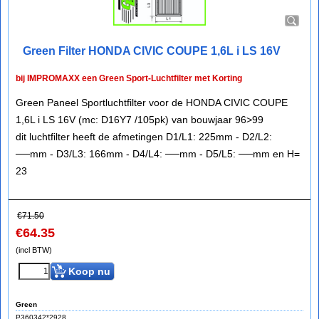
Green Filter HONDA CIVIC COUPE 1,6L i LS 16V
bij IMPROMAXX een Green Sport-Luchtfilter met Korting
Green Paneel Sportluchtfilter voor de HONDA CIVIC COUPE
1,6L i LS 16V (mc: D16Y7 /105pk) van bouwjaar 96>99
dit luchtfilter heeft de afmetingen D1/L1: 225mm - D2/L2:
──mm - D3/L3: 166mm - D4/L4: ──mm - D5/L5: ──mm en H=
23
€
71.50
€
64.35
(incl BTW)
Koop nu
Green
P360342*2928