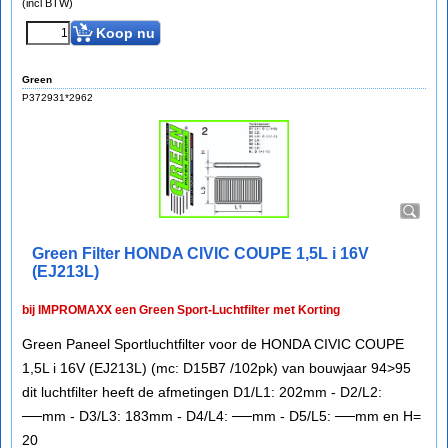
(incl BTW)
Koop nu
Green
P372931*2962
Green Filter HONDA CIVIC COUPE 1,5L i 16V
(EJ213L)
bij IMPROMAXX een Green Sport-Luchtfilter met Korting
Green Paneel Sportluchtfilter voor de HONDA CIVIC COUPE
1,5L i 16V (EJ213L) (mc: D15B7 /102pk) van bouwjaar 94>95
dit luchtfilter heeft de afmetingen D1/L1: 202mm - D2/L2:
──mm - D3/L3: 183mm - D4/L4: ──mm - D5/L5: ──mm en H=
20