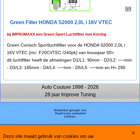
Green Filter HONDA S2000 2,0L i 16V VTEC
bij IMPROMAXX een Green Sport-Luchtfilter met Korting
Green Conisch Sportluchtfilter voor de HONDA S2000 2,0L i
16V VTEC (mc: F20CVTEC /240pk) van bouwjaar 00>
dit luchtfilter heeft de afmetingen D1/L1: 90mm - D2/L2: ──mm
- D3/L3: 185mm - D4/L4: ──mm - D5/L5: ──mm en H= 290
Auto Couture 1998 - 2026
28 jaar Improve Tuning
Webwinkel gemaakt met
ShopFactory webwinkel
software.
Deze site maakt gebruik van cookies om uw