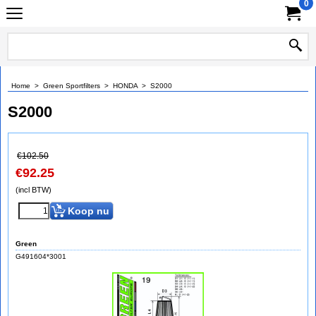
0
Home
>
Green Sportfilters
>
HONDA
>
S2000
S2000
€
102.50
€
92.25
(incl BTW)
Koop nu
Green
G491604*3001