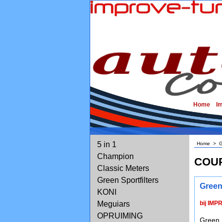
Home
I
5 in 1
Home
>
G
Champion
COUP
Classic Meters
Green Sportfilters
Green
KONI
Meguiars
bij IMP
OPRUIMING
Green 