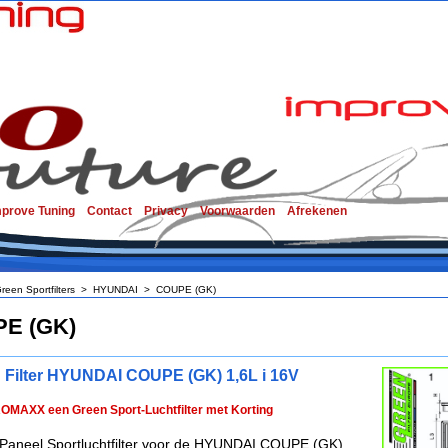
mprove Tuning
Contact
Privacy
Voorwaarden
Afrekenen
reen Sportfilters
>
HYUNDAI
>
COUPE (GK)
E (GK)
 Filter HYUNDAI COUPE (GK) 1,6L i 16V
ROMAXX een Green Sport-Luchtfilter met Korting
Paneel Sportluchtfilter voor de HYUNDAI COUPE (GK)