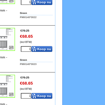
Koop nu
2mm -
Green
P960140*3022
€
76.25
€
68.65
(incl BTW)
Koop nu
2mm -
Green
P960140*3023
€
76.25
€
68.65
(incl BTW)
Koop nu
2mm -