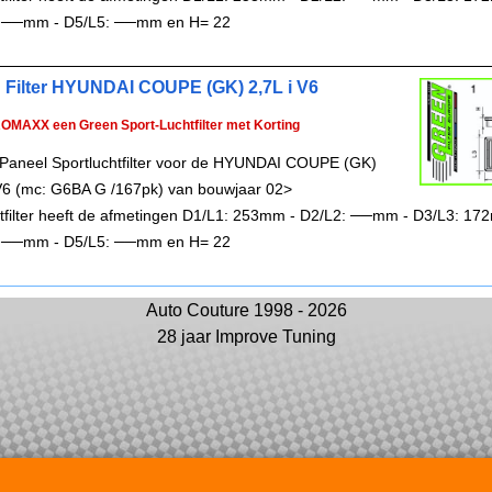
 ──mm - D5/L5: ──mm en H= 22
 Filter HYUNDAI COUPE (GK) 2,7L i V6
ROMAXX een Green Sport-Luchtfilter met Korting
Paneel Sportluchtfilter voor de HYUNDAI COUPE (GK)
 V6 (mc: G6BA G /167pk) van bouwjaar 02>
chtfilter heeft de afmetingen D1/L1: 253mm - D2/L2: ──mm - D3/L3: 17
 ──mm - D5/L5: ──mm en H= 22
Auto Couture 1998 - 2026
28 jaar Improve Tuning