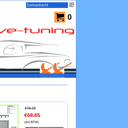
0
€
76.25
€
68.65
(incl BTW)