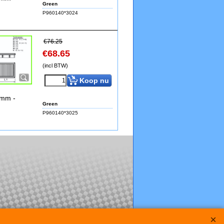
Green
P960140*3024
€
76.25
€
68.65
(incl BTW)
Koop nu
2mm -
Green
P960140*3025