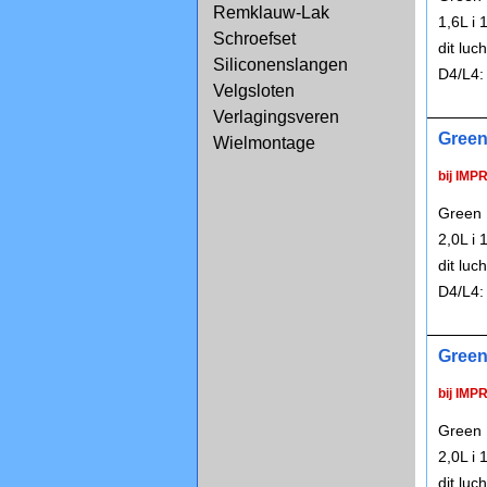
Remklauw-Lak
1,6L i
Schroefset
dit lu
Siliconenslangen
D4/L4:
Velgsloten
Verlagingsveren
Green
Wielmontage
bij IMP
Green 
2,0L i
dit lu
D4/L4:
Green
bij IMP
Green 
2,0L i
dit lu