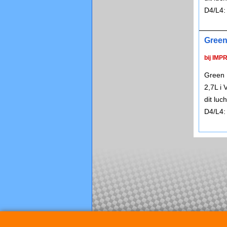
D4/L4:
Green
bij IMP
Green 
2,7L i
dit lu
D4/L4: