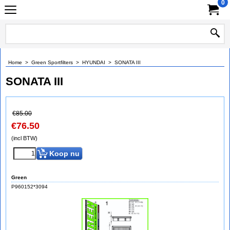
0
Home
>
Green Sportfilters
>
HYUNDAI
>
SONATA III
SONATA III
€
85.00
€
76.50
(incl BTW)
Koop nu
Green
P960152*3094