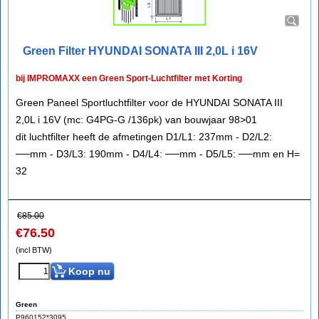
Green Filter HYUNDAI SONATA III 2,0L i 16V
bij IMPROMAXX een Green Sport-Luchtfilter met Korting
Green Paneel Sportluchtfilter voor de HYUNDAI SONATA III
2,0L i 16V (mc: G4PG-G /136pk) van bouwjaar 98>01
dit luchtfilter heeft de afmetingen D1/L1: 237mm - D2/L2:
──mm - D3/L3: 190mm - D4/L4: ──mm - D5/L5: ──mm en H=
32
€
85.00
€
76.50
(incl BTW)
Koop nu
Green
P960152*3095