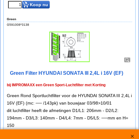
Koop nu
Green
G591008*3138
Green Filter HYUNDAI SONATA III 2,4L i 16V (EF)
bij IMPROMAXX een Green Sport-Luchtfilter met Korting
Green Rond Sportluchtfilter voor de HYUNDAI SONATA III 2,4L i
16V (EF) (mc: ── /143pk) van bouwjaar 03/98>10/01
dit luchtfilter heeft de afmetingen D1/L1: 206mm - D2/L2:
194mm - D3/L3: 140mm - D4/L4: 7mm - D5/L5: ──mm en H=
150