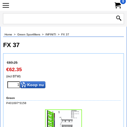
0
Home
>
Green Sportfilters
>
INFINITI
>
FX 37
FX 37
€
69.25
€
62.35
(incl BTW)
Koop nu
Green
P401697*3158