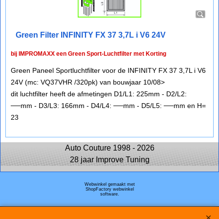
Green Filter INFINITY FX 37 3,7L i V6 24V
bij IMPROMAXX een Green Sport-Luchtfilter met Korting
Green Paneel Sportluchtfilter voor de INFINITY FX 37 3,7L i V6
24V (mc: VQ37VHR /320pk) van bouwjaar 10/08>
dit luchtfilter heeft de afmetingen D1/L1: 225mm - D2/L2:
──mm - D3/L3: 166mm - D4/L4: ──mm - D5/L5: ──mm en H=
23
Auto Couture 1998 - 2026
28 jaar Improve Tuning
Webwinkel gemaakt met
ShopFactory webwinkel
software.