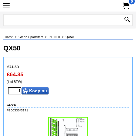
0
Home
>
Green Sportfilters
>
INFINITI
>
QX50
QX50
€
71.50
€
64.35
(incl BTW)
Koop nu
Green
P960530*3171