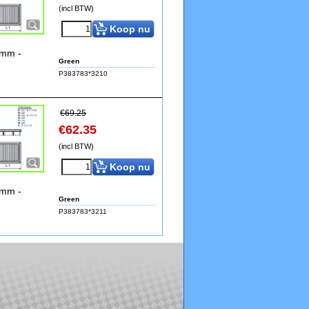
(incl BTW)
Koop nu
2mm -
Green
P383783*3210
€
69.25
€
62.35
(incl BTW)
Koop nu
2mm -
Green
P383783*3211