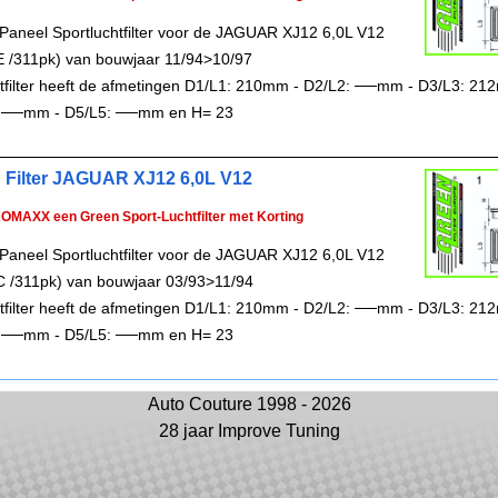
Paneel Sportluchtfilter voor de JAGUAR XJ12 6,0L V12
E /311pk) van bouwjaar 11/94>10/97
chtfilter heeft de afmetingen D1/L1: 210mm - D2/L2: ──mm - D3/L3: 21
 ──mm - D5/L5: ──mm en H= 23
 Filter JAGUAR XJ12 6,0L V12
ROMAXX een Green Sport-Luchtfilter met Korting
Paneel Sportluchtfilter voor de JAGUAR XJ12 6,0L V12
C /311pk) van bouwjaar 03/93>11/94
chtfilter heeft de afmetingen D1/L1: 210mm - D2/L2: ──mm - D3/L3: 21
 ──mm - D5/L5: ──mm en H= 23
Auto Couture 1998 - 2026
28 jaar Improve Tuning