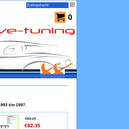
0
993 t/m 1997.
€
69.25
€
62.35