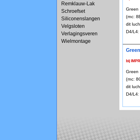
Remklauw-Lak
Green 
Schroefset
(mc: 8
Siliconenslangen
dit lu
Velgsloten
D4/L4:
Verlagingsveren
Wielmontage
Green
bij IMP
Green 
(mc: 8
dit lu
D4/L4: