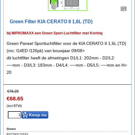
Green Filter KIA CERATO II 1,6L (TD)
bij IMPROMAXX een Green Sport-Luchtfilter met Korting
Green Paneel Sportluchtfilter voor de KIA CERATO II 1,6L (TD)
(mc: G4ED /126pk) van bouwjaar 09/08>
dit luchtfilter heeft de afmetingen D1/L1: 202mm - D2/L2:
──mm - D3/L3: 183mm - D4/L4: ──mm - D5/L5: ──mm en H=
20
€
76.25
€
68.65
(incl BTW)
Koop nu
Green
P372931*3333