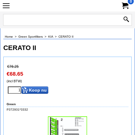
0
Home
>
Green Sportfilters
>
KIA
>
CERATO II
CERATO II
€
76.25
€
68.65
(incl BTW)
Koop nu
Green
P372931*3332