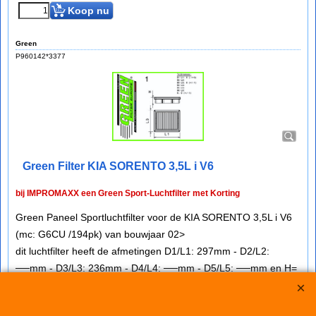
Koop nu
Green
P960142*3377
Green Filter KIA SORENTO 3,5L i V6
bij IMPROMAXX een Green Sport-Luchtfilter met Korting
Green Paneel Sportluchtfilter voor de KIA SORENTO 3,5L i V6
(mc: G6CU /194pk) van bouwjaar 02>
dit luchtfilter heeft de afmetingen D1/L1: 297mm - D2/L2:
──mm - D3/L3: 236mm - D4/L4: ──mm - D5/L5: ──mm en H=
19