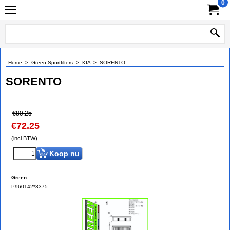
0
Home
>
Green Sportfilters
>
KIA
>
SORENTO
SORENTO
€
80.25
€
72.25
(incl BTW)
Koop nu
Green
P960142*3375