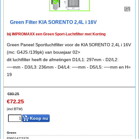
Green Filter KIA SORENTO 2,4L i 16V
bij IMPROMAXX een Green Sport-Luchtfilter met Korting
Green Paneel Sportluchtfilter voor de KIA SORENTO 2,4L i 16V
(mc: G4JS /139pk) van bouwjaar 02>
dit luchtfilter heeft de afmetingen D1/L1: 297mm - D2/L2:
──mm - D3/L3: 236mm - D4/L4: ──mm - D5/L5: ──mm en H=
19
€
80.25
€
72.25
(incl BTW)
Koop nu
Green
P960142*3376