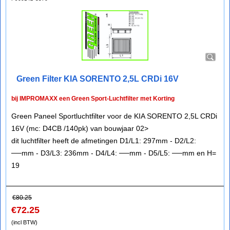
Green Filter KIA SORENTO 2,5L CRDi 16V
bij IMPROMAXX een Green Sport-Luchtfilter met Korting
Green Paneel Sportluchtfilter voor de KIA SORENTO 2,5L CRDi
16V (mc: D4CB /140pk) van bouwjaar 02>
dit luchtfilter heeft de afmetingen D1/L1: 297mm - D2/L2:
──mm - D3/L3: 236mm - D4/L4: ──mm - D5/L5: ──mm en H=
19
€
80.25
€
72.25
(incl BTW)