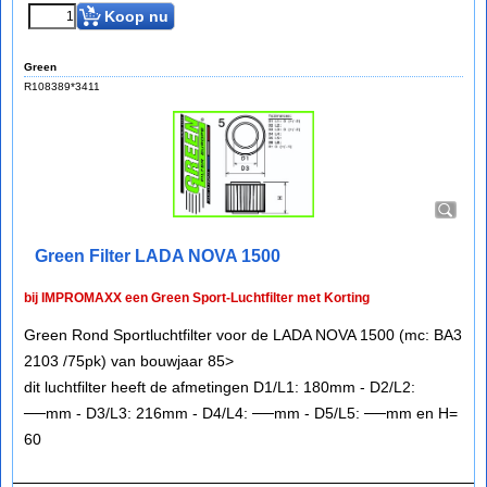
Koop nu
Green
R108389*3411
Green Filter LADA NOVA 1500
bij IMPROMAXX een Green Sport-Luchtfilter met Korting
Green Rond Sportluchtfilter voor de LADA NOVA 1500 (mc: BA3
2103 /75pk) van bouwjaar 85>
dit luchtfilter heeft de afmetingen D1/L1: 180mm - D2/L2:
──mm - D3/L3: 216mm - D4/L4: ──mm - D5/L5: ──mm en H=
60