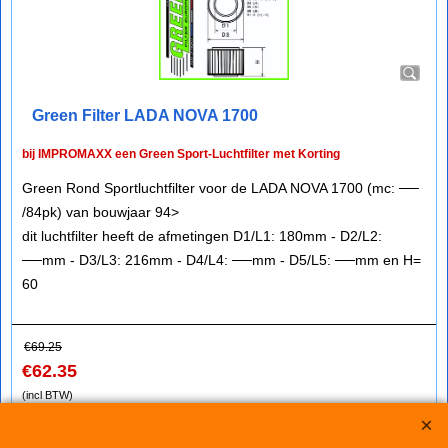
Green Filter LADA NOVA 1700
bij IMPROMAXX een Green Sport-Luchtfilter met Korting
Green Rond Sportluchtfilter voor de LADA NOVA 1700 (mc: ──
/84pk) van bouwjaar 94>
dit luchtfilter heeft de afmetingen D1/L1: 180mm - D2/L2:
──mm - D3/L3: 216mm - D4/L4: ──mm - D5/L5: ──mm en H=
60
€
69.25
€
62.35
(incl BTW)
Koop nu