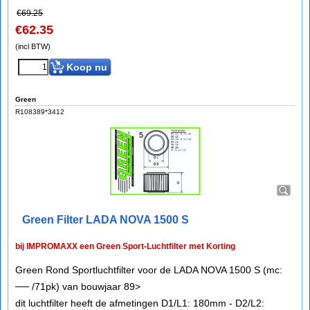
€
69.25
€
62.35
(incl BTW)
Koop nu
Green
R108389*3412
Green Filter LADA NOVA 1500 S
bij IMPROMAXX een Green Sport-Luchtfilter met Korting
Green Rond Sportluchtfilter voor de LADA NOVA 1500 S (mc:
── /71pk) van bouwjaar 89>
dit luchtfilter heeft de afmetingen D1/L1: 180mm - D2/L2: