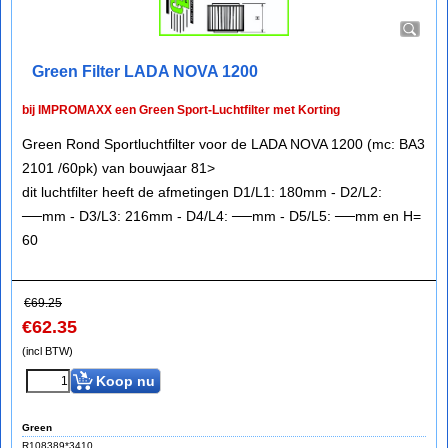
Green Filter LADA NOVA 1200
bij IMPROMAXX een Green Sport-Luchtfilter met Korting
Green Rond Sportluchtfilter voor de LADA NOVA 1200 (mc: BA3
2101 /60pk) van bouwjaar 81>
dit luchtfilter heeft de afmetingen D1/L1: 180mm - D2/L2:
──mm - D3/L3: 216mm - D4/L4: ──mm - D5/L5: ──mm en H=
60
€
69.25
€
62.35
(incl BTW)
Koop nu
Green
R108389*3410