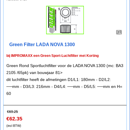
Green Filter LADA NOVA 1300
bij IMPROMAXX een Green Sport-Luchtfilter met Korting
Green Rond Sportluchtfilter voor de LADA NOVA 1300 (mc: BA3
2105 /65pk) van bouwjaar 81>
dit luchtfilter heeft de afmetingen D1/L1: 180mm - D2/L2:
──mm - D3/L3: 216mm - D4/L4: ──mm - D5/L5: ──mm en H=
60
€
69.25
€
62.35
(incl BTW)