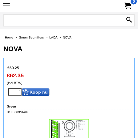
0
Home
>
Green Sportfilters
>
LADA
>
NOVA
NOVA
€
69.25
€
62.35
(incl BTW)
Koop nu
Green
R108389*3409