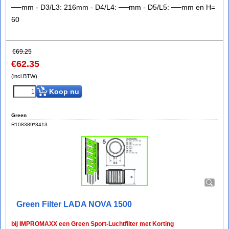
──mm - D3/L3: 216mm - D4/L4: ──mm - D5/L5: ──mm en H=
60
€
69.25
€
62.35
(incl BTW)
Koop nu
Green
R108389*3413
Green Filter LADA NOVA 1500
bij IMPROMAXX een Green Sport-Luchtfilter met Korting