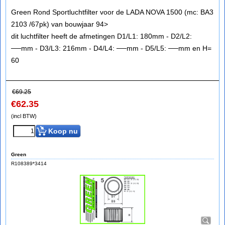
Green Rond Sportluchtfilter voor de LADA NOVA 1500 (mc: BA3
2103 /67pk) van bouwjaar 94>
dit luchtfilter heeft de afmetingen D1/L1: 180mm - D2/L2:
──mm - D3/L3: 216mm - D4/L4: ──mm - D5/L5: ──mm en H=
60
€
69.25
€
62.35
(incl BTW)
Koop nu
Green
R108389*3414