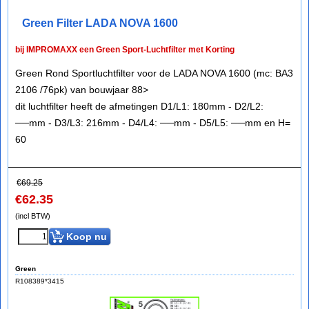
Green Filter LADA NOVA 1600
bij IMPROMAXX een Green Sport-Luchtfilter met Korting
Green Rond Sportluchtfilter voor de LADA NOVA 1600 (mc: BA3
2106 /76pk) van bouwjaar 88>
dit luchtfilter heeft de afmetingen D1/L1: 180mm - D2/L2:
──mm - D3/L3: 216mm - D4/L4: ──mm - D5/L5: ──mm en H=
60
€
69.25
€
62.35
(incl BTW)
Koop nu
Green
R108389*3415