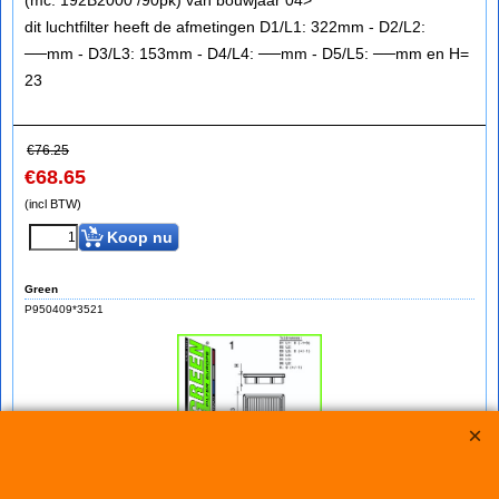
(mc: 192B2000 /90pk) van bouwjaar 04>
dit luchtfilter heeft de afmetingen D1/L1: 322mm - D2/L2:
──mm - D3/L3: 153mm - D4/L4: ──mm - D5/L5: ──mm en H=
23
€
76.25
€
68.65
(incl BTW)
Koop nu
Green
P950409*3521
Green Filter LANCIA MUSA 1,4L 16V