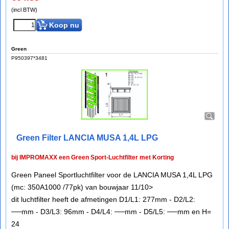
(incl BTW)
Koop nu
Green
P950397*3481
Green Filter LANCIA MUSA 1,4L LPG
bij IMPROMAXX een Green Sport-Luchtfilter met Korting
Green Paneel Sportluchtfilter voor de LANCIA MUSA 1,4L LPG
(mc: 350A1000 /77pk) van bouwjaar 11/10>
dit luchtfilter heeft de afmetingen D1/L1: 277mm - D2/L2:
──mm - D3/L3: 96mm - D4/L4: ──mm - D5/L5: ──mm en H=
24