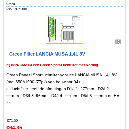
Green
P950397*3480
Green Filter LANCIA MUSA 1,4L 8V
bij IMPROMAXX een Green Sport-Luchtfilter met Korting
Green Paneel Sportluchtfilter voor de LANCIA MUSA 1,4L 8V
(mc: 350A1000 /77pk) van bouwjaar 04>
dit luchtfilter heeft de afmetingen D1/L1: 277mm - D2/L2:
──mm - D3/L3: 96mm - D4/L4: ──mm - D5/L5: ──mm en H=
24
€
71.50
€
64.35