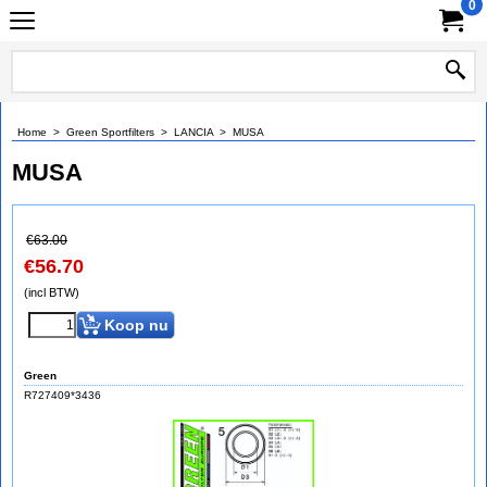
0
Home
>
Green Sportfilters
>
LANCIA
>
MUSA
MUSA
€
63.00
€
56.70
(incl BTW)
Koop nu
Green
R727409*3436