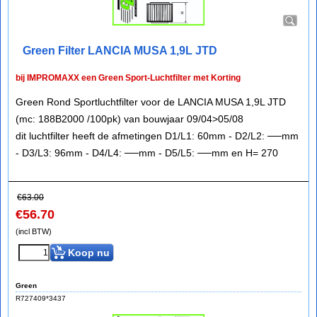
Green Filter LANCIA MUSA 1,9L JTD
bij IMPROMAXX een Green Sport-Luchtfilter met Korting
Green Rond Sportluchtfilter voor de LANCIA MUSA 1,9L JTD
(mc: 188B2000 /100pk) van bouwjaar 09/04>05/08
dit luchtfilter heeft de afmetingen D1/L1: 60mm - D2/L2: ──mm
- D3/L3: 96mm - D4/L4: ──mm - D5/L5: ──mm en H= 270
€
63.00
€
56.70
(incl BTW)
Koop nu
Green
R727409*3437