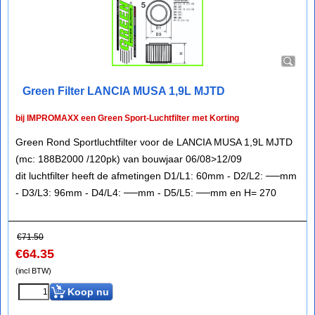
Green Filter LANCIA MUSA 1,9L MJTD
bij IMPROMAXX een Green Sport-Luchtfilter met Korting
Green Rond Sportluchtfilter voor de LANCIA MUSA 1,9L MJTD
(mc: 188B2000 /120pk) van bouwjaar 06/08>12/09
dit luchtfilter heeft de afmetingen D1/L1: 60mm - D2/L2: ──mm
- D3/L3: 96mm - D4/L4: ──mm - D5/L5: ──mm en H= 270
€
71.50
€
64.35
(incl BTW)
Koop nu