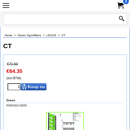
0
Home
>
Green Sportfilters
>
LEXUS
>
CT
CT
€
71.50
€
64.35
(incl BTW)
Koop nu
Green
P950301*3655