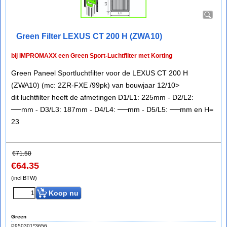
Green Filter LEXUS CT 200 H (ZWA10)
bij IMPROMAXX een Green Sport-Luchtfilter met Korting
Green Paneel Sportluchtfilter voor de LEXUS CT 200 H
(ZWA10) (mc: 2ZR-FXE /99pk) van bouwjaar 12/10>
dit luchtfilter heeft de afmetingen D1/L1: 225mm - D2/L2:
──mm - D3/L3: 187mm - D4/L4: ──mm - D5/L5: ──mm en H=
23
€
71.50
€
64.35
(incl BTW)
Koop nu
Green
P950301*3656