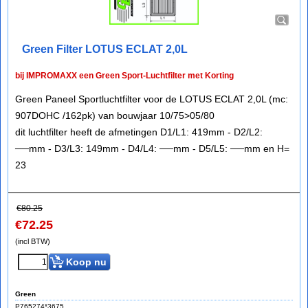
Green Filter LOTUS ECLAT 2,0L
bij IMPROMAXX een Green Sport-Luchtfilter met Korting
Green Paneel Sportluchtfilter voor de LOTUS ECLAT 2,0L (mc:
907DOHC /162pk) van bouwjaar 10/75>05/80
dit luchtfilter heeft de afmetingen D1/L1: 419mm - D2/L2:
──mm - D3/L3: 149mm - D4/L4: ──mm - D5/L5: ──mm en H=
23
€
80.25
€
72.25
(incl BTW)
Koop nu
Green
P765274*3675