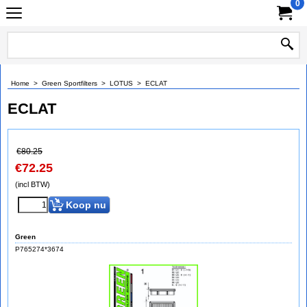
0
Home
>
Green Sportfilters
>
LOTUS
>
ECLAT
ECLAT
€
80.25
€
72.25
(incl BTW)
Koop nu
Green
P765274*3674