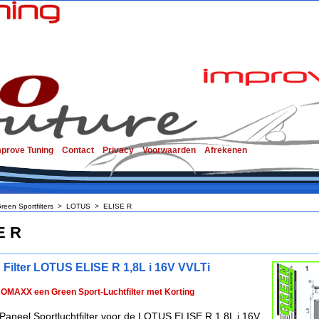
mprove Tuning
Contact
Privacy
Voorwaarden
Afrekenen
reen Sportfilters
>
LOTUS
>
ELISE R
E R
 Filter LOTUS ELISE R 1,8L i 16V VVLTi
ROMAXX een Green Sport-Luchtfilter met Korting
Paneel Sportluchtfilter voor de LOTUS ELISE R 1,8L i 16V