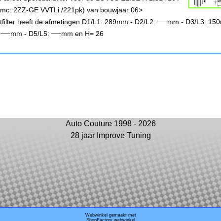
(mc: 2ZZ-GE VVTLi /221pk) van bouwjaar 06>
chtfilter heeft de afmetingen D1/L1: 289mm - D2/L2: ──mm - D3/L3: 15
 ──mm - D5/L5: ──mm en H= 26
Auto Couture 1998 - 2026
28 jaar Improve Tuning
Webwinkel gemaakt met
ShopFactory webwinkel