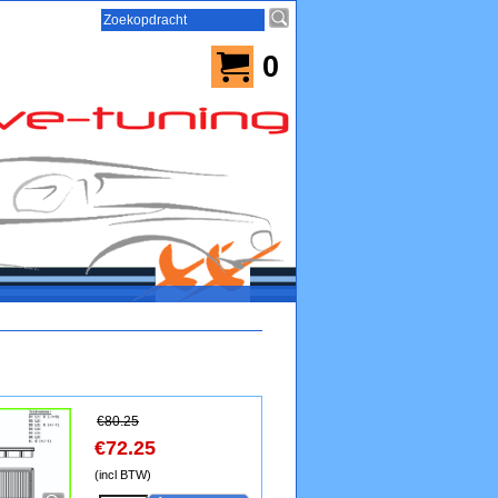
0
€
80.25
€
72.25
(incl BTW)