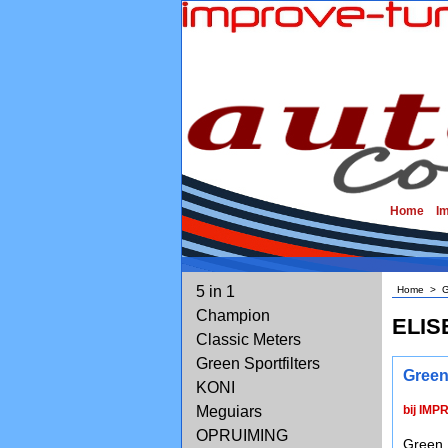
Home
I
5 in 1
Home
>
G
Champion
ELIS
Classic Meters
Green Sportfilters
Green
KONI
Meguiars
bij IMP
OPRUIMING
Green 