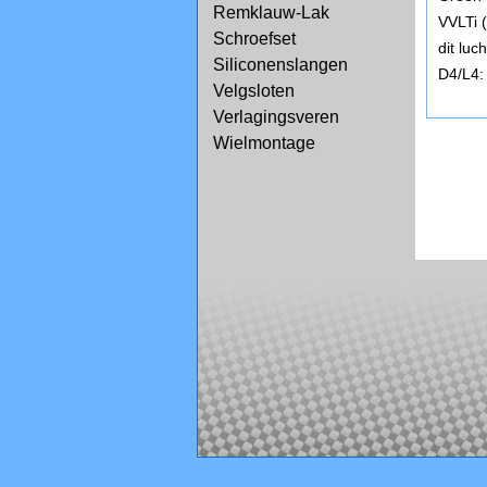
Remklauw-Lak
VVLTi 
Schroefset
dit lu
Siliconenslangen
D4/L4:
Velgsloten
Verlagingsveren
Wielmontage