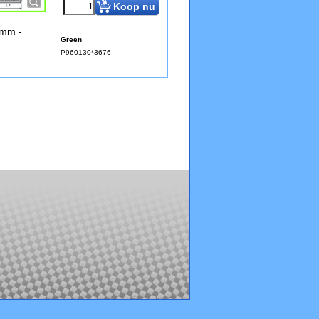
Koop nu
0mm -
Green
P960130*3676