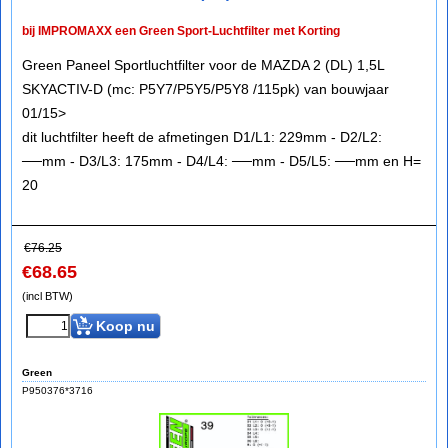
bij IMPROMAXX een Green Sport-Luchtfilter met Korting
Green Paneel Sportluchtfilter voor de MAZDA 2 (DL) 1,5L
SKYACTIV-D (mc: P5Y7/P5Y5/P5Y8 /115pk) van bouwjaar
01/15>
dit luchtfilter heeft de afmetingen D1/L1: 229mm - D2/L2:
──mm - D3/L3: 175mm - D4/L4: ──mm - D5/L5: ──mm en H=
20
€
76.25
€
68.65
(incl BTW)
Koop nu
Green
P950376*3716