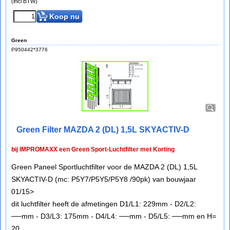
(incl BTW)
Koop nu
Green
P950442*3776
Green Filter MAZDA 2 (DL) 1,5L SKYACTIV-D
bij IMPROMAXX een Green Sport-Luchtfilter met Korting
Green Paneel Sportluchtfilter voor de MAZDA 2 (DL) 1,5L
SKYACTIV-D (mc: P5Y7/P5Y5/P5Y8 /90pk) van bouwjaar
01/15>
dit luchtfilter heeft de afmetingen D1/L1: 229mm - D2/L2:
──mm - D3/L3: 175mm - D4/L4: ──mm - D5/L5: ──mm en H=
20