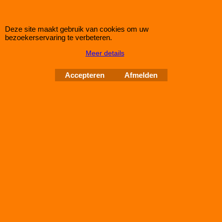
Deze site maakt gebruik van cookies om uw
bezoekerservaring te verbeteren.
Meer details
Green Filter MAZDA 2 1,6L i 16V
Accepteren
Afmelden
bij IMPROMAXX een Green Sport-Luchtfilter met Korting
Green Paneel Sportluchtfilter voor de MAZDA 2 1,6L i 16V (mc:
FYJA /100pk) van bouwjaar 03/03>10/07
dit luchtfilter heeft de afmetingen D1/L1: 220mm - D2/L2:
──mm - D3/L3: 166mm - D4/L4: ──mm - D5/L5: ──mm en H=
23
Auto Couture 1998 - 2026
28 jaar Improve Tuning