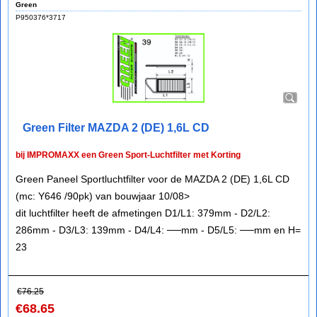
Green
P950376*3717
Green Filter MAZDA 2 (DE) 1,6L CD
bij IMPROMAXX een Green Sport-Luchtfilter met Korting
Green Paneel Sportluchtfilter voor de MAZDA 2 (DE) 1,6L CD
(mc: Y646 /90pk) van bouwjaar 10/08>
dit luchtfilter heeft de afmetingen D1/L1: 379mm - D2/L2:
286mm - D3/L3: 139mm - D4/L4: ──mm - D5/L5: ──mm en H=
23
€
76.25
€
68.65