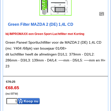
Green Filter MAZDA 2 (DE) 1,4L CD
bij IMPROMAXX een Green Sport-Luchtfilter met Korting
Green Paneel Sportluchtfilter voor de MAZDA 2 (DE) 1,4L CD
(mc: Y404 /68pk) van bouwjaar 01/08>
dit luchtfilter heeft de afmetingen D1/L1: 379mm - D2/L2:
286mm - D3/L3: 139mm - D4/L4: ──mm - D5/L5: ──mm en H=
23
€
76.25
€
68.65
(incl BTW)
Koop nu