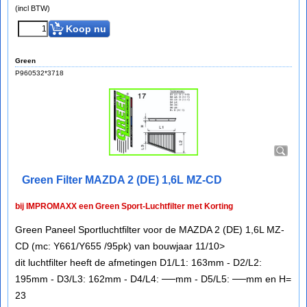
(incl BTW)
Koop nu
Green
P960532*3718
Green Filter MAZDA 2 (DE) 1,6L MZ-CD
bij IMPROMAXX een Green Sport-Luchtfilter met Korting
Green Paneel Sportluchtfilter voor de MAZDA 2 (DE) 1,6L MZ-
CD (mc: Y661/Y655 /95pk) van bouwjaar 11/10>
dit luchtfilter heeft de afmetingen D1/L1: 163mm - D2/L2:
195mm - D3/L3: 162mm - D4/L4: ──mm - D5/L5: ──mm en H=
23