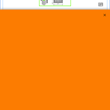
Green Filter MAZDA 2 1,4L i 16V
bij IMPROMAXX een Green Sport-Luchtfilter met Korting
Green Paneel Sportluchtfilter voor de MAZDA 2 1,4L i 16V (mc:
FXJA /80pk) van bouwjaar 03/03>10/07
dit luchtfilter heeft de afmetingen D1/L1: 220mm - D2/L2:
──mm - D3/L3: 166mm - D4/L4: ──mm - D5/L5: ──mm en H=
23
€
58.25
€
52.45
(incl BTW)
Koop nu
Green
P950366*3695