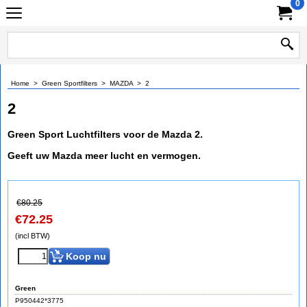
0
Home
>
Green Sportfilters
>
MAZDA
>
2
2
Green Sport Luchtfilters voor de Mazda 2.
Geeft uw Mazda meer lucht en vermogen.
€
80.25
€
72.25
(incl BTW)
Koop nu
Green
P950442*3775