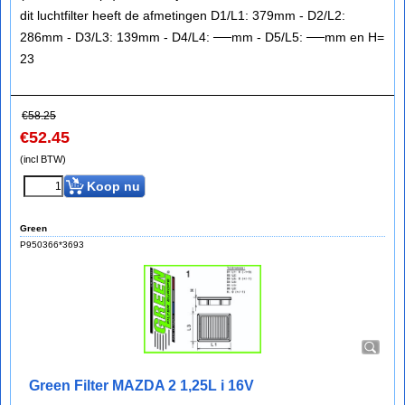
dit luchtfilter heeft de afmetingen D1/L1: 379mm - D2/L2:
286mm - D3/L3: 139mm - D4/L4: ──mm - D5/L5: ──mm en H=
23
€
58.25
€
52.45
(incl BTW)
Koop nu
Green
P950366*3693
Green Filter MAZDA 2 1,25L i 16V