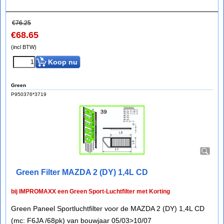
€
76.25
€
68.65
(incl BTW)
Koop nu
Green
P950376*3719
Green Filter MAZDA 2 (DY) 1,4L CD
bij IMPROMAXX een Green Sport-Luchtfilter met Korting
Green Paneel Sportluchtfilter voor de MAZDA 2 (DY) 1,4L CD
(mc: F6JA /68pk) van bouwjaar 05/03>10/07