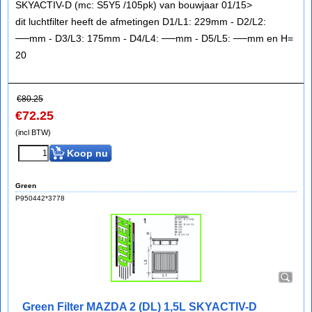
SKYACTIV-D (mc: S5Y5 /105pk) van bouwjaar 01/15>
dit luchtfilter heeft de afmetingen D1/L1: 229mm - D2/L2:
──mm - D3/L3: 175mm - D4/L4: ──mm - D5/L5: ──mm en H=
20
€
80.25
€
72.25
(incl BTW)
Koop nu
Green
P950442*3778
Green Filter MAZDA 2 (DL) 1,5L SKYACTIV-D