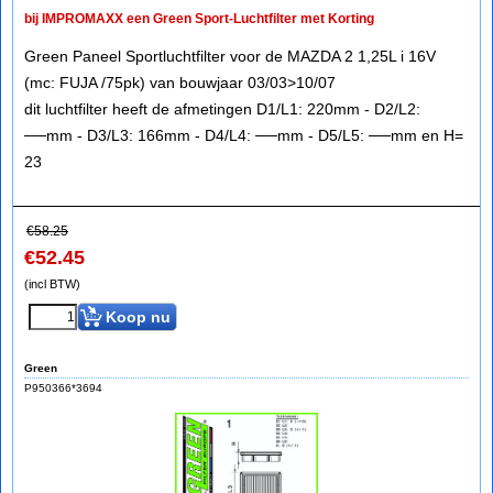
bij IMPROMAXX een Green Sport-Luchtfilter met Korting
Green Paneel Sportluchtfilter voor de MAZDA 2 1,25L i 16V
(mc: FUJA /75pk) van bouwjaar 03/03>10/07
dit luchtfilter heeft de afmetingen D1/L1: 220mm - D2/L2:
──mm - D3/L3: 166mm - D4/L4: ──mm - D5/L5: ──mm en H=
23
€
58.25
€
52.45
(incl BTW)
Koop nu
Green
P950366*3694