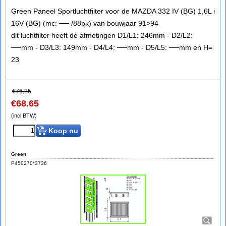
Green Paneel Sportluchtfilter voor de MAZDA 332 IV (BG) 1,6L i
16V (BG) (mc: ── /88pk) van bouwjaar 91>94
dit luchtfilter heeft de afmetingen D1/L1: 246mm - D2/L2:
──mm - D3/L3: 149mm - D4/L4: ──mm - D5/L5: ──mm en H=
23
€
76.25
€
68.65
(incl BTW)
Koop nu
Green
P450270*3736