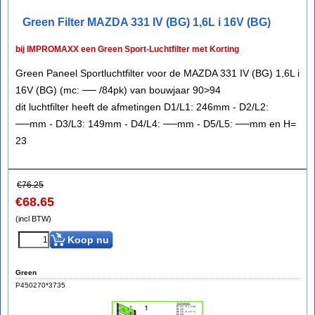
Green Filter MAZDA 331 IV (BG) 1,6L i 16V (BG)
bij IMPROMAXX een Green Sport-Luchtfilter met Korting
Green Paneel Sportluchtfilter voor de MAZDA 331 IV (BG) 1,6L i
16V (BG) (mc: ── /84pk) van bouwjaar 90>94
dit luchtfilter heeft de afmetingen D1/L1: 246mm - D2/L2:
──mm - D3/L3: 149mm - D4/L4: ──mm - D5/L5: ──mm en H=
23
€
76.25
€
68.65
(incl BTW)
Koop nu
Green
P450270*3735