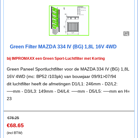
Green Filter MAZDA 334 IV (BG) 1,8L 16V 4WD
bij IMPROMAXX een Green Sport-Luchtfilter met Korting
Green Paneel Sportluchtfilter voor de MAZDA 334 IV (BG) 1,8L
16V 4WD (mc: BP52 /103pk) van bouwjaar 09/91>07/94
dit luchtfilter heeft de afmetingen D1/L1: 246mm - D2/L2:
──mm - D3/L3: 149mm - D4/L4: ──mm - D5/L5: ──mm en H=
23
€
76.25
€
68.65
(incl BTW)