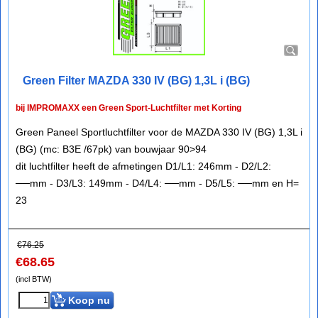
Green Filter MAZDA 330 IV (BG) 1,3L i (BG)
bij IMPROMAXX een Green Sport-Luchtfilter met Korting
Green Paneel Sportluchtfilter voor de MAZDA 330 IV (BG) 1,3L i
(BG) (mc: B3E /67pk) van bouwjaar 90>94
dit luchtfilter heeft de afmetingen D1/L1: 246mm - D2/L2:
──mm - D3/L3: 149mm - D4/L4: ──mm - D5/L5: ──mm en H=
23
€
76.25
€
68.65
(incl BTW)
Koop nu