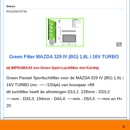
Green
P414353*3734
Green Filter MAZDA 329 IV (BG) 1,6L i 16V TURBO
bij IMPROMAXX een Green Sport-Luchtfilter met Korting
Green Paneel Sportluchtfilter voor de MAZDA 329 IV (BG) 1,6L i
16V TURBO (mc: ── /150pk) van bouwjaar >89
dit luchtfilter heeft de afmetingen D1/L1: 228mm - D2/L2:
──mm - D3/L3: 194mm - D4/L4: ──mm - D5/L5: ──mm en H=
20
€
76.25