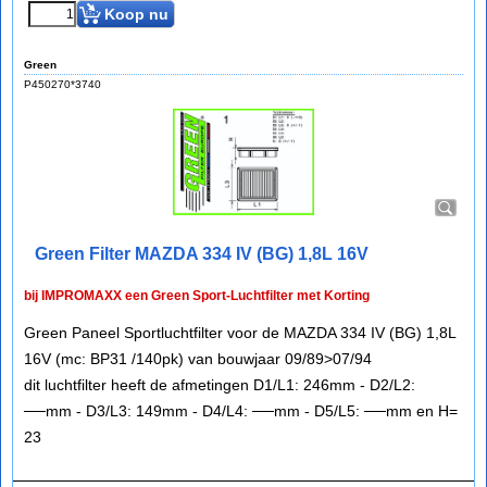
Koop nu
Green
P450270*3740
Green Filter MAZDA 334 IV (BG) 1,8L 16V
bij IMPROMAXX een Green Sport-Luchtfilter met Korting
Green Paneel Sportluchtfilter voor de MAZDA 334 IV (BG) 1,8L
16V (mc: BP31 /140pk) van bouwjaar 09/89>07/94
dit luchtfilter heeft de afmetingen D1/L1: 246mm - D2/L2:
──mm - D3/L3: 149mm - D4/L4: ──mm - D5/L5: ──mm en H=
23