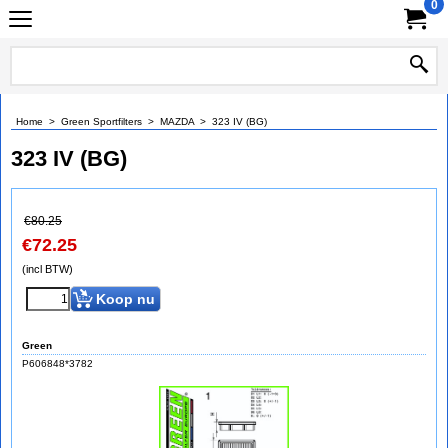
0
Home
>
Green Sportfilters
>
MAZDA
>
323 IV (BG)
323 IV (BG)
€
80.25
€
72.25
(incl BTW)
Koop nu
Green
P606848*3782