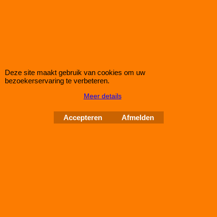
€
76.25
€
68.65
(incl BTW)
Koop nu
Deze site maakt gebruik van cookies om uw
bezoekerservaring te verbeteren.
Green
Meer details
P414353*3732
Accepteren
Afmelden
Green Filter MAZDA 323 IV (BG) 1,6L
bij IMPROMAXX een Green Sport-Luchtfilter met Korting
Green Paneel Sportluchtfilter voor de MAZDA 323 IV (BG) 1,6L