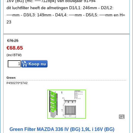
16V (BG) (mc: ── /128pk) van bouwjaar 91>94
dit luchtfilter heeft de afmetingen D1/L1: 246mm - D2/L2:
──mm - D3/L3: 149mm - D4/L4: ──mm - D5/L5: ──mm en H=
23
€
76.25
€
68.65
(incl BTW)
Koop nu
Green
P450270*3742
Green Filter MAZDA 336 IV (BG) 1,9L i 16V (BG)