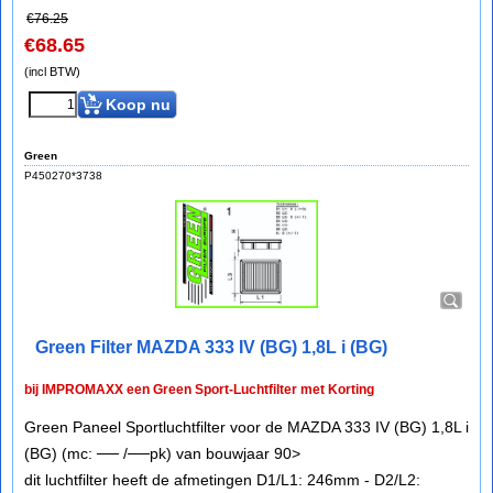
€
76.25
€
68.65
(incl BTW)
Koop nu
Green
P450270*3738
Green Filter MAZDA 333 IV (BG) 1,8L i (BG)
bij IMPROMAXX een Green Sport-Luchtfilter met Korting
Green Paneel Sportluchtfilter voor de MAZDA 333 IV (BG) 1,8L i
(BG) (mc: ── /──pk) van bouwjaar 90>
dit luchtfilter heeft de afmetingen D1/L1: 246mm - D2/L2: