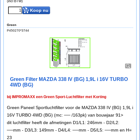
(incl BTW)
Koop nu
Green
P450270*3744
Green Filter MAZDA 338 IV (BG) 1,9L i 16V TURBO
4WD (BG)
bij IMPROMAXX een Green Sport-Luchtfilter met Korting
Green Paneel Sportluchtfilter voor de MAZDA 338 IV (BG) 1,9L i
16V TURBO 4WD (BG) (mc: ── /163pk) van bouwjaar 91>
dit luchtfilter heeft de afmetingen D1/L1: 246mm - D2/L2:
──mm - D3/L3: 149mm - D4/L4: ──mm - D5/L5: ──mm en H=
23