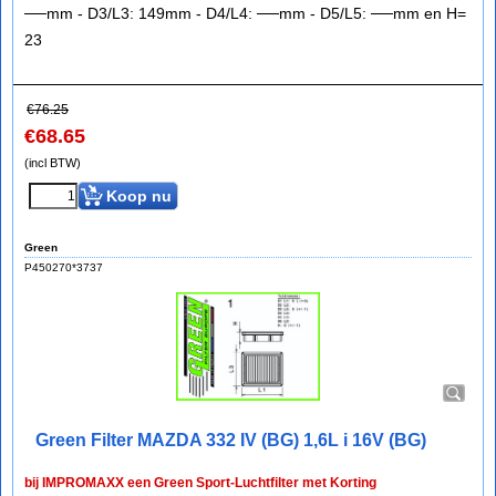
──mm - D3/L3: 149mm - D4/L4: ──mm - D5/L5: ──mm en H=
23
€
76.25
€
68.65
(incl BTW)
Koop nu
Green
P450270*3737
Green Filter MAZDA 332 IV (BG) 1,6L i 16V (BG)
bij IMPROMAXX een Green Sport-Luchtfilter met Korting