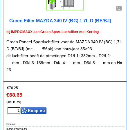
Green Filter MAZDA 340 IV (BG) 1,7L D (BF/BJ)
bij IMPROMAXX een Green Sport-Luchtfilter met Korting
Green Paneel Sportluchtfilter voor de MAZDA 340 IV (BG) 1,7L
D (BF/BJ) (mc: ── /56pk) van bouwjaar 85>93
dit luchtfilter heeft de afmetingen D1/L1: 332mm - D2/L2:
──mm - D3/L3: 139mm - D4/L4: ──mm - D5/L5: ──mm en H=
23
€
76.25
€
68.65
(incl BTW)
Koop nu
Green
P450270*3745