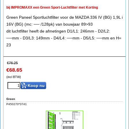
bij IMPROMAXX een Green Sport-Luchtfilter met Korting
Green Paneel Sportluchtfilter voor de MAZDA 336 IV (BG) 1,9L i
16V (BG) (mc: ── /128pk) van bouwjaar 89>93
dit luchtfilter heeft de afmetingen D1/L1: 246mm - D2/L2:
──mm - D3/L3: 149mm - D4/L4: ──mm - D5/L5: ──mm en H=
23
€
76.25
€
68.65
(incl BTW)
Koop nu
Green
P450270*3741