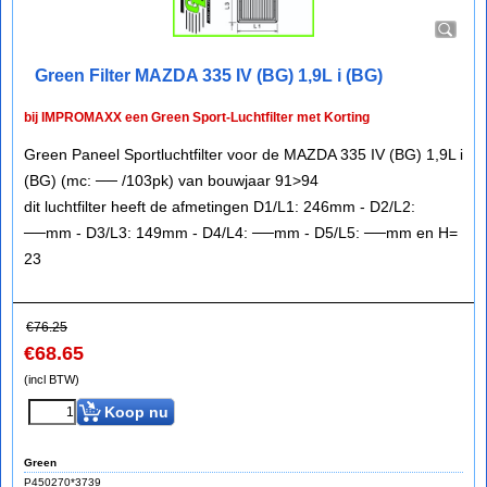
Green Filter MAZDA 335 IV (BG) 1,9L i (BG)
bij IMPROMAXX een Green Sport-Luchtfilter met Korting
Green Paneel Sportluchtfilter voor de MAZDA 335 IV (BG) 1,9L i
(BG) (mc: ── /103pk) van bouwjaar 91>94
dit luchtfilter heeft de afmetingen D1/L1: 246mm - D2/L2:
──mm - D3/L3: 149mm - D4/L4: ──mm - D5/L5: ──mm en H=
23
€
76.25
€
68.65
(incl BTW)
Koop nu
Green
P450270*3739