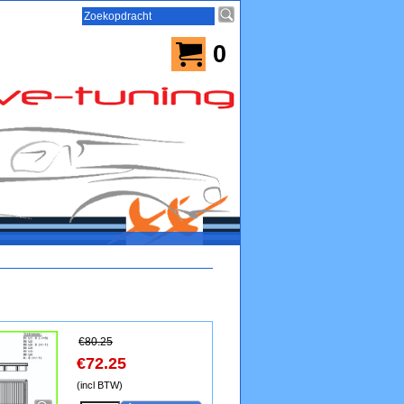
0
€
80.25
€
72.25
(incl BTW)