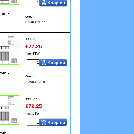
Koop nu
5mm -
Green
P950442*3779
€
80.25
€
72.25
(incl BTW)
Koop nu
5mm -
Green
P950442*3780
€
80.25
€
72.25
(incl BTW)
Koop nu
5mm -