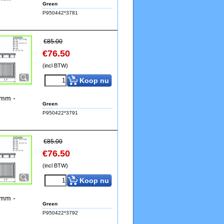
Green
P950442*3781
€
85.00
€
76.50
(incl BTW)
Koop nu
9mm -
Green
P950422*3791
€
85.00
€
76.50
(incl BTW)
Koop nu
9mm -
Green
P950422*3792