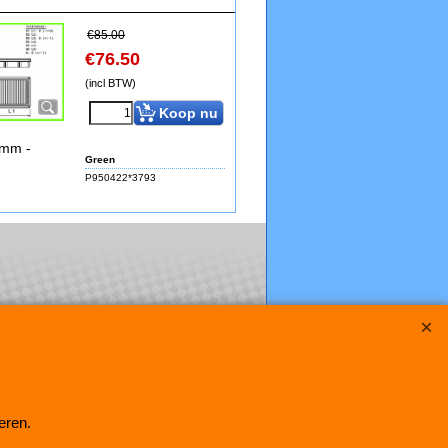
€
85.00
€
76.50
(incl BTW)
Koop nu
9mm -
Green
P950422*3793
eren.