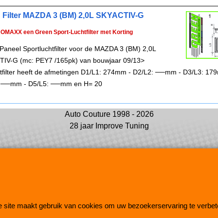
 Filter MAZDA 3 (BM) 2,0L SKYACTIV-G
ROMAXX een Green Sport-Luchtfilter met Korting
Paneel Sportluchtfilter voor de MAZDA 3 (BM) 2,0L
IV-G (mc: PEY7 /165pk) van bouwjaar 09/13>
chtfilter heeft de afmetingen D1/L1: 274mm - D2/L2: ──mm - D3/L3: 17
 ──mm - D5/L5: ──mm en H= 20
Auto Couture 1998 - 2026
28 jaar Improve Tuning
 site maakt gebruik van cookies om uw bezoekerservaring te verbet
Webwinkel gemaakt met
ShopFactory webwinkel
software.