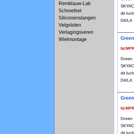
Remklauw-Lak
SKYACT
Schroefset
dit lu
Siliconenslangen
D4/L4:
Velgsloten
Verlagingsveren
Green
Wielmontage
bij IMP
Green 
SKYACT
dit lu
D4/L4:
Green
bij IMP
Green 
SKYACT
dit lu