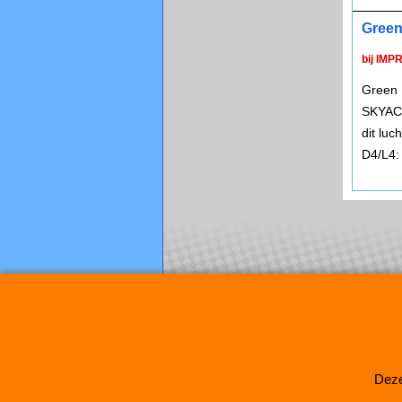
Green
bij IMP
Green 
SKYACT
dit lu
D4/L4:
Deze