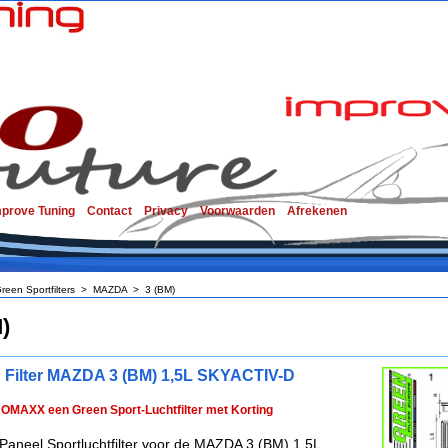
mprove Tuning
Contact
Privacy
Voorwaarden
Afrekenen
reen Sportfilters
>
MAZDA
>
3 (BM)
)
 Filter MAZDA 3 (BM) 1,5L SKYACTIV-D
ROMAXX een Green Sport-Luchtfilter met Korting
Paneel Sportluchtfilter voor de MAZDA 3 (BM) 1,5L