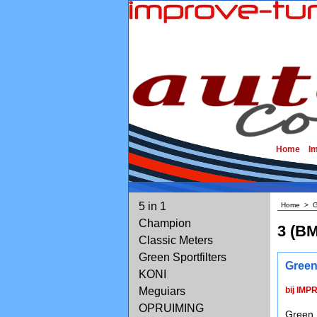
Home
I
5 in 1
Home
>
G
Champion
3 (BM
Classic Meters
Green Sportfilters
Green
KONI
Meguiars
bij IMP
OPRUIMING
Green 