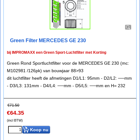
Green Filter MERCEDES GE 230
bij IMPROMAXX een Green Sport-Luchtfilter met Korting
Green Rond Sportluchtfilter voor de MERCEDES GE 230 (mc:
M102981 /126pk) van bouwjaar 88>93
dit luchtfilter heeft de afmetingen D1/L1: 95mm - D2/L2: ──mm
- D3/L3: 131mm - D4/L4: ──mm - D5/L5: ──mm en H= 232
€
71.50
€
64.35
(incl BTW)
Koop nu