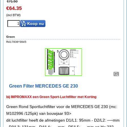
€
71.50
€
64.35
(incl BTW)
Koop nu
Green
R417836*3845
Green Filter MERCEDES GE 230
bij IMPROMAXX een Green Sport-Luchtfilter met Korting
Green Rond Sportluchtfilter voor de MERCEDES GE 230 (mc:
M102996 /125pk) van bouwjaar 93>
dit luchtfilter heeft de afmetingen D1/L1: 95mm - D2/L2: ──mm