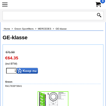
0
Home
>
Green Sportfilters
>
MERCEDES
>
GE-klasse
GE-klasse
€
71.50
€
64.35
(incl BTW)
Koop nu
Green
R417836*3841