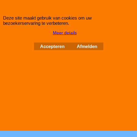
bij IMPROMAXX een Green Sport-Luchtfilter met Korting
Green Rond Sportluchtfilter voor de MERCEDES GE 280 (mc:
Deze site maakt gebruik van cookies om uw
M110994 /150pk) van bouwjaar 84>89
bezoekerservaring te verbeteren.
dit luchtfilter heeft de afmetingen D1/L1: 95mm - D2/L2: ──mm
Meer details
- D3/L3: 131mm - D4/L4: ──mm - D5/L5: ──mm en H= 232
Accepteren
Afmelden
Auto Couture 1998 - 2026
28 jaar Improve Tuning
Webwinkel gemaakt met
ShopFactory webwinkel
software.