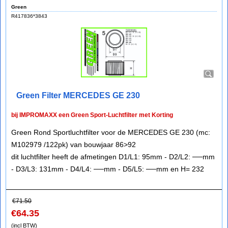
Green
R417836*3843
Green Filter MERCEDES GE 230
bij IMPROMAXX een Green Sport-Luchtfilter met Korting
Green Rond Sportluchtfilter voor de MERCEDES GE 230 (mc:
M102979 /122pk) van bouwjaar 86>92
dit luchtfilter heeft de afmetingen D1/L1: 95mm - D2/L2: ──mm
- D3/L3: 131mm - D4/L4: ──mm - D5/L5: ──mm en H= 232
€
71.50
€
64.35
(incl BTW)