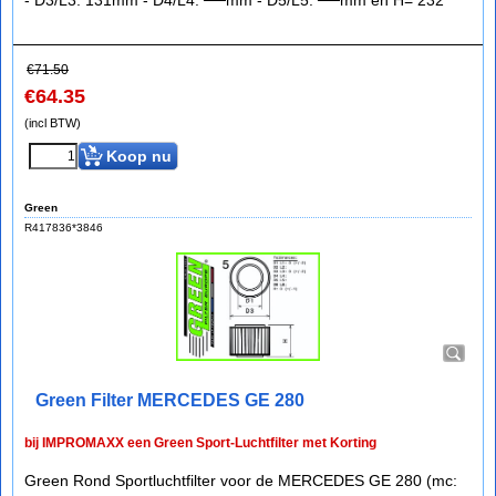
- D3/L3: 131mm - D4/L4: ──mm - D5/L5: ──mm en H= 232
€
71.50
€
64.35
(incl BTW)
Koop nu
Green
R417836*3846
Green Filter MERCEDES GE 280
bij IMPROMAXX een Green Sport-Luchtfilter met Korting
Green Rond Sportluchtfilter voor de MERCEDES GE 280 (mc: