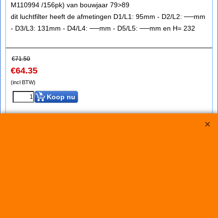
M110994 /156pk) van bouwjaar 79>89
dit luchtfilter heeft de afmetingen D1/L1: 95mm - D2/L2: ──mm
- D3/L3: 131mm - D4/L4: ──mm - D5/L5: ──mm en H= 232
€
71.50
€
64.35
(incl BTW)
Koop nu
Green
R417836*3847
Green Filter MERCEDES GE 280