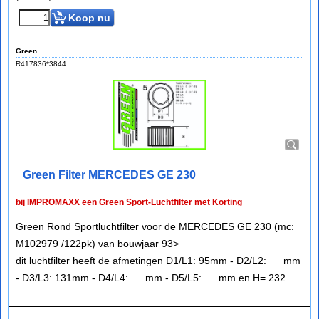
Koop nu
Green
R417836*3844
Green Filter MERCEDES GE 230
bij IMPROMAXX een Green Sport-Luchtfilter met Korting
Green Rond Sportluchtfilter voor de MERCEDES GE 230 (mc:
M102979 /122pk) van bouwjaar 93>
dit luchtfilter heeft de afmetingen D1/L1: 95mm - D2/L2: ──mm
- D3/L3: 131mm - D4/L4: ──mm - D5/L5: ──mm en H= 232