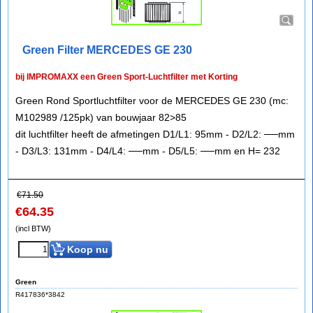
Green Filter MERCEDES GE 230
bij IMPROMAXX een Green Sport-Luchtfilter met Korting
Green Rond Sportluchtfilter voor de MERCEDES GE 230 (mc:
M102989 /125pk) van bouwjaar 82>85
dit luchtfilter heeft de afmetingen D1/L1: 95mm - D2/L2: ──mm
- D3/L3: 131mm - D4/L4: ──mm - D5/L5: ──mm en H= 232
€
71.50
€
64.35
(incl BTW)
Koop nu
Green
R417836*3842