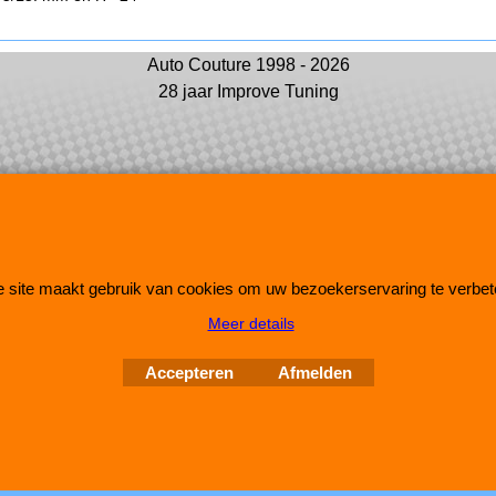
Auto Couture 1998 - 2026
28 jaar Improve Tuning
Webwinkel gemaakt met
ShopFactory webwinkel
 site maakt gebruik van cookies om uw bezoekerservaring te verbet
software.
Meer details
Accepteren
Afmelden