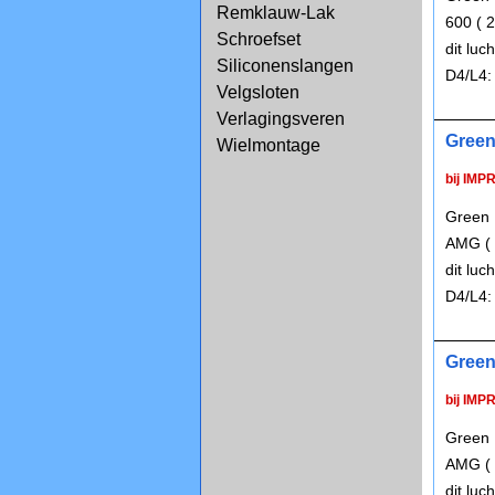
Remklauw-Lak
600 ( 
Schroefset
dit lu
Siliconenslangen
D4/L4:
Velgsloten
Verlagingsveren
Green
Wielmontage
bij IMP
Green 
AMG ( 
dit lu
D4/L4:
Green
bij IMP
Green 
AMG ( 
dit lu