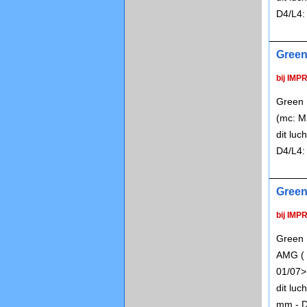
D4/L4:
Green
bij IMP
Green 
(mc: M
dit lu
D4/L4:
Green
bij IMP
Green 
AMG ( 
01/07>
dit lu
mm - D