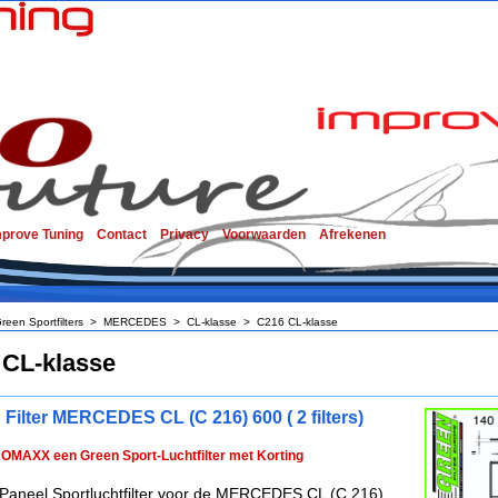
mprove Tuning
Contact
Privacy
Voorwaarden
Afrekenen
reen Sportfilters
>
MERCEDES
>
CL-klasse
>
C216 CL-klasse
 CL-klasse
 Filter MERCEDES CL (C 216) 600 ( 2 filters)
ROMAXX een Green Sport-Luchtfilter met Korting
Paneel Sportluchtfilter voor de MERCEDES CL (C 216)