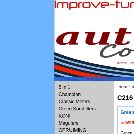
Home
I
5 in 1
Home
>
G
Champion
C216
Classic Meters
Green Sportfilters
Green
KONI
Meguiars
bij IMP
OPRUIMING
Green 