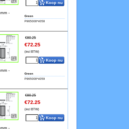
Koop nu
11mm -
Green
P965008*4058
€
80.25
€
72.25
(incl BTW)
Koop nu
11mm -
Green
P965008*4059
€
80.25
€
72.25
(incl BTW)
Koop nu
11mm -