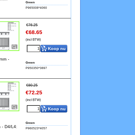
Green
P965008*4060
€
76.25
€
68.65
(incl BTW)
Koop nu
4mm -
Green
P950350*3897
€
80.25
€
72.25
(incl BTW)
Koop nu
Green
 - D4/L4:
P960523*4057