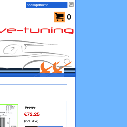
0
€
80.25
€
72.25
(incl BTW)