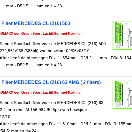
 ──mm - D5/L5: ──mm en H= 33
 Filter MERCEDES CL (216) 500
ROMAXX een Green Sport-Luchtfilter met Korting
Paneel Sportluchtfilter voor de MERCEDES CL (216) 500
272,961/968 /388pk) van bouwjaar 09/06>08/10
chtfilter heeft de afmetingen D1/L1: 354mm - D2/L2: ──mm - D3/L3: 13
 ──mm - D5/L5: ──mm en H= 23
 Filter MERCEDES CL (216) 63 AMG ( 2 filters)
ROMAXX een Green Sport-Luchtfilter met Korting
Paneel Sportluchtfilter voor de MERCEDES CL (216) 63
2 filters) (mc: M 156,984 /525pk) van bouwjaar
12/10
chtfilter heeft de afmetingen D1/L1: 310mm - D2/L2: mm - D3/L3: 155mm
5/L5: mm en H= 24