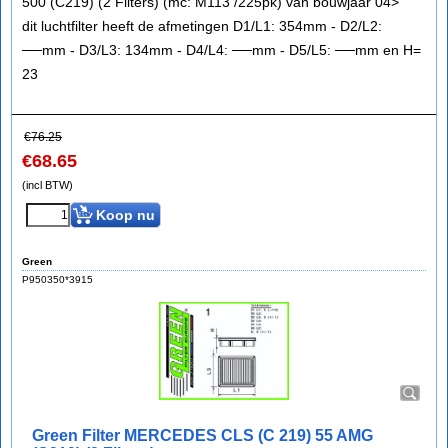
500 (C219) (2 Filters) (mc: M113 /225pk) van bouwjaar 04>
dit luchtfilter heeft de afmetingen D1/L1: 354mm - D2/L2:
──mm - D3/L3: 134mm - D4/L4: ──mm - D5/L5: ──mm en H=
23
€
76.25
€
68.65
(incl BTW)
Koop nu
Green
P950350*3915
Green Filter MERCEDES CLS (C 219) 55 AMG