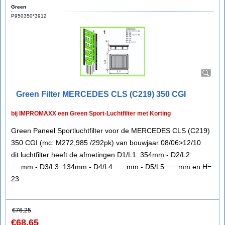
Green
P950350*3912
Green Filter MERCEDES CLS (C219) 350 CGI
bij IMPROMAXX een Green Sport-Luchtfilter met Korting
Green Paneel Sportluchtfilter voor de MERCEDES CLS (C219)
350 CGI (mc: M272,985 /292pk) van bouwjaar 08/06>12/10
dit luchtfilter heeft de afmetingen D1/L1: 354mm - D2/L2:
──mm - D3/L3: 134mm - D4/L4: ──mm - D5/L5: ──mm en H=
23
€
76.25
€
68.65