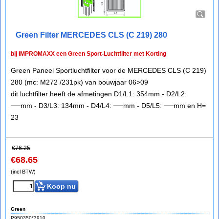
Green Filter MERCEDES CLS (C 219) 280
bij IMPROMAXX een Green Sport-Luchtfilter met Korting
Green Paneel Sportluchtfilter voor de MERCEDES CLS (C 219)
280 (mc: M272 /231pk) van bouwjaar 06>09
dit luchtfilter heeft de afmetingen D1/L1: 354mm - D2/L2:
──mm - D3/L3: 134mm - D4/L4: ──mm - D5/L5: ──mm en H=
23
€
76.25
€
68.65
(incl BTW)
Koop nu
Green
P950350*3910