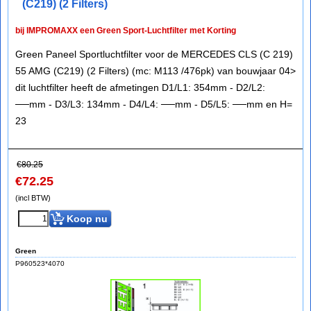
(C219) (2 Filters)
bij IMPROMAXX een Green Sport-Luchtfilter met Korting
Green Paneel Sportluchtfilter voor de MERCEDES CLS (C 219)
55 AMG (C219) (2 Filters) (mc: M113 /476pk) van bouwjaar 04>
dit luchtfilter heeft de afmetingen D1/L1: 354mm - D2/L2:
──mm - D3/L3: 134mm - D4/L4: ──mm - D5/L5: ──mm en H=
23
€
80.25
€
72.25
(incl BTW)
Koop nu
Green
P960523*4070