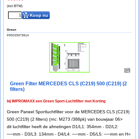
(incl BTW)
Koop nu
Green
P950350*3914
Green Filter MERCEDES CLS (C219) 500 (C219) (2
filters)
bij IMPROMAXX een Green Sport-Luchtfilter met Korting
Green Paneel Sportluchtfilter voor de MERCEDES CLS (C219)
500 (C219) (2 filters) (mc: M273 /388pk) van bouwjaar 06>
dit luchtfilter heeft de afmetingen D1/L1: 354mm - D2/L2:
──mm - D3/L3: 134mm - D4/L4: ──mm - D5/L5: ──mm en H=