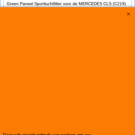
Green Paneel Sportluchtfilter voor de MERCEDES CLS (C219)
320 CDI (C219) set 2 filters (mc: OM 642.920 /224pk) van
bouwjaar 08/05>
dit luchtfilter heeft de afmetingen D1/L1: ──mm - D2/L2: ──mm
- D3/L3: ──mm - D4/L4: ──mm - D5/L5: ──mm en H= ──
€
133.25
€
119.95
(incl BTW)
Koop nu
Green
P960512*4398
Deze site maakt gebruik van cookies om uw