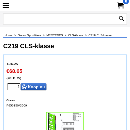
0
Home
>
Green Sportfilters
>
MERCEDES
>
CLS-klasse
>
C219 CLS-klasse
C219 CLS-klasse
€
76.25
€
68.65
(incl BTW)
Koop nu
Green
P950350*3909