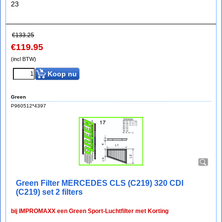
23
€
133.25
€
119.95
(incl BTW)
Koop nu
Green
P960512*4397
Green Filter MERCEDES CLS (C219) 320 CDI
(C219) set 2 filters
bij IMPROMAXX een Green Sport-Luchtfilter met Korting