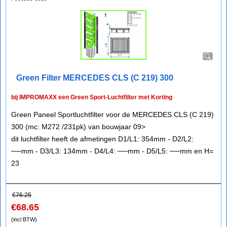
Green Filter MERCEDES CLS (C 219) 300
bij IMPROMAXX een Green Sport-Luchtfilter met Korting
Green Paneel Sportluchtfilter voor de MERCEDES CLS (C 219)
300 (mc: M272 /231pk) van bouwjaar 09>
dit luchtfilter heeft de afmetingen D1/L1: 354mm - D2/L2:
──mm - D3/L3: 134mm - D4/L4: ──mm - D5/L5: ──mm en H=
23
€
76.25
€
68.65
(incl BTW)