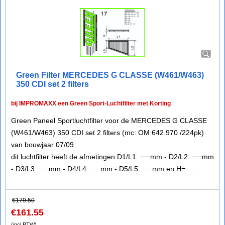
Green Filter MERCEDES G CLASSE (W461/W463)
350 CDI set 2 filters
bij IMPROMAXX een Green Sport-Luchtfilter met Korting
Green Paneel Sportluchtfilter voor de MERCEDES G CLASSE
(W461/W463) 350 CDI set 2 filters (mc: OM 642.970 /224pk)
van bouwjaar 07/09
dit luchtfilter heeft de afmetingen D1/L1: ──mm - D2/L2: ──mm
- D3/L3: ──mm - D4/L4: ──mm - D5/L5: ──mm en H= ──
€
179.50
€
161.55
(incl BTW)