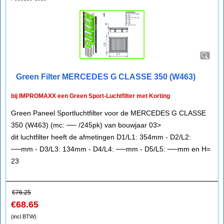
Green Filter MERCEDES G CLASSE 350 (W463)
bij IMPROMAXX een Green Sport-Luchtfilter met Korting
Green Paneel Sportluchtfilter voor de MERCEDES G CLASSE
350 (W463) (mc: ── /245pk) van bouwjaar 03>
dit luchtfilter heeft de afmetingen D1/L1: 354mm - D2/L2:
──mm - D3/L3: 134mm - D4/L4: ──mm - D5/L5: ──mm en H=
23
€
76.25
€
68.65
(incl BTW)