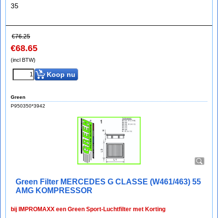
35
€
76.25
€
68.65
(incl BTW)
Koop nu
Green
P950350*3942
Green Filter MERCEDES G CLASSE (W461/463) 55
AMG KOMPRESSOR
bij IMPROMAXX een Green Sport-Luchtfilter met Korting