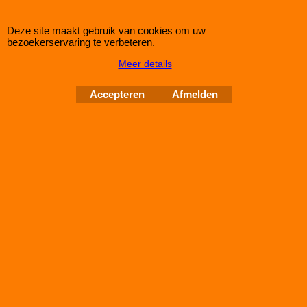
170mm - D3/L3: 211mm - D4/L4: ──mm - D5/L5: ──mm en H=
33
Deze site maakt gebruik van cookies om uw
bezoekerservaring te verbeteren.
Meer details
€
80.25
€
72.25
Accepteren
Afmelden
(incl BTW)
Koop nu
Green
P965008*4097
Green Filter MERCEDES G CLASSE (W461/463) 65
AMG ( 2 filters)