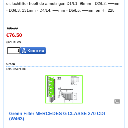
dit luchtfilter heeft de afmetingen D1/L1: 95mm - D2/L2: ──mm
- D3/L3: 131mm - D4/L4: ──mm - D5/L5: ──mm en H= 228
€
85.00
€
76.50
(incl BTW)
Koop nu
Green
P950354*4189
Green Filter MERCEDES G CLASSE 270 CDI
(W463)