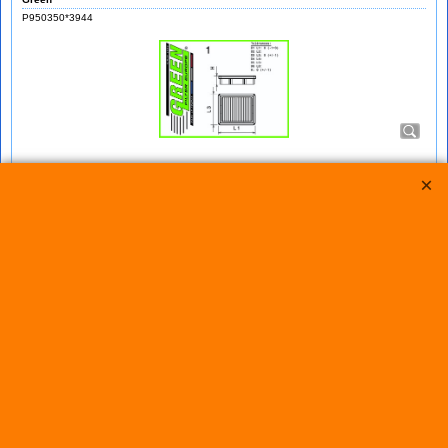
P950350*3944
Green Filter MERCEDES G CLASSE (W461/463)
500
bij IMPROMAXX een Green Sport-Luchtfilter met Korting
Green Paneel Sportluchtfilter voor de MERCEDES G CLASSE
(W461/463) 500 (mc: M273E55 /388pk) van bouwjaar 09/08>
dit luchtfilter heeft de afmetingen D1/L1: 354mm - D2/L2:
──mm - D3/L3: 134mm - D4/L4: ──mm - D5/L5: ──mm en H=
23
€
80.25
€
72.25