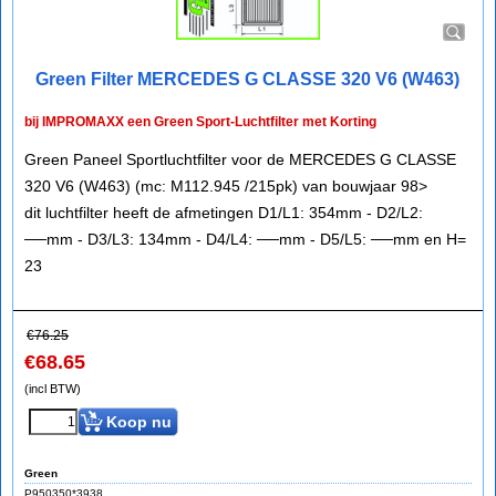
Green Filter MERCEDES G CLASSE 320 V6 (W463)
bij IMPROMAXX een Green Sport-Luchtfilter met Korting
Green Paneel Sportluchtfilter voor de MERCEDES G CLASSE
320 V6 (W463) (mc: M112.945 /215pk) van bouwjaar 98>
dit luchtfilter heeft de afmetingen D1/L1: 354mm - D2/L2:
──mm - D3/L3: 134mm - D4/L4: ──mm - D5/L5: ──mm en H=
23
€
76.25
€
68.65
(incl BTW)
Koop nu
Green
P950350*3938