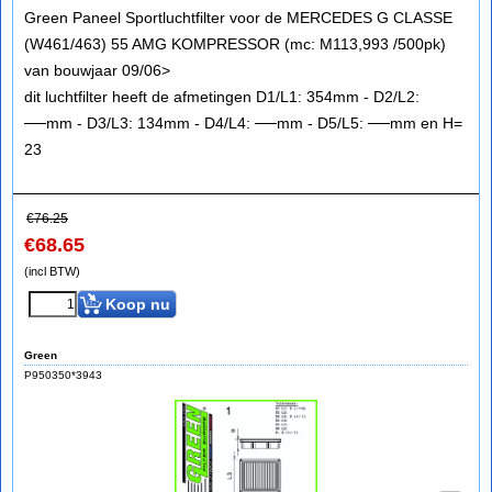
Green Paneel Sportluchtfilter voor de MERCEDES G CLASSE
(W461/463) 55 AMG KOMPRESSOR (mc: M113,993 /500pk)
van bouwjaar 09/06>
dit luchtfilter heeft de afmetingen D1/L1: 354mm - D2/L2:
──mm - D3/L3: 134mm - D4/L4: ──mm - D5/L5: ──mm en H=
23
€
76.25
€
68.65
(incl BTW)
Koop nu
Green
P950350*3943