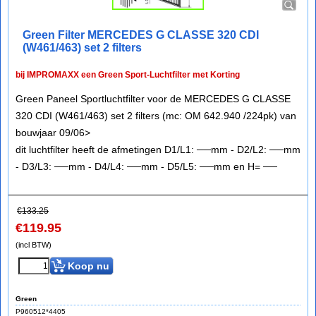
Green Filter MERCEDES G CLASSE 320 CDI
(W461/463) set 2 filters
bij IMPROMAXX een Green Sport-Luchtfilter met Korting
Green Paneel Sportluchtfilter voor de MERCEDES G CLASSE
320 CDI (W461/463) set 2 filters (mc: OM 642.940 /224pk) van
bouwjaar 09/06>
dit luchtfilter heeft de afmetingen D1/L1: ──mm - D2/L2: ──mm
- D3/L3: ──mm - D4/L4: ──mm - D5/L5: ──mm en H= ──
€
133.25
€
119.95
(incl BTW)
Koop nu
Green
P960512*4405