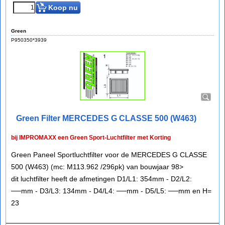
Koop nu
Green
P950350*3939
Green Filter MERCEDES G CLASSE 500 (W463)
bij IMPROMAXX een Green Sport-Luchtfilter met Korting
Green Paneel Sportluchtfilter voor de MERCEDES G CLASSE
500 (W463) (mc: M113.962 /296pk) van bouwjaar 98>
dit luchtfilter heeft de afmetingen D1/L1: 354mm - D2/L2:
──mm - D3/L3: 134mm - D4/L4: ──mm - D5/L5: ──mm en H=
23