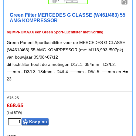
Green Filter MERCEDES G CLASSE (W461/463) 55
AMG KOMPRESSOR
bij IMPROMAXX een Green Sport-Luchtfilter met Korting
Green Paneel Sportluchtfilter voor de MERCEDES G CLASSE
(W461/463) 55 AMG KOMPRESSOR (mc: M113,993 /507pk)
van bouwjaar 09/08>07/12
dit luchtfilter heeft de afmetingen D1/L1: 354mm - D2/L2:
──mm - D3/L3: 134mm - D4/L4: ──mm - D5/L5: ──mm en H=
23
€
76.25
€
68.65
(incl BTW)
Koop nu
Green