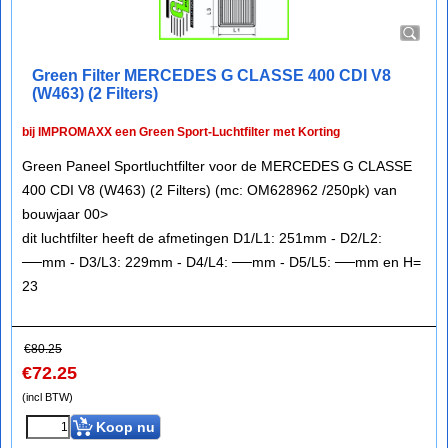
Green Filter MERCEDES G CLASSE 400 CDI V8
(W463) (2 Filters)
bij IMPROMAXX een Green Sport-Luchtfilter met Korting
Green Paneel Sportluchtfilter voor de MERCEDES G CLASSE
400 CDI V8 (W463) (2 Filters) (mc: OM628962 /250pk) van
bouwjaar 00>
dit luchtfilter heeft de afmetingen D1/L1: 251mm - D2/L2:
──mm - D3/L3: 229mm - D4/L4: ──mm - D5/L5: ──mm en H=
23
€
80.25
€
72.25
(incl BTW)
Koop nu