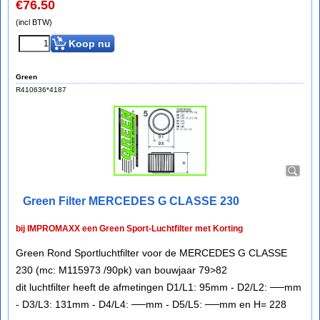
€
76.50
(incl BTW)
Koop nu
Green
R410636*4187
Green Filter MERCEDES G CLASSE 230
bij IMPROMAXX een Green Sport-Luchtfilter met Korting
Green Rond Sportluchtfilter voor de MERCEDES G CLASSE
230 (mc: M115973 /90pk) van bouwjaar 79>82
dit luchtfilter heeft de afmetingen D1/L1: 95mm - D2/L2: ──mm
- D3/L3: 131mm - D4/L4: ──mm - D5/L5: ──mm en H= 228