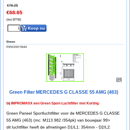
€
76.25
€
68.65
(incl BTW)
Koop nu
Green
P950350*3940
Green Filter MERCEDES G CLASSE 55 AMG (463)
bij IMPROMAXX een Green Sport-Luchtfilter met Korting
Green Paneel Sportluchtfilter voor de MERCEDES G CLASSE
55 AMG (463) (mc: M113.982 /354pk) van bouwjaar 99>
dit luchtfilter heeft de afmetingen D1/L1: 354mm - D2/L2: