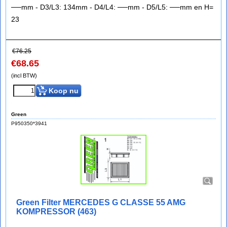
──mm - D3/L3: 134mm - D4/L4: ──mm - D5/L5: ──mm en H=
23
€
76.25
€
68.65
(incl BTW)
Koop nu
Green
P950350*3941
Green Filter MERCEDES G CLASSE 55 AMG
KOMPRESSOR (463)