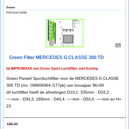
Green
P603342*4098
Green Filter MERCEDES G CLASSE 300 TD
bij IMPROMAXX een Green Sport-Luchtfilter met Korting
Green Paneel Sportluchtfilter voor de MERCEDES G CLASSE
300 TD (mc: OM606964 /177pk) van bouwjaar 96>00
dit luchtfilter heeft de afmetingen D1/L1: 335mm - D2/L2:
──mm - D3/L3: 189mm - D4/L4: ──mm - D5/L5: ──mm en H=
23
€
85.00