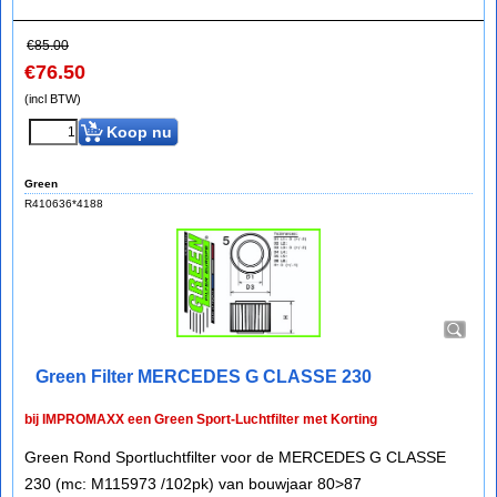
€
85.00
€
76.50
(incl BTW)
Koop nu
Green
R410636*4188
Green Filter MERCEDES G CLASSE 230
bij IMPROMAXX een Green Sport-Luchtfilter met Korting
Green Rond Sportluchtfilter voor de MERCEDES G CLASSE
230 (mc: M115973 /102pk) van bouwjaar 80>87