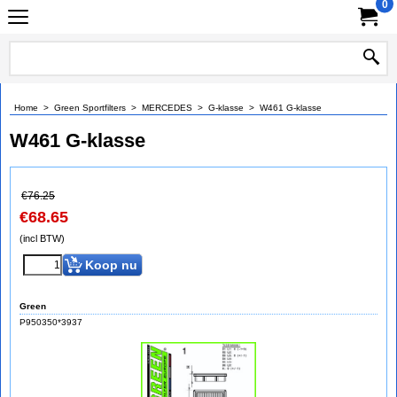
0
Home
>
Green Sportfilters
>
MERCEDES
>
G-klasse
>
W461 G-klasse
W461 G-klasse
€
76.25
€
68.65
(incl BTW)
Koop nu
Green
P950350*3937