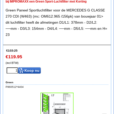
bij IMPROMAXX een Green Sport-Luchtfilter met Korting
Green Paneel Sportluchtfilter voor de MERCEDES G CLASSE
270 CDI (W463) (mc: OM612.965 /156pk) van bouwjaar 01>
dit luchtfilter heeft de afmetingen D1/L1: 378mm - D2/L2:
──mm - D3/L3: 154mm - D4/L4: ──mm - D5/L5: ──mm en H=
23
€
133.25
€
119.95
(incl BTW)
Koop nu
Green
P960512*4404