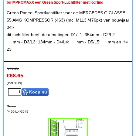
bij IMPROMAXX een Green Sport-Luchtfilter met Korting
Green Paneel Sportluchtfilter voor de MERCEDES G CLASSE
55 AMG KOMPRESSOR (463) (mc: M113 /476pk) van bouwjaar
04>
dit luchtfilter heeft de afmetingen D1/L1: 354mm - D2/L2:
──mm - D3/L3: 134mm - D4/L4: ──mm - D5/L5: ──mm en H=
23
€
76.25
€
68.65
(incl BTW)
Koop nu
Green
P459414*3945