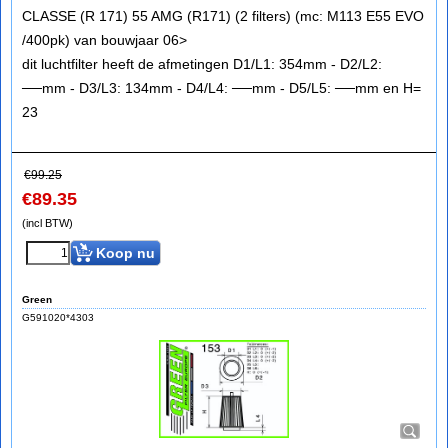
CLASSE (R 171) 55 AMG (R171) (2 filters) (mc: M113 E55 EVO
/400pk) van bouwjaar 06>
dit luchtfilter heeft de afmetingen D1/L1: 354mm - D2/L2:
──mm - D3/L3: 134mm - D4/L4: ──mm - D5/L5: ──mm en H=
23
€
99.25
€
89.35
(incl BTW)
Koop nu
Green
G591020*4303