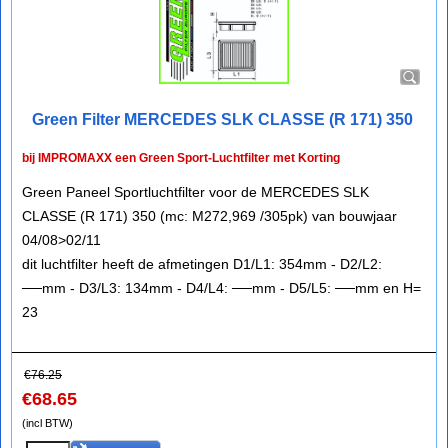
Green Filter MERCEDES SLK CLASSE (R 171) 350
bij IMPROMAXX een Green Sport-Luchtfilter met Korting
Green Paneel Sportluchtfilter voor de MERCEDES SLK
CLASSE (R 171) 350 (mc: M272,969 /305pk) van bouwjaar
04/08>02/11
dit luchtfilter heeft de afmetingen D1/L1: 354mm - D2/L2:
──mm - D3/L3: 134mm - D4/L4: ──mm - D5/L5: ──mm en H=
23
€
76.25
€
68.65
(incl BTW)