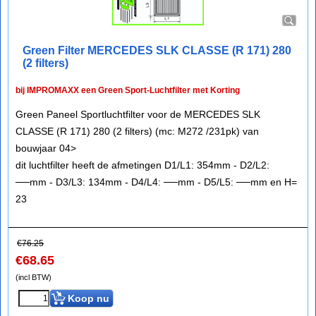
Green Filter MERCEDES SLK CLASSE (R 171) 280
(2 filters)
bij IMPROMAXX een Green Sport-Luchtfilter met Korting
Green Paneel Sportluchtfilter voor de MERCEDES SLK
CLASSE (R 171) 280 (2 filters) (mc: M272 /231pk) van
bouwjaar 04>
dit luchtfilter heeft de afmetingen D1/L1: 354mm - D2/L2:
──mm - D3/L3: 134mm - D4/L4: ──mm - D5/L5: ──mm en H=
23
€
76.25
€
68.65
(incl BTW)
Koop nu