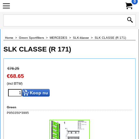
0
Home
>
Green Sportfilters
>
MERCEDES
>
SLK-klasse
>
SLK CLASSE (R 171)
SLK CLASSE (R 171)
€
76.25
€
68.65
(incl BTW)
Koop nu
Green
P950350*3995