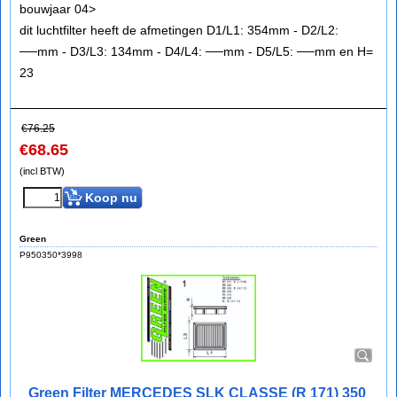
bouwjaar 04>
dit luchtfilter heeft de afmetingen D1/L1: 354mm - D2/L2:
──mm - D3/L3: 134mm - D4/L4: ──mm - D5/L5: ──mm en H=
23
€
76.25
€
68.65
(incl BTW)
Koop nu
Green
P950350*3998
Green Filter MERCEDES SLK CLASSE (R 171) 350