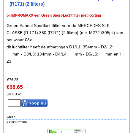
(R171) (2 filters)
bij IMPROMAXX een Green Sport-Luchtfilter met Korting
Green Paneel Sportluchtfilter voor de MERCEDES SLK
CLASSE (R 171) 350 (R171) (2 filters) (mc: M272 /305pk) van
bouwjaar 08>
dit luchtfilter heeft de afmetingen D1/L1: 354mm - D2/L2:
──mm - D3/L3: 134mm - D4/L4: ──mm - D5/L5: ──mm en H=
23
€
76.25
€
68.65
(incl BTW)
Koop nu
Green
P950350*3999