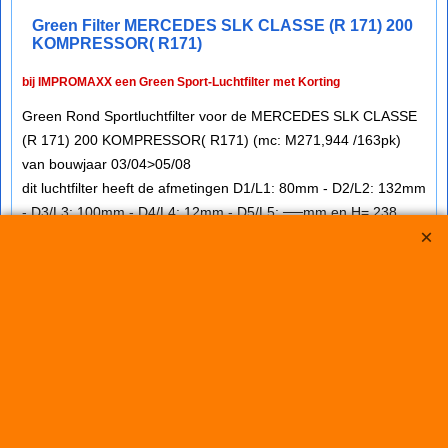
Green Filter MERCEDES SLK CLASSE (R 171) 200
KOMPRESSOR( R171)
bij IMPROMAXX een Green Sport-Luchtfilter met Korting
Green Rond Sportluchtfilter voor de MERCEDES SLK CLASSE
(R 171) 200 KOMPRESSOR( R171) (mc: M271,944 /163pk)
van bouwjaar 03/04>05/08
dit luchtfilter heeft de afmetingen D1/L1: 80mm - D2/L2: 132mm
- D3/L3: 100mm - D4/L4: 12mm - D5/L5: ──mm en H= 238
€
99.25
€
89.35
(incl BTW)
Koop nu
Green
G591020*4304