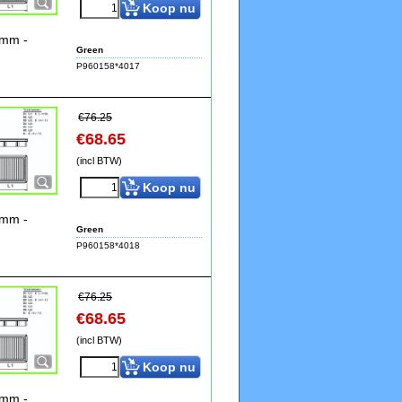
Koop nu
0mm -
Green
P960158*4017
€
76.25
€
68.65
(incl BTW)
Koop nu
0mm -
Green
P960158*4018
€
76.25
€
68.65
(incl BTW)
Koop nu
0mm -