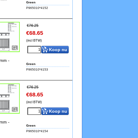
Green
P965010*4152
€
76.25
€
68.65
(incl BTW)
Koop nu
0mm -
Green
P965010*4153
€
76.25
€
68.65
(incl BTW)
Koop nu
0mm -
Green
P965010*4154