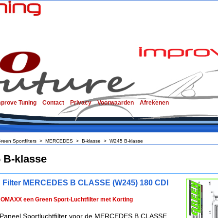
mprove Tuning
Contact
Privacy
Voorwaarden
Afrekenen
reen Sportfilters
>
MERCEDES
>
B-klasse
>
W245 B-klasse
 B-klasse
 Filter MERCEDES B CLASSE (W245) 180 CDI
ROMAXX een Green Sport-Luchtfilter met Korting
Paneel Sportluchtfilter voor de MERCEDES B CLASSE