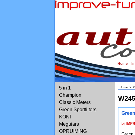
Home
I
5 in 1
Home
>
G
Champion
W245
Classic Meters
Green Sportfilters
Green
KONI
Meguiars
bij IMP
OPRUIMING
Green 