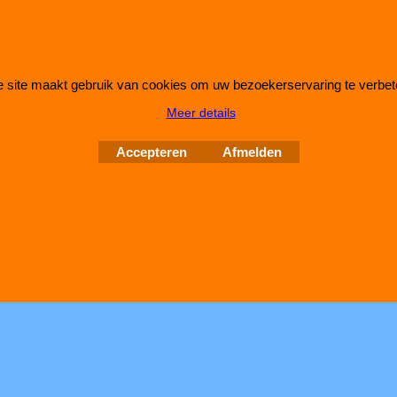
 site maakt gebruik van cookies om uw bezoekerservaring te verbet
Meer details
Webwinkel gemaakt met
ShopFactory webwinkel
software.
Accepteren
Afmelden