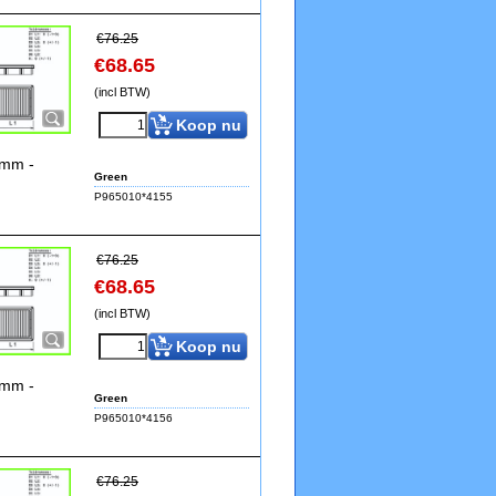
€
76.25
€
68.65
(incl BTW)
Koop nu
0mm -
Green
P965010*4155
€
76.25
€
68.65
(incl BTW)
Koop nu
0mm -
Green
P965010*4156
€
76.25