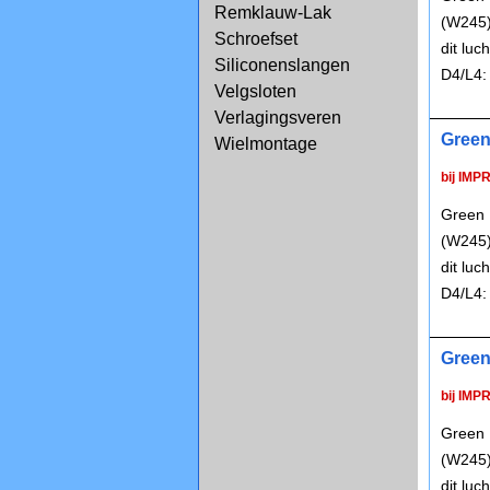
Remklauw-Lak
(W245)
Schroefset
dit lu
Siliconenslangen
D4/L4:
Velgsloten
Verlagingsveren
Green
Wielmontage
bij IMP
Green 
(W245)
dit lu
D4/L4:
Green
bij IMP
Green 
(W245)
dit lu