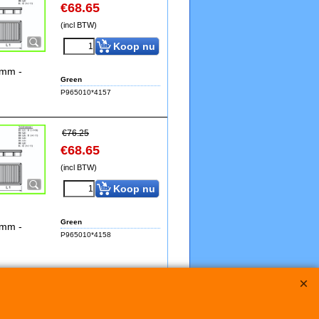
€
68.65
(incl BTW)
Koop nu
0mm -
Green
P965010*4157
€
76.25
€
68.65
(incl BTW)
Koop nu
Green
0mm -
P965010*4158