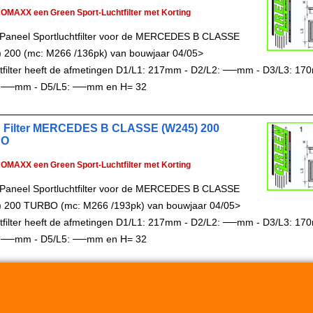
ROMAXX een Green Sport-Luchtfilter met Korting
Paneel Sportluchtfilter voor de MERCEDES B CLASSE
 200 (mc: M266 /136pk) van bouwjaar 04/05>
chtfilter heeft de afmetingen D1/L1: 217mm - D2/L2: ──mm - D3/L3: 17
 ──mm - D5/L5: ──mm en H= 32
 Filter MERCEDES B CLASSE (W245) 200
BO
ROMAXX een Green Sport-Luchtfilter met Korting
Paneel Sportluchtfilter voor de MERCEDES B CLASSE
 200 TURBO (mc: M266 /193pk) van bouwjaar 04/05>
chtfilter heeft de afmetingen D1/L1: 217mm - D2/L2: ──mm - D3/L3: 17
 ──mm - D5/L5: ──mm en H= 32
Auto Couture 1998 - 2026
28 jaar Improve Tuning