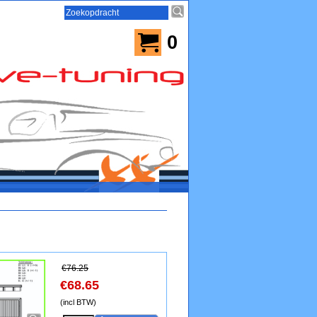
0
€
76.25
€
68.65
(incl BTW)