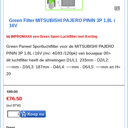
Green Filter MITSUBISHI PAJERO PININ 3P 1,8L i
16V
bij IMPROMAXX een Green Sport-Luchtfilter met Korting
Green Paneel Sportluchtfilter voor de MITSUBISHI PAJERO
PININ 3P 1,8L i 16V (mc: 4G93 /120pk) van bouwjaar 00>
dit luchtfilter heeft de afmetingen D1/L1: 233mm - D2/L2:
──mm - D3/L3: 187mm - D4/L4: ──mm - D5/L5: ──mm en H=
20
€
85.00
€
76.50
(incl BTW)
Koop nu
Green