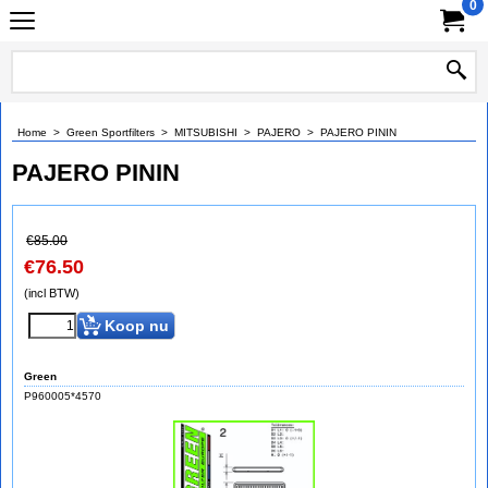
0
Home
>
Green Sportfilters
>
MITSUBISHI
>
PAJERO
>
PAJERO PININ
PAJERO PININ
€
85.00
€
76.50
(incl BTW)
Koop nu
Green
P960005*4570