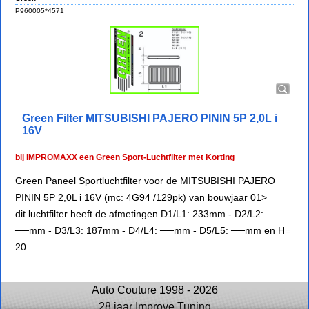
P960005*4571
Green Filter MITSUBISHI PAJERO PININ 5P 2,0L i
16V
bij IMPROMAXX een Green Sport-Luchtfilter met Korting
Green Paneel Sportluchtfilter voor de MITSUBISHI PAJERO
PININ 5P 2,0L i 16V (mc: 4G94 /129pk) van bouwjaar 01>
dit luchtfilter heeft de afmetingen D1/L1: 233mm - D2/L2:
──mm - D3/L3: 187mm - D4/L4: ──mm - D5/L5: ──mm en H=
20
Auto Couture 1998 - 2026
28 jaar Improve Tuning