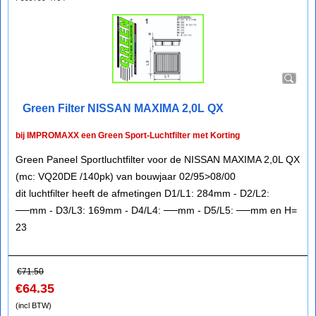
Green Filter NISSAN MAXIMA 2,0L QX
bij IMPROMAXX een Green Sport-Luchtfilter met Korting
Green Paneel Sportluchtfilter voor de NISSAN MAXIMA 2,0L QX
(mc: VQ20DE /140pk) van bouwjaar 02/95>08/00
dit luchtfilter heeft de afmetingen D1/L1: 284mm - D2/L2:
──mm - D3/L3: 169mm - D4/L4: ──mm - D5/L5: ──mm en H=
23
€
71.50
€
64.35
(incl BTW)