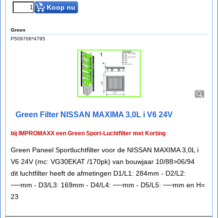
Koop nu
Green
P509706*4795
Green Filter NISSAN MAXIMA 3,0L i V6 24V
bij IMPROMAXX een Green Sport-Luchtfilter met Korting
Green Paneel Sportluchtfilter voor de NISSAN MAXIMA 3,0L i
V6 24V (mc: VG30EKAT /170pk) van bouwjaar 10/88>06/94
dit luchtfilter heeft de afmetingen D1/L1: 284mm - D2/L2:
──mm - D3/L3: 169mm - D4/L4: ──mm - D5/L5: ──mm en H=
23