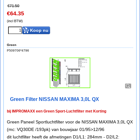
€
71.50
€
64.35
(incl BTW)
Koop nu
Green
P509706*4796
Green Filter NISSAN MAXIMA 3,0L QX
bij IMPROMAXX een Green Sport-Luchtfilter met Korting
Green Paneel Sportluchtfilter voor de NISSAN MAXIMA 3,0L QX
(mc: VQ30DE /193pk) van bouwjaar 01/95>12/96
dit luchtfilter heeft de afmetingen D1/L1: 284mm - D2/L2: