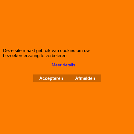
Green Paneel Sportluchtfilter voor de NISSAN MAXIMA 3,0L i
V6 24V (mc: VQ30DE /200pk) van bouwjaar 05/00>
dit luchtfilter heeft de afmetingen D1/L1: 284mm - D2/L2:
──mm - D3/L3: 169mm - D4/L4: ──mm - D5/L5: ──mm en H=
23
Deze site maakt gebruik van cookies om uw
Auto Couture 1998 - 2026
bezoekerservaring te verbeteren.
28 jaar Improve Tuning
Meer details
Webwinkel gemaakt met
Accepteren
Afmelden
ShopFactory webwinkel
software.