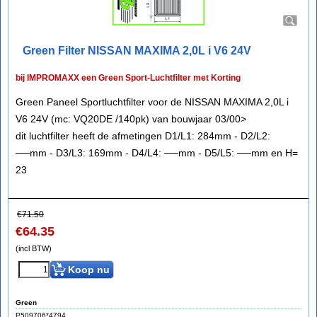
Green Filter NISSAN MAXIMA 2,0L i V6 24V
bij IMPROMAXX een Green Sport-Luchtfilter met Korting
Green Paneel Sportluchtfilter voor de NISSAN MAXIMA 2,0L i
V6 24V (mc: VQ20DE /140pk) van bouwjaar 03/00>
dit luchtfilter heeft de afmetingen D1/L1: 284mm - D2/L2:
──mm - D3/L3: 169mm - D4/L4: ──mm - D5/L5: ──mm en H=
23
€
71.50
€
64.35
(incl BTW)
Koop nu
Green
P509706*4794