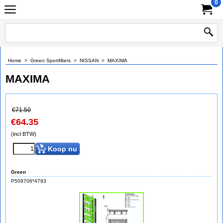
0
Home
>
Green Sportfilters
>
NISSAN
>
MAXIMA
MAXIMA
€
71.50
€
64.35
(incl BTW)
Koop nu
Green
P509706*4793