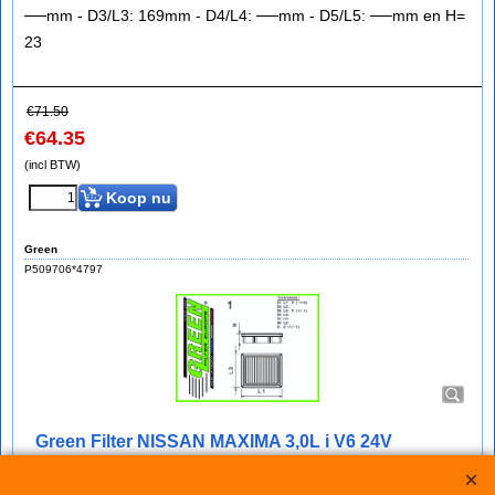
──mm - D3/L3: 169mm - D4/L4: ──mm - D5/L5: ──mm en H=
23
€
71.50
€
64.35
(incl BTW)
Koop nu
Green
P509706*4797
Green Filter NISSAN MAXIMA 3,0L i V6 24V
bij IMPROMAXX een Green Sport-Luchtfilter met Korting