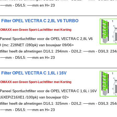
 ──mm - D5/L5: ──mm en H= 23
 Filter OPEL VECTRA C 2,8L V6 TURBO
ROMAXX een Green Sport-Luchtfilter met Korting
Paneel Sportluchtfilter voor de OPEL VECTRA C 2,8L V6
(mc: Z28NET /280pk) van bouwjaar 09/06>
chtfilter heeft de afmetingen D1/L1: 294mm - D2/L2: ──mm - D3/L3: 23
 ──mm - D5/L5: ──mm en H= 23
 Filter OPEL VECTRA C 1,6L i 16V
ROMAXX een Green Sport-Luchtfilter met Korting
Paneel Sportluchtfilter voor de OPEL VECTRA C 1,6L i 16V
16XEP/Z16XE1 /100pk) van bouwjaar 02>
chtfilter heeft de afmetingen D1/L1: 325mm - D2/L2: ──mm - D3/L3: 25
 ──mm - D5/L5: ──mm en H= 23