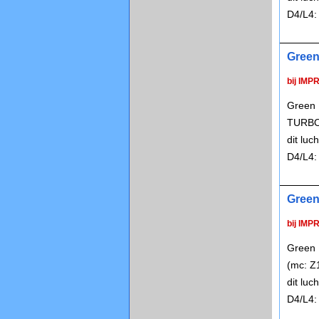
D4/L4:
Green
bij IMP
Green 
TURBO 
dit lu
D4/L4:
Green
bij IMP
Green 
(mc: Z
dit lu
D4/L4: