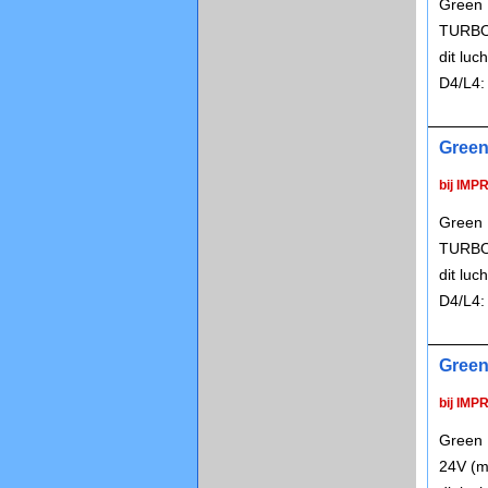
Green 
TURBO 
dit lu
D4/L4:
Green
bij IMP
Green 
TURBO 
dit lu
D4/L4:
Green
bij IMP
Green 
24V (m