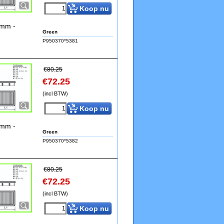
Koop nu
4mm -
Green
P950370*5381
€
80.25
€
72.25
(incl BTW)
Koop nu
4mm -
Green
P950370*5382
€
80.25
€
72.25
(incl BTW)
Koop nu