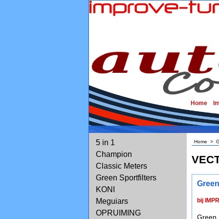
Home
I
5 in 1
Home
>
G
Champion
VECT
Classic Meters
Green Sportfilters
Green
KONI
Meguiars
bij IMP
OPRUIMING
Green 