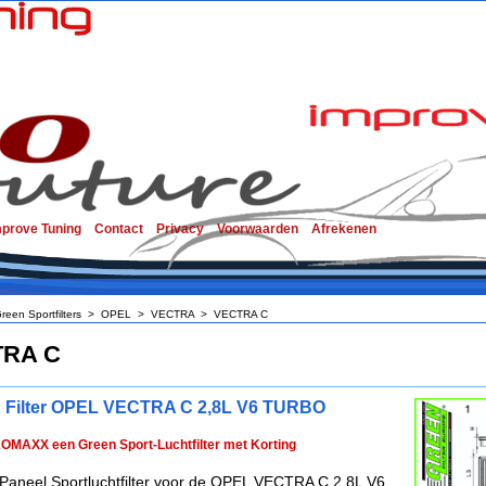
mprove Tuning
Contact
Privacy
Voorwaarden
Afrekenen
reen Sportfilters
>
OPEL
>
VECTRA
>
VECTRA C
RA C
 Filter OPEL VECTRA C 2,8L V6 TURBO
ROMAXX een Green Sport-Luchtfilter met Korting
Paneel Sportluchtfilter voor de OPEL VECTRA C 2,8L V6