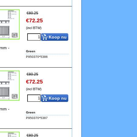
€
80.25
€
72.25
(incl BTW)
Koop nu
4mm -
Green
P950370*5386
€
80.25
€
72.25
(incl BTW)
Koop nu
4mm -
Green
P950370*5387
€
80.25