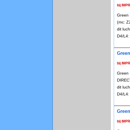
bij IMP
Green 
(mc: Z
dit lu
D4/L4:
Green
bij IMP
Green 
DIRECT
dit lu
D4/L4:
Green
bij IMP