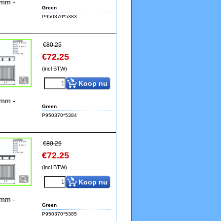
4mm -
Green
P950370*5383
€
80.25
€
72.25
(incl BTW)
Koop nu
4mm -
Green
P950370*5384
€
80.25
€
72.25
(incl BTW)
Koop nu
4mm -
Green
P950370*5385