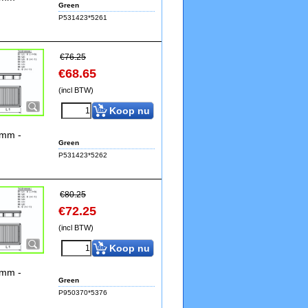
Green
P531423*5261
€
76.25
€
68.65
(incl BTW)
Koop nu
4mm -
Green
P531423*5262
€
80.25
€
72.25
(incl BTW)
Koop nu
4mm -
Green
P950370*5376