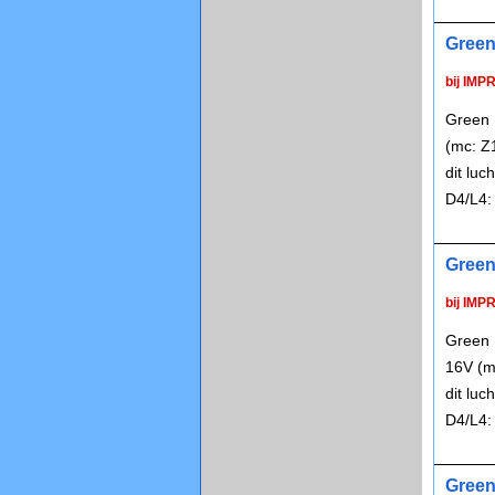
Green
bij IMP
Green 
(mc: Z
dit lu
D4/L4:
Green
bij IMP
Green 
16V (m
dit lu
D4/L4:
Green