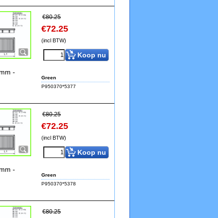
€
80.25
€
72.25
(incl BTW)
Koop nu
4mm -
Green
P950370*5377
€
80.25
€
72.25
(incl BTW)
Koop nu
4mm -
Green
P950370*5378
€
80.25