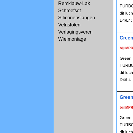
Remklauw-Lak
TURBO 
Schroefset
dit lu
Siliconenslangen
D4/L4:
Velgsloten
Verlagingsveren
Green
Wielmontage
bij IMP
Green 
TURBO 
dit lu
D4/L4:
Green
bij IMP
Green 
TURBO 
dit lu