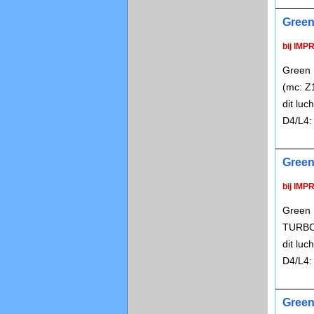
Green
bij IMP
Green 
(mc: Z
dit lu
D4/L4:
Green
bij IMP
Green 
TURBO 
dit lu
D4/L4:
Green