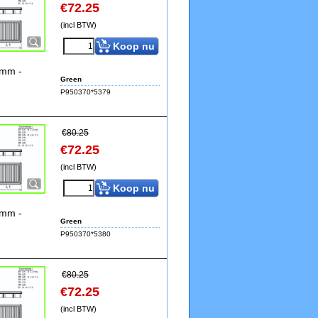
€
72.25
(incl BTW)
Koop nu
4mm -
Green
P950370*5379
€
80.25
€
72.25
(incl BTW)
Koop nu
4mm -
Green
P950370*5380
€
80.25
€
72.25
(incl BTW)