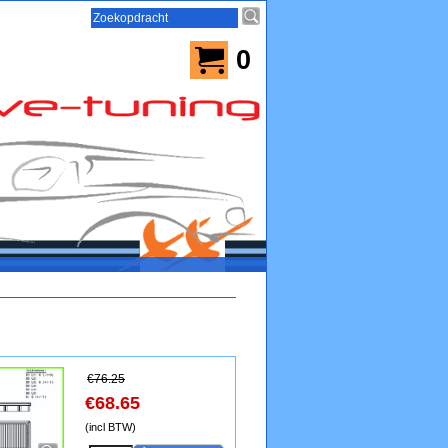
0
€
76.25
€
68.65
(incl BTW)