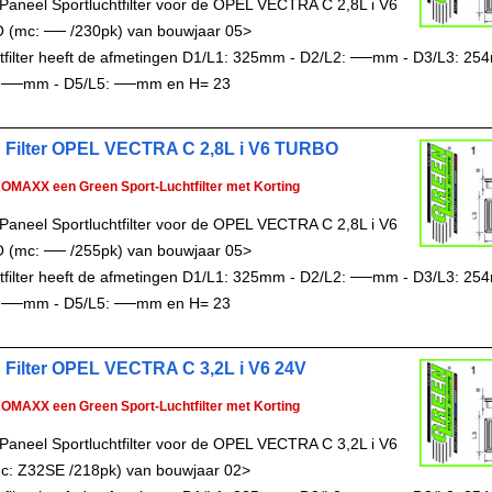
Paneel Sportluchtfilter voor de OPEL VECTRA C 2,8L i V6
(mc: ── /230pk) van bouwjaar 05>
chtfilter heeft de afmetingen D1/L1: 325mm - D2/L2: ──mm - D3/L3: 25
 ──mm - D5/L5: ──mm en H= 23
 Filter OPEL VECTRA C 2,8L i V6 TURBO
ROMAXX een Green Sport-Luchtfilter met Korting
Paneel Sportluchtfilter voor de OPEL VECTRA C 2,8L i V6
(mc: ── /255pk) van bouwjaar 05>
chtfilter heeft de afmetingen D1/L1: 325mm - D2/L2: ──mm - D3/L3: 25
 ──mm - D5/L5: ──mm en H= 23
 Filter OPEL VECTRA C 3,2L i V6 24V
ROMAXX een Green Sport-Luchtfilter met Korting
Paneel Sportluchtfilter voor de OPEL VECTRA C 3,2L i V6
c: Z32SE /218pk) van bouwjaar 02>