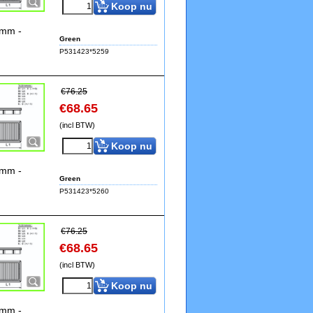
Koop nu
4mm -
Green
P531423*5259
€
76.25
€
68.65
(incl BTW)
Koop nu
4mm -
Green
P531423*5260
€
76.25
€
68.65
(incl BTW)
Koop nu
4mm -