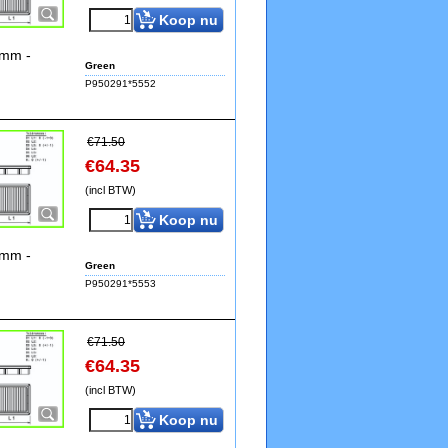
Koop nu
8mm -
Green
P950291*5552
€
71.50
€
64.35
(incl BTW)
Koop nu
8mm -
Green
P950291*5553
€
71.50
€
64.35
(incl BTW)
Koop nu