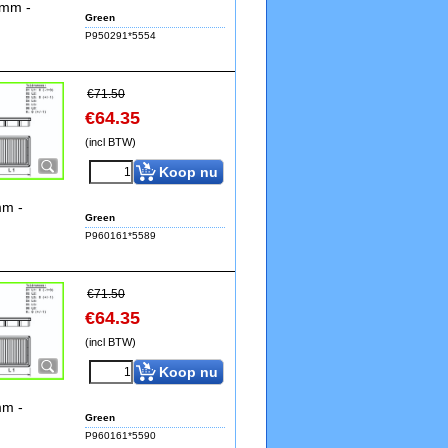
8mm -
Green
P950291*5554
€
71.50
€
64.35
(incl BTW)
Koop nu
mm -
Green
P960161*5589
€
71.50
€
64.35
(incl BTW)
Koop nu
mm -
Green
P960161*5590