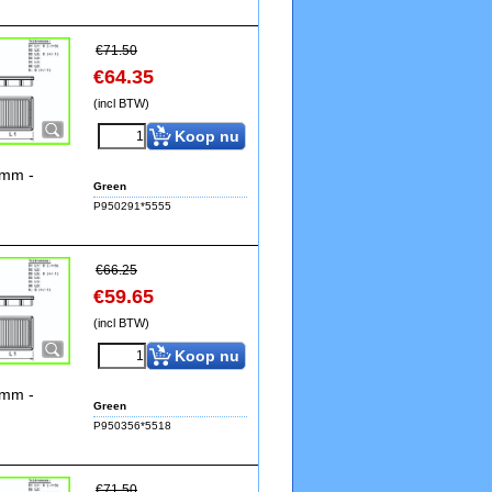
€
71.50
€
64.35
(incl BTW)
Koop nu
8mm -
Green
P950291*5555
€
66.25
€
59.65
(incl BTW)
Koop nu
7mm -
Green
P950356*5518
€
71.50