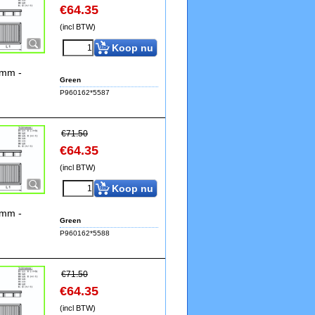
€
64.35
(incl BTW)
Koop nu
3mm -
Green
P960162*5587
€
71.50
€
64.35
(incl BTW)
Koop nu
3mm -
Green
P960162*5588
€
71.50
€
64.35
(incl BTW)