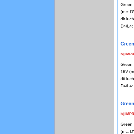
Green 
(mc: D
dit lu
D4/L4:
Green
bij IMP
Green 
16V (m
dit lu
D4/L4:
Green
bij IMP
Green 
(mc: D