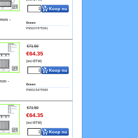
Koop nu
39mm -
Green
P950376*5591
€
71.50
€
64.35
(incl BTW)
Koop nu
2mm -
Green
P960154*5560
€
71.50
€
64.35
(incl BTW)
Koop nu