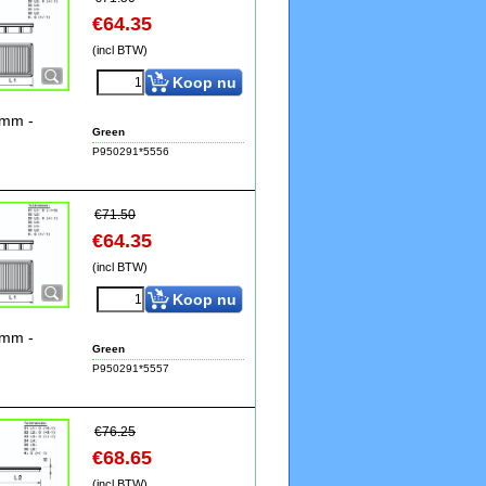
€
64.35
(incl BTW)
Koop nu
8mm -
Green
P950291*5556
€
71.50
€
64.35
(incl BTW)
Koop nu
8mm -
Green
P950291*5557
€
76.25
€
68.65
(incl BTW)