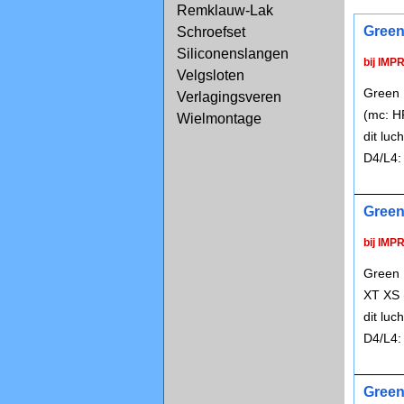
Remklauw-Lak
Green
Schroefset
Siliconenslangen
bij IMP
Velgsloten
Green 
Verlagingsveren
(mc: H
Wielmontage
dit lu
D4/L4:
Green
bij IMP
Green 
XT XS 
dit lu
D4/L4:
Green