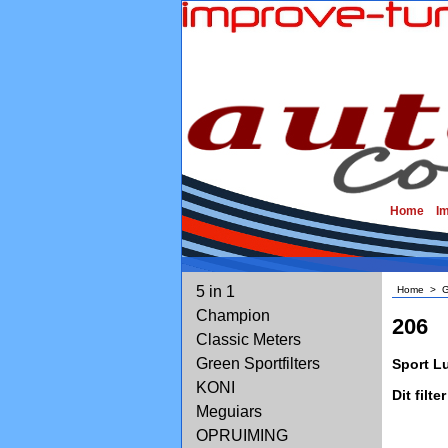
Home
I
5 in 1
Home
>
G
Champion
206
Classic Meters
Green Sportfilters
Sport Lu
KONI
Dit filt
Meguiars
OPRUIMING