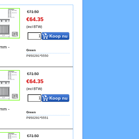
€
71.50
€
64.35
(incl BTW)
Koop nu
8mm -
Green
P950291*5550
€
71.50
€
64.35
(incl BTW)
Koop nu
8mm -
Green
P950291*5551
€
71.50