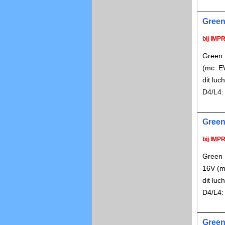
Green
bij IMP
Green 
(mc: E
dit lu
D4/L4:
Green
bij IMP
Green 
16V (m
dit lu
D4/L4:
Green