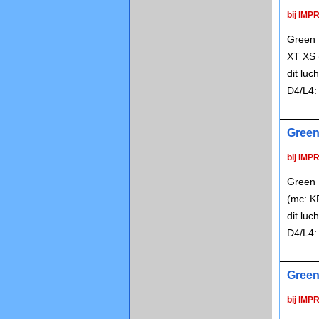
bij IMP
Green 
XT XS 
dit lu
D4/L4:
Green
bij IMP
Green 
(mc: K
dit lu
D4/L4:
Green
bij IMP