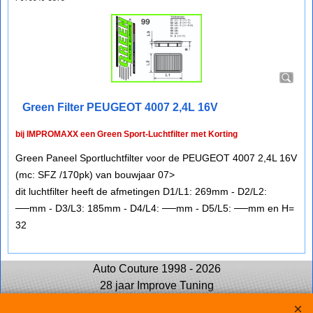
Green Filter PEUGEOT 4007 2,4L 16V
bij IMPROMAXX een Green Sport-Luchtfilter met Korting
Green Paneel Sportluchtfilter voor de PEUGEOT 4007 2,4L 16V
(mc: SFZ /170pk) van bouwjaar 07>
dit luchtfilter heeft de afmetingen D1/L1: 269mm - D2/L2:
──mm - D3/L3: 185mm - D4/L4: ──mm - D5/L5: ──mm en H=
32
Auto Couture 1998 - 2026
28 jaar Improve Tuning