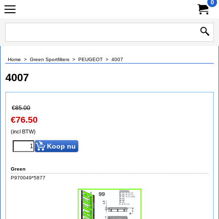
0
Home
>
Green Sportfilters
>
PEUGEOT
>
4007
4007
€
85.00
€
76.50
(incl BTW)
Koop nu
Green
P970049*5877