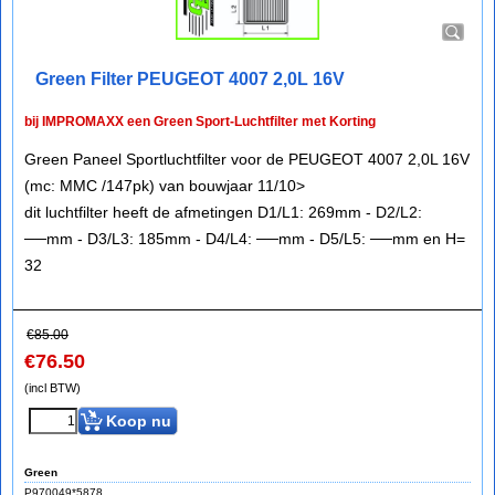
Green Filter PEUGEOT 4007 2,0L 16V
bij IMPROMAXX een Green Sport-Luchtfilter met Korting
Green Paneel Sportluchtfilter voor de PEUGEOT 4007 2,0L 16V
(mc: MMC /147pk) van bouwjaar 11/10>
dit luchtfilter heeft de afmetingen D1/L1: 269mm - D2/L2:
──mm - D3/L3: 185mm - D4/L4: ──mm - D5/L5: ──mm en H=
32
€
85.00
€
76.50
(incl BTW)
Koop nu
Green
P970049*5878