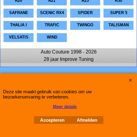
R20
R21
R25
R30
SAFRANE
SCENIC RX4
SPIDER
SUPER 5
THALIA I
TRAFIC
TWINGO
TALISMAN
VELSATIS
WIND
Auto Couture 1998 - 2026
28 jaar Improve Tuning
Webwinkel gemaakt met
ShopFactory webwinkel
software.
Deze site maakt gebruik van cookies om uw
bezoekerservaring te verbeteren.
Meer details
Accepteren
Afmelden