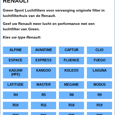
RENAULT
Green Sport Luchtfilters voor vervanging originele filter in
luchtfilterhuis van de Renault.
Geef uw Renault meer lucht en performance met een
luchtfilter van Green.
Kies uw type Renault:
ALPINE
AVANTIME
CAPTUR
CLIO
ESPACE
EXPRESS
FLUENCE
FUEGO
KADJAR
KANGOO
KOLEOS
LAGUNA
(HFE)
LATITUDE
MASTER
MEGANE
MODUS
R4
R5
R8
R9
R10
R11
R18
R19