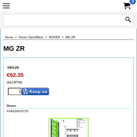
0
Home
>
Green Sportfilters
>
ROVER
>
MG ZR
MG ZR
€
69.25
€
62.35
(incl BTW)
Koop nu
Green
P484394*6735