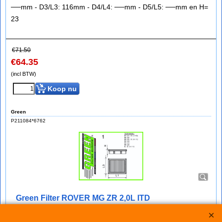
──mm - D3/L3: 116mm - D4/L4: ──mm - D5/L5: ──mm en H=
23
€
71.50
€
64.35
(incl BTW)
Koop nu
Green
P211084*6762
Green Filter ROVER MG ZR 2,0L ITD
bij IMPROMAXX een Green Sport-Luchtfilter met Korting