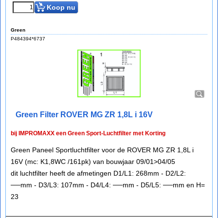
Koop nu
Green
P484394*6737
Green Filter ROVER MG ZR 1,8L i 16V
bij IMPROMAXX een Green Sport-Luchtfilter met Korting
Green Paneel Sportluchtfilter voor de ROVER MG ZR 1,8L i
16V (mc: K1,8WC /161pk) van bouwjaar 09/01>04/05
dit luchtfilter heeft de afmetingen D1/L1: 268mm - D2/L2:
──mm - D3/L3: 107mm - D4/L4: ──mm - D5/L5: ──mm en H=
23