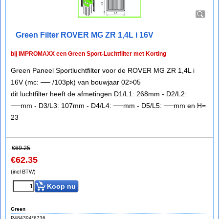
Green Filter ROVER MG ZR 1,4L i 16V
bij IMPROMAXX een Green Sport-Luchtfilter met Korting
Green Paneel Sportluchtfilter voor de ROVER MG ZR 1,4L i
16V (mc: ── /103pk) van bouwjaar 02>05
dit luchtfilter heeft de afmetingen D1/L1: 268mm - D2/L2:
──mm - D3/L3: 107mm - D4/L4: ──mm - D5/L5: ──mm en H=
23
€
69.25
€
62.35
(incl BTW)
Koop nu
Green
P484394*6736