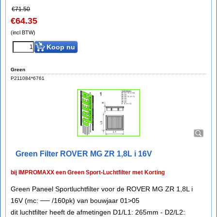
€
71.50
€
64.35
(incl BTW)
Koop nu
Green
P211084*6761
Green Filter ROVER MG ZR 1,8L i 16V
bij IMPROMAXX een Green Sport-Luchtfilter met Korting
Green Paneel Sportluchtfilter voor de ROVER MG ZR 1,8L i
16V (mc: ── /160pk) van bouwjaar 01>05
dit luchtfilter heeft de afmetingen D1/L1: 265mm - D2/L2: