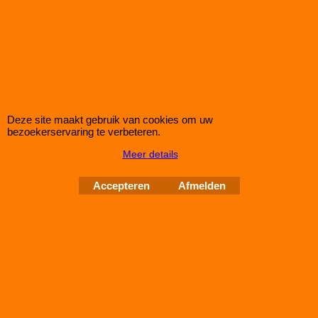
Green Paneel Sportluchtfilter voor de ROVER MG ZR 2,0L ITD
(mc: ── /101pk) van bouwjaar 02>05
dit luchtfilter heeft de afmetingen D1/L1: 265mm - D2/L2:
──mm - D3/L3: 116mm - D4/L4: ──mm - D5/L5: ──mm en H=
23
Deze site maakt gebruik van cookies om uw
Auto Couture 1998 - 2026
bezoekerservaring te verbeteren.
28 jaar Improve Tuning
Meer details
Webwinkel gemaakt met
Accepteren
Afmelden
ShopFactory webwinkel
software.