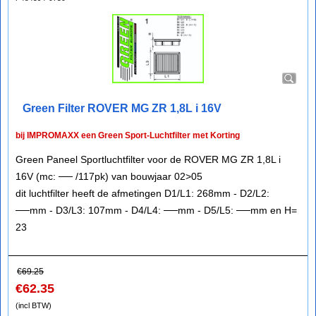
Green Filter ROVER MG ZR 1,8L i 16V
bij IMPROMAXX een Green Sport-Luchtfilter met Korting
Green Paneel Sportluchtfilter voor de ROVER MG ZR 1,8L i
16V (mc: ── /117pk) van bouwjaar 02>05
dit luchtfilter heeft de afmetingen D1/L1: 268mm - D2/L2:
──mm - D3/L3: 107mm - D4/L4: ──mm - D5/L5: ──mm en H=
23
€
69.25
€
62.35
(incl BTW)