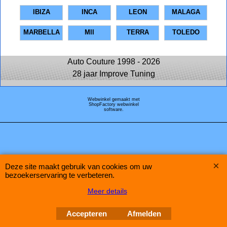
IBIZA
INCA
LEON
MALAGA
MARBELLA
MII
TERRA
TOLEDO
Auto Couture 1998 - 2026
28 jaar Improve Tuning
Webwinkel gemaakt met
ShopFactory webwinkel
software.
Deze site maakt gebruik van cookies om uw
bezoekerservaring te verbeteren.
Meer details
Accepteren
Afmelden