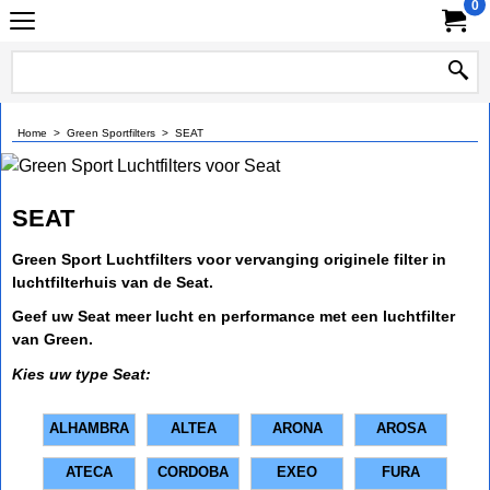
0
Home
>
Green Sportfilters
>
SEAT
SEAT
Green Sport Luchtfilters voor vervanging originele filter in
luchtfilterhuis van de Seat.
Geef uw Seat meer lucht en performance met een luchtfilter
van Green.
Kies uw type Seat:
ALHAMBRA
ALTEA
ARONA
AROSA
ATECA
CORDOBA
EXEO
FURA