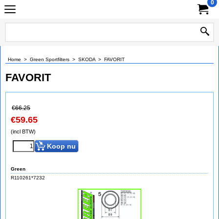
0
Home
>
Green Sportfilters
>
SKODA
>
FAVORIT
FAVORIT
€
66.25
€
59.65
(incl BTW)
Koop nu
Green
R110261*7232