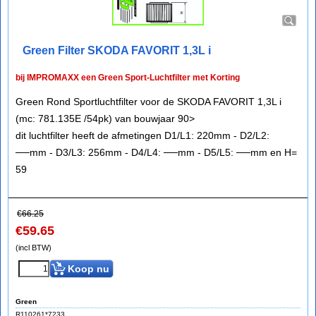
Green Filter SKODA FAVORIT 1,3L i
bij IMPROMAXX een Green Sport-Luchtfilter met Korting
Green Rond Sportluchtfilter voor de SKODA FAVORIT 1,3L i
(mc: 781.135E /54pk) van bouwjaar 90>
dit luchtfilter heeft de afmetingen D1/L1: 220mm - D2/L2:
──mm - D3/L3: 256mm - D4/L4: ──mm - D5/L5: ──mm en H=
59
€
66.25
€
59.65
(incl BTW)
Koop nu
Green
R110261*7233