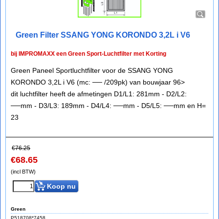
Green Filter SSANG YONG KORONDO 3,2L i V6
bij IMPROMAXX een Green Sport-Luchtfilter met Korting
Green Paneel Sportluchtfilter voor de SSANG YONG
KORONDO 3,2L i V6 (mc: ── /209pk) van bouwjaar 96>
dit luchtfilter heeft de afmetingen D1/L1: 281mm - D2/L2:
──mm - D3/L3: 189mm - D4/L4: ──mm - D5/L5: ──mm en H=
23
€
76.25
€
68.65
(incl BTW)
Koop nu
Green
P518708*7458