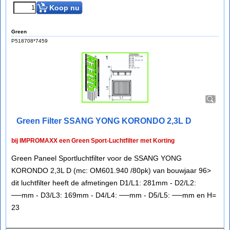
Koop nu
Green
P518708*7459
Green Filter SSANG YONG KORONDO 2,3L D
bij IMPROMAXX een Green Sport-Luchtfilter met Korting
Green Paneel Sportluchtfilter voor de SSANG YONG
KORONDO 2,3L D (mc: OM601.940 /80pk) van bouwjaar 96>
dit luchtfilter heeft de afmetingen D1/L1: 281mm - D2/L2:
──mm - D3/L3: 169mm - D4/L4: ──mm - D5/L5: ──mm en H=
23