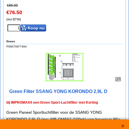
€
85.00
€
76.50
(incl BTW)
Koop nu
Green
P680708*7464
Green Filter SSANG YONG KORONDO 2,9L D
bij IMPROMAXX een Green Sport-Luchtfilter met Korting
Green Paneel Sportluchtfilter voor de SSANG YONG
KORONDO 2,9L D (mc: MB-OM662 /100pk) van bouwjaar 96>
dit luchtfilter heeft de afmetingen D1/L1: 378mm - D2/L2: