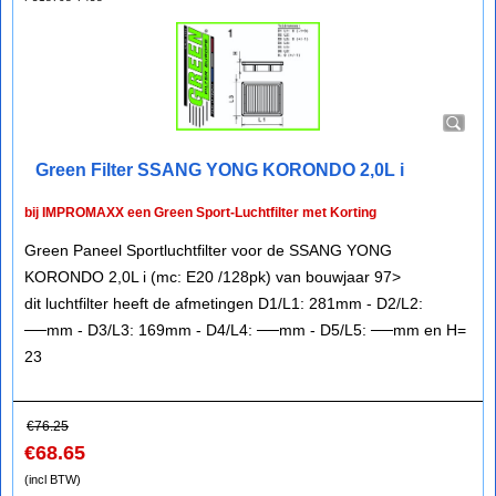
Green Filter SSANG YONG KORONDO 2,0L i
bij IMPROMAXX een Green Sport-Luchtfilter met Korting
Green Paneel Sportluchtfilter voor de SSANG YONG
KORONDO 2,0L i (mc: E20 /128pk) van bouwjaar 97>
dit luchtfilter heeft de afmetingen D1/L1: 281mm - D2/L2:
──mm - D3/L3: 169mm - D4/L4: ──mm - D5/L5: ──mm en H=
23
€
76.25
€
68.65
(incl BTW)