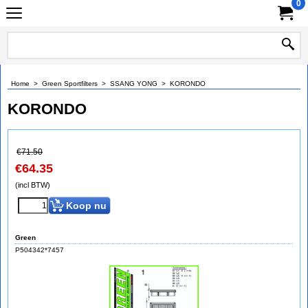
0
Home
>
Green Sportfilters
>
SSANG YONG
>
KORONDO
KORONDO
€
71.50
€
64.35
(incl BTW)
Koop nu
Green
P504342*7457