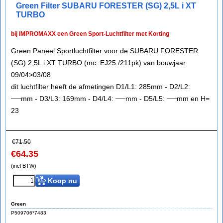
Green Filter SUBARU FORESTER (SG) 2,5L i XT
TURBO
bij IMPROMAXX een Green Sport-Luchtfilter met Korting
Green Paneel Sportluchtfilter voor de SUBARU FORESTER
(SG) 2,5L i XT TURBO (mc: EJ25 /211pk) van bouwjaar
09/04>03/08
dit luchtfilter heeft de afmetingen D1/L1: 285mm - D2/L2:
──mm - D3/L3: 169mm - D4/L4: ──mm - D5/L5: ──mm en H=
23
€
71.50
€
64.35
(incl BTW)
Koop nu
Green
P509706*7483