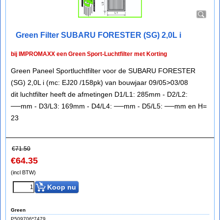
Green Filter SUBARU FORESTER (SG) 2,0L i
bij IMPROMAXX een Green Sport-Luchtfilter met Korting
Green Paneel Sportluchtfilter voor de SUBARU FORESTER
(SG) 2,0L i (mc: EJ20 /158pk) van bouwjaar 09/05>03/08
dit luchtfilter heeft de afmetingen D1/L1: 285mm - D2/L2:
──mm - D3/L3: 169mm - D4/L4: ──mm - D5/L5: ──mm en H=
23
€
71.50
€
64.35
(incl BTW)
Koop nu
Green
P509706*7479