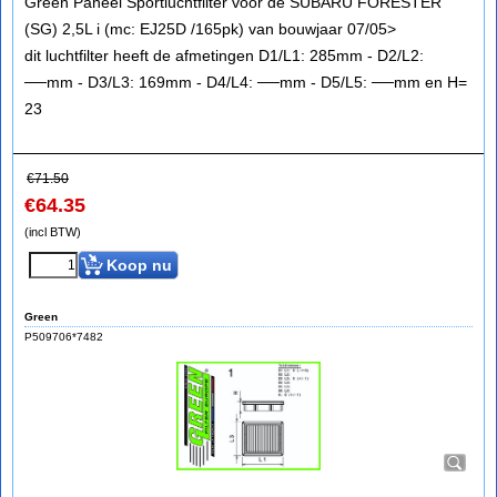
Green Paneel Sportluchtfilter voor de SUBARU FORESTER
(SG) 2,5L i (mc: EJ25D /165pk) van bouwjaar 07/05>
dit luchtfilter heeft de afmetingen D1/L1: 285mm - D2/L2:
──mm - D3/L3: 169mm - D4/L4: ──mm - D5/L5: ──mm en H=
23
€
71.50
€
64.35
(incl BTW)
Koop nu
Green
P509706*7482