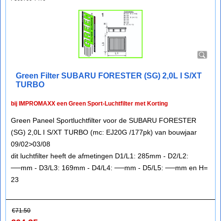
Green Filter SUBARU FORESTER (SG) 2,0L I S/XT
TURBO
bij IMPROMAXX een Green Sport-Luchtfilter met Korting
Green Paneel Sportluchtfilter voor de SUBARU FORESTER
(SG) 2,0L I S/XT TURBO (mc: EJ20G /177pk) van bouwjaar
09/02>03/08
dit luchtfilter heeft de afmetingen D1/L1: 285mm - D2/L2:
──mm - D3/L3: 169mm - D4/L4: ──mm - D5/L5: ──mm en H=
23
€
71.50