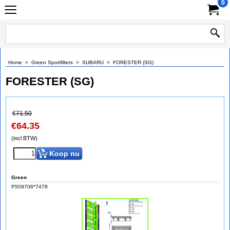
0
Home
>
Green Sportfilters
>
SUBARU
>
FORESTER (SG)
FORESTER (SG)
€
71.50
€
64.35
(incl BTW)
Koop nu
Green
P509706*7478