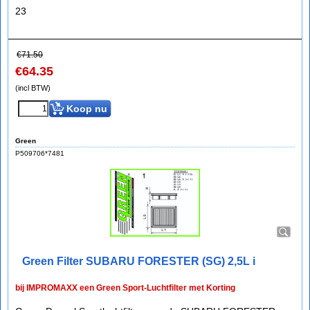
23
€
71.50
€
64.35
(incl BTW)
Koop nu
Green
P509706*7481
Green Filter SUBARU FORESTER (SG) 2,5L i
bij IMPROMAXX een Green Sport-Luchtfilter met Korting