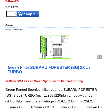
€
64.35
(incl BTW)
Koop nu
Green
P509706*7480
Green Filter SUBARU FORESTER (SG) 2,0L i
TURBO
bij IMPROMAXX een Green Sport-Luchtfilter met Korting
Green Paneel Sportluchtfilter voor de SUBARU FORESTER
(SG) 2,0L i TURBO (mc: EJ255 /220pk) van bouwjaar 05>
dit luchtfilter heeft de afmetingen D1/L1: 285mm - D2/L2:
──mm - D3/L3: 169mm - D4/L4: ──mm - D5/L5: ──mm en H=