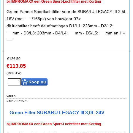
bij IMPROMAXX een Green Sport-Luchtfilter met Korting
Green Paneel Sportluchtfilter voor de SUBARU LEGACY III 2,5L
16V (mc: ── /165pk) van bouwjaar 07>
dit luchtfilter heeft de afmetingen D1/L1: 223mm - D2/L2:
──mm - D3/L3: 203mm - D4/L4: ──mm - D5/L5: ──mm en H=
──
€
126.50
€
113.85
(incl BTW)
Koop nu
Green
P401765*7575
Green Filter SUBARU LEGACY III 3,0L 24V
bij IMPROMAXX een Green Sport-Luchtfilter met Korting