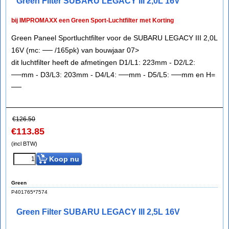
Green Filter SUBARU LEGACY III 2,0L 16V
bij IMPROMAXX een Green Sport-Luchtfilter met Korting
Green Paneel Sportluchtfilter voor de SUBARU LEGACY III 2,0L
16V (mc: ── /165pk) van bouwjaar 07>
dit luchtfilter heeft de afmetingen D1/L1: 223mm - D2/L2:
──mm - D3/L3: 203mm - D4/L4: ──mm - D5/L5: ──mm en H=
──
€
126.50
€
113.85
(incl BTW)
Koop nu
Green
P401765*7574
Green Filter SUBARU LEGACY III 2,5L 16V