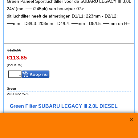
Green Paneel Sportluchtfilter voor de SUBARU LEGACY III 3,0L
24V (mc: ── /245pk) van bouwjaar 07>
dit luchtfilter heeft de afmetingen D1/L1: 223mm - D2/L2:
──mm - D3/L3: 203mm - D4/L4: ──mm - D5/L5: ──mm en H=
──
€
126.50
€
113.85
(incl BTW)
Koop nu
Green
P401765*7576
Green Filter SUBARU LEGACY III 2,0L DIESEL
bij IMPROMAXX een Green Sport-Luchtfilter met Korting
Green Paneel Sportluchtfilter voor de SUBARU LEGACY III 2,0L
DIESEL (mc: ── /150pk) van bouwjaar 07>