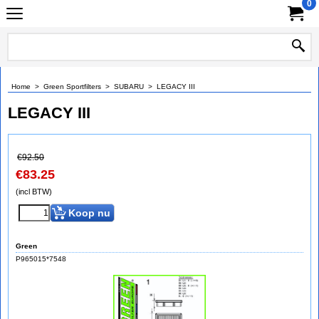
0
Home
>
Green Sportfilters
>
SUBARU
>
LEGACY III
LEGACY III
€
92.50
€
83.25
(incl BTW)
Koop nu
Green
P965015*7548