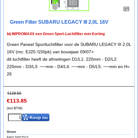
Green Filter SUBARU LEGACY III 2,0L 16V
bij IMPROMAXX een Green Sport-Luchtfilter met Korting
Green Paneel Sportluchtfilter voor de SUBARU LEGACY III 2,0L
16V (mc: EJ20 /150pk) van bouwjaar 09/07>
dit luchtfilter heeft de afmetingen D1/L1: 220mm - D2/L2:
220mm - D3/L3: ──mm - D4/L4: ──mm - D5/L5: ──mm en H=
26
€
126.50
€
113.85
(incl BTW)
Koop nu
Green
P401765*7572