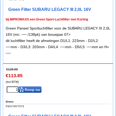
Green Filter SUBARU LEGACY III 2,0L 16V
bij IMPROMAXX een Green Sport-Luchtfilter met Korting
Green Paneel Sportluchtfilter voor de SUBARU LEGACY III 2,0L
16V (mc: ── /138pk) van bouwjaar 07>
dit luchtfilter heeft de afmetingen D1/L1: 223mm - D2/L2:
──mm - D3/L3: 203mm - D4/L4: ──mm - D5/L5: ──mm en H=
──
€
126.50
€
113.85
(incl BTW)
Koop nu
Green
P401765*7573