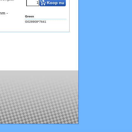
Koop nu
2mm -
Green
G028908*7641