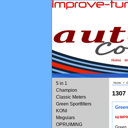
Home
I
5 in 1
Home
>
G
Champion
1307
Classic Meters
Green Sportfilters
Green
KONI
Meguiars
bij IMP
OPRUIMING
Green 