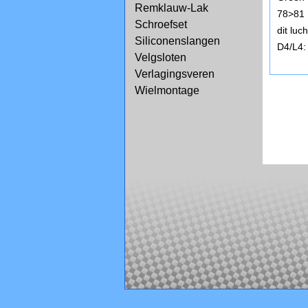
Remklauw-Lak
78>81
Schroefset
dit lu
Siliconenslangen
D4/L4:
Velgsloten
Verlagingsveren
Wielmontage