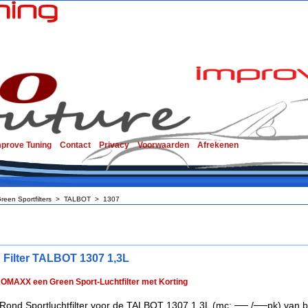
mprove Tuning
Contact
Privacy
Voorwaarden
Afrekenen
reen Sportfilters
>
TALBOT
>
1307
 Filter TALBOT 1307 1,3L
ROMAXX een Green Sport-Luchtfilter met Korting
Rond Sportluchtfilter voor de TALBOT 1307 1,3L (mc: ── /──pk) van 