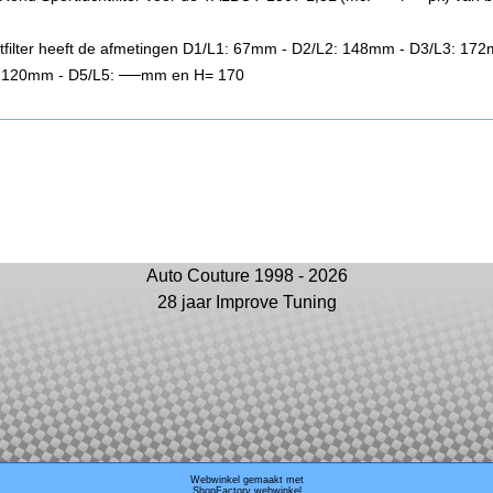
chtfilter heeft de afmetingen D1/L1: 67mm - D2/L2: 148mm - D3/L3: 17
 120mm - D5/L5: ──mm en H= 170
Auto Couture 1998 - 2026
28 jaar Improve Tuning
Webwinkel gemaakt met
ShopFactory webwinkel