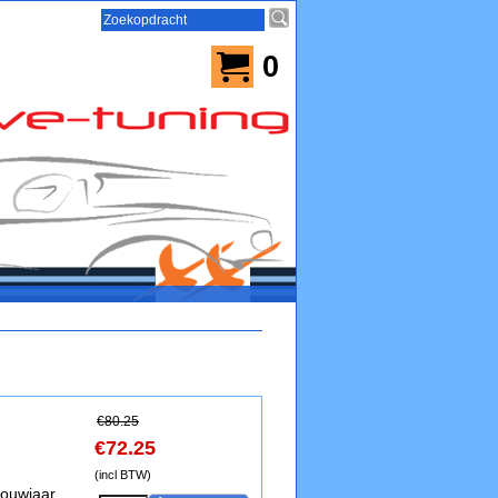
0
€
80.25
€
72.25
(incl BTW)
bouwjaar