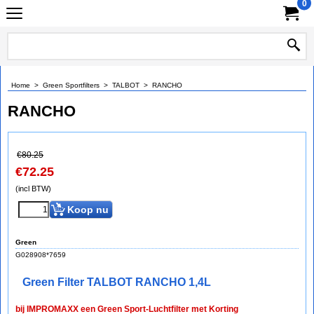
0
Home
>
Green Sportfilters
>
TALBOT
>
RANCHO
RANCHO
€
80.25
€
72.25
(incl BTW)
Koop nu
Green
G028908*7659
Green Filter TALBOT RANCHO 1,4L
bij IMPROMAXX een Green Sport-Luchtfilter met Korting