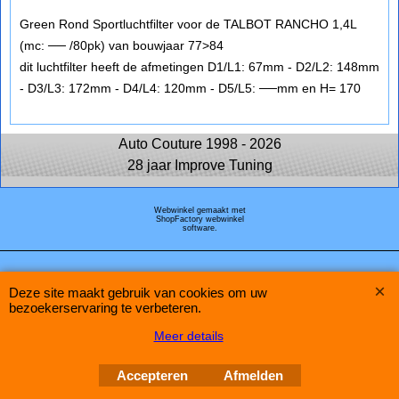
Green Rond Sportluchtfilter voor de TALBOT RANCHO 1,4L
(mc: ── /80pk) van bouwjaar 77>84
dit luchtfilter heeft de afmetingen D1/L1: 67mm - D2/L2: 148mm
- D3/L3: 172mm - D4/L4: 120mm - D5/L5: ──mm en H= 170
Auto Couture 1998 - 2026
28 jaar Improve Tuning
Webwinkel gemaakt met
ShopFactory webwinkel
software.
Deze site maakt gebruik van cookies om uw
bezoekerservaring te verbeteren.
Meer details
Accepteren
Afmelden