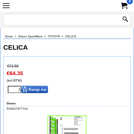
0
Home
>
Green Sportfilters
>
TOYOTA
>
CELICA
CELICA
€
71.50
€
64.35
(incl BTW)
Koop nu
Green
P450279*7743