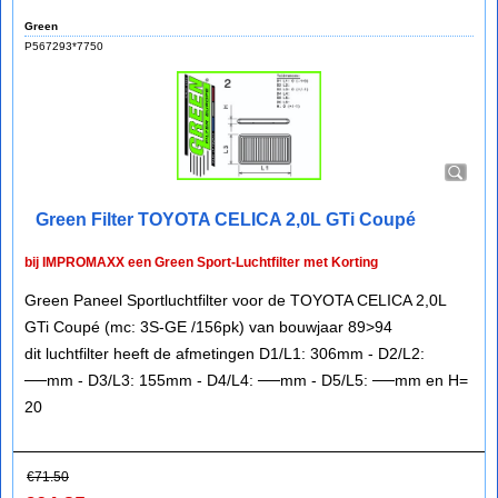
Green
P567293*7750
Green Filter TOYOTA CELICA 2,0L GTi Coupé
bij IMPROMAXX een Green Sport-Luchtfilter met Korting
Green Paneel Sportluchtfilter voor de TOYOTA CELICA 2,0L
GTi Coupé (mc: 3S-GE /156pk) van bouwjaar 89>94
dit luchtfilter heeft de afmetingen D1/L1: 306mm - D2/L2:
──mm - D3/L3: 155mm - D4/L4: ──mm - D5/L5: ──mm en H=
20
€
71.50