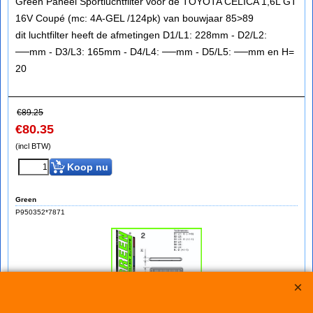
Green Paneel Sportluchtfilter voor de TOYOTA CELICA 1,6L GT
16V Coupé (mc: 4A-GEL /124pk) van bouwjaar 85>89
dit luchtfilter heeft de afmetingen D1/L1: 228mm - D2/L2:
──mm - D3/L3: 165mm - D4/L4: ──mm - D5/L5: ──mm en H=
20
€
89.25
€
80.35
(incl BTW)
Koop nu
Green
P950352*7871