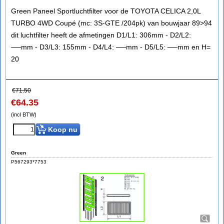
Green Paneel Sportluchtfilter voor de TOYOTA CELICA 2,0L
TURBO 4WD Coupé (mc: 3S-GTE /204pk) van bouwjaar 89>94
dit luchtfilter heeft de afmetingen D1/L1: 306mm - D2/L2:
──mm - D3/L3: 155mm - D4/L4: ──mm - D5/L5: ──mm en H=
20
€
71.50
€
64.35
(incl BTW)
Koop nu
Green
P567293*7753