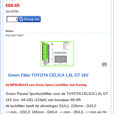
€
68.65
(incl BTW)
Koop nu
Green
P412497*7807
Green Filter TOYOTA CELICA 1,6L GT 16V
bij IMPROMAXX een Green Sport-Luchtfilter met Korting
Green Paneel Sportluchtfilter voor de TOYOTA CELICA 1,6L GT
16V (mc: 4A-GEL /124pk) van bouwjaar 86>89
dit luchtfilter heeft de afmetingen D1/L1: 228mm - D2/L2:
──mm - D3/L3: 165mm - D4/L4: ──mm - D5/L5: ──mm en H=