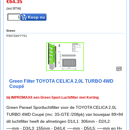
€
64.35
(incl BTW)
Koop nu
Green
P567293*7751
Green Filter TOYOTA CELICA 2,0L TURBO 4WD
Coupé
bij IMPROMAXX een Green Sport-Luchtfilter met Korting
Green Paneel Sportluchtfilter voor de TOYOTA CELICA 2,0L
TURBO 4WD Coupé (mc: 3S-GTE /208pk) van bouwjaar 89>94
dit luchtfilter heeft de afmetingen D1/L1: 306mm - D2/L2:
──mm - D3/L3: 155mm - D4/L4: ──mm - D5/L5: ──mm en H=