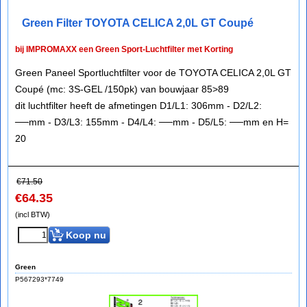
Green Filter TOYOTA CELICA 2,0L GT Coupé
bij IMPROMAXX een Green Sport-Luchtfilter met Korting
Green Paneel Sportluchtfilter voor de TOYOTA CELICA 2,0L GT
Coupé (mc: 3S-GEL /150pk) van bouwjaar 85>89
dit luchtfilter heeft de afmetingen D1/L1: 306mm - D2/L2:
──mm - D3/L3: 155mm - D4/L4: ──mm - D5/L5: ──mm en H=
20
€
71.50
€
64.35
(incl BTW)
Koop nu
Green
P567293*7749