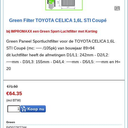
Green Filter TOYOTA CELICA 1,6L STI Coupé
bij IMPROMAXX een Green Sport-Luchtfilter met Korting
Green Paneel Sportluchtfilter voor de TOYOTA CELICA 1,6L
STI Coupé (mc: ── /105pk) van bouwjaar 89>94
dit luchtfilter heeft de afmetingen D1/L1: 242mm - D2/L2:
──mm - D3/L3: 155mm - D4/L4: ──mm - D5/L5: ──mm en H=
20
€
71.50
€
64.35
(incl BTW)
Koop nu
Green
P450279*7744