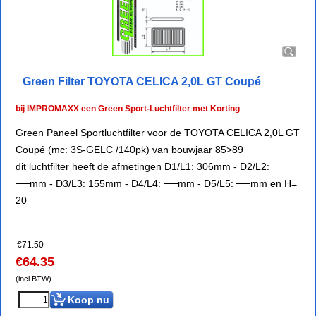
Green Filter TOYOTA CELICA 2,0L GT Coupé
bij IMPROMAXX een Green Sport-Luchtfilter met Korting
Green Paneel Sportluchtfilter voor de TOYOTA CELICA 2,0L GT
Coupé (mc: 3S-GELC /140pk) van bouwjaar 85>89
dit luchtfilter heeft de afmetingen D1/L1: 306mm - D2/L2:
──mm - D3/L3: 155mm - D4/L4: ──mm - D5/L5: ──mm en H=
20
€
71.50
€
64.35
(incl BTW)
Koop nu