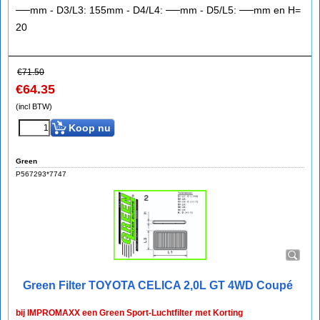
──mm - D3/L3: 155mm - D4/L4: ──mm - D5/L5: ──mm en H=
20
€
71.50
€
64.35
(incl BTW)
Koop nu
Green
P567293*7747
Green Filter TOYOTA CELICA 2,0L GT 4WD Coupé
bij IMPROMAXX een Green Sport-Luchtfilter met Korting