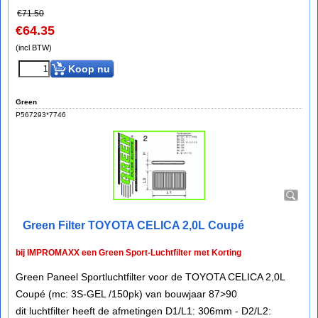
€
71.50
€
64.35
(incl BTW)
Koop nu
Green
P567293*7746
Green Filter TOYOTA CELICA 2,0L Coupé
bij IMPROMAXX een Green Sport-Luchtfilter met Korting
Green Paneel Sportluchtfilter voor de TOYOTA CELICA 2,0L
Coupé (mc: 3S-GEL /150pk) van bouwjaar 87>90
dit luchtfilter heeft de afmetingen D1/L1: 306mm - D2/L2: