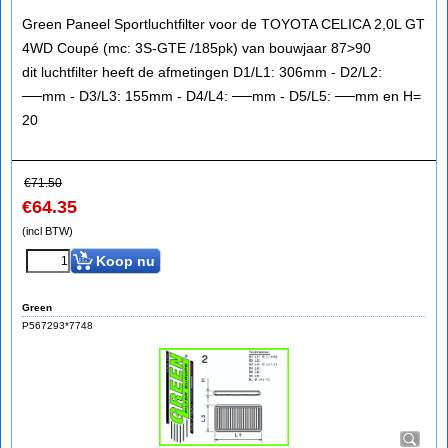
Green Paneel Sportluchtfilter voor de TOYOTA CELICA 2,0L GT
4WD Coupé (mc: 3S-GTE /185pk) van bouwjaar 87>90
dit luchtfilter heeft de afmetingen D1/L1: 306mm - D2/L2:
──mm - D3/L3: 155mm - D4/L4: ──mm - D5/L5: ──mm en H=
20
€
71.50
€
64.35
(incl BTW)
Koop nu
Green
P567293*7748