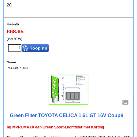
20
€
76.25
€
68.65
(incl BTW)
Koop nu
Green
P412497*7808
Green Filter TOYOTA CELICA 1,6L GT 16V Coupé
bij IMPROMAXX een Green Sport-Luchtfilter met Korting