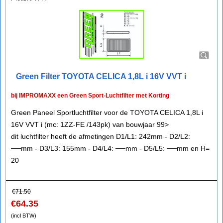
Green Filter TOYOTA CELICA 1,8L i 16V VVT i
bij IMPROMAXX een Green Sport-Luchtfilter met Korting
Green Paneel Sportluchtfilter voor de TOYOTA CELICA 1,8L i
16V VVT i (mc: 1ZZ-FE /143pk) van bouwjaar 99>
dit luchtfilter heeft de afmetingen D1/L1: 242mm - D2/L2:
──mm - D3/L3: 155mm - D4/L4: ──mm - D5/L5: ──mm en H=
20
€
71.50
€
64.35
(incl BTW)