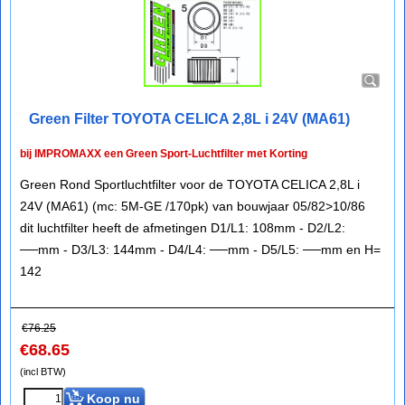
Green Filter TOYOTA CELICA 2,8L i 24V (MA61)
bij IMPROMAXX een Green Sport-Luchtfilter met Korting
Green Rond Sportluchtfilter voor de TOYOTA CELICA 2,8L i
24V (MA61) (mc: 5M-GE /170pk) van bouwjaar 05/82>10/86
dit luchtfilter heeft de afmetingen D1/L1: 108mm - D2/L2:
──mm - D3/L3: 144mm - D4/L4: ──mm - D5/L5: ──mm en H=
142
€
76.25
€
68.65
(incl BTW)
Koop nu