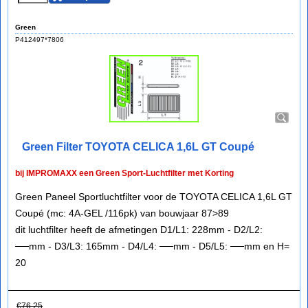
Green
P412497*7806
Green Filter TOYOTA CELICA 1,6L GT Coupé
bij IMPROMAXX een Green Sport-Luchtfilter met Korting
Green Paneel Sportluchtfilter voor de TOYOTA CELICA 1,6L GT
Coupé (mc: 4A-GEL /116pk) van bouwjaar 87>89
dit luchtfilter heeft de afmetingen D1/L1: 228mm - D2/L2:
──mm - D3/L3: 165mm - D4/L4: ──mm - D5/L5: ──mm en H=
20
€
76.25