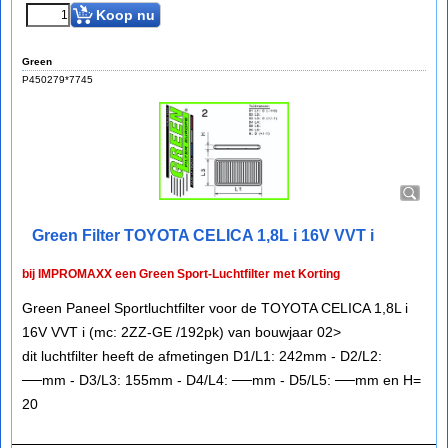
Koop nu
Green
P450279*7745
Green Filter TOYOTA CELICA 1,8L i 16V VVT i
bij IMPROMAXX een Green Sport-Luchtfilter met Korting
Green Paneel Sportluchtfilter voor de TOYOTA CELICA 1,8L i
16V VVT i (mc: 2ZZ-GE /192pk) van bouwjaar 02>
dit luchtfilter heeft de afmetingen D1/L1: 242mm - D2/L2:
──mm - D3/L3: 155mm - D4/L4: ──mm - D5/L5: ──mm en H=
20