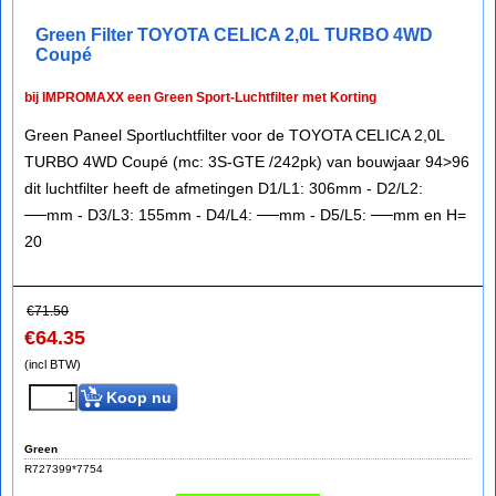
Green Filter TOYOTA CELICA 2,0L TURBO 4WD
Coupé
bij IMPROMAXX een Green Sport-Luchtfilter met Korting
Green Paneel Sportluchtfilter voor de TOYOTA CELICA 2,0L
TURBO 4WD Coupé (mc: 3S-GTE /242pk) van bouwjaar 94>96
dit luchtfilter heeft de afmetingen D1/L1: 306mm - D2/L2:
──mm - D3/L3: 155mm - D4/L4: ──mm - D5/L5: ──mm en H=
20
€
71.50
€
64.35
(incl BTW)
Koop nu
Green
R727399*7754