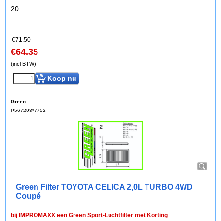
20
€
71.50
€
64.35
(incl BTW)
Koop nu
Green
P567293*7752
Green Filter TOYOTA CELICA 2,0L TURBO 4WD
Coupé
bij IMPROMAXX een Green Sport-Luchtfilter met Korting