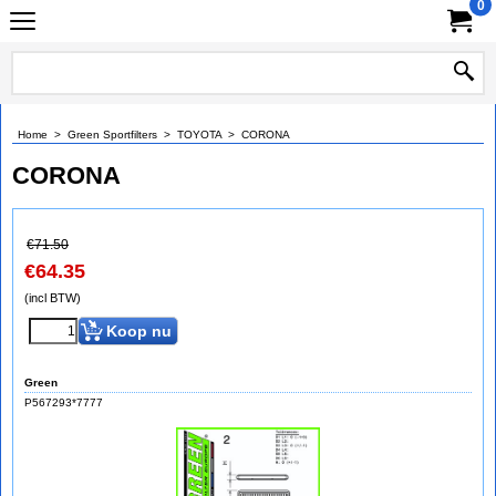
0
Home
>
Green Sportfilters
>
TOYOTA
>
CORONA
CORONA
€
71.50
€
64.35
(incl BTW)
Koop nu
Green
P567293*7777