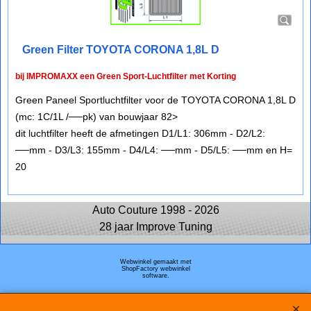
Green Filter TOYOTA CORONA 1,8L D
bij IMPROMAXX een Green Sport-Luchtfilter met Korting
Green Paneel Sportluchtfilter voor de TOYOTA CORONA 1,8L D
(mc: 1C/1L /──pk) van bouwjaar 82>
dit luchtfilter heeft de afmetingen D1/L1: 306mm - D2/L2:
──mm - D3/L3: 155mm - D4/L4: ──mm - D5/L5: ──mm en H=
20
Auto Couture 1998 - 2026
28 jaar Improve Tuning
Webwinkel gemaakt met
ShopFactory webwinkel
software.