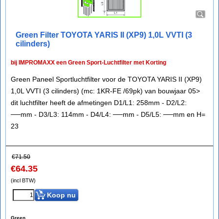
Green Filter TOYOTA YARIS II (XP9) 1,0L VVTI (3
cilinders)
bij IMPROMAXX een Green Sport-Luchtfilter met Korting
Green Paneel Sportluchtfilter voor de TOYOTA YARIS II (XP9)
1,0L VVTI (3 cilinders) (mc: 1KR-FE /69pk) van bouwjaar 05>
dit luchtfilter heeft de afmetingen D1/L1: 258mm - D2/L2:
──mm - D3/L3: 114mm - D4/L4: ──mm - D5/L5: ──mm en H=
23
€
71.50
€
64.35
(incl BTW)
Koop nu
Green