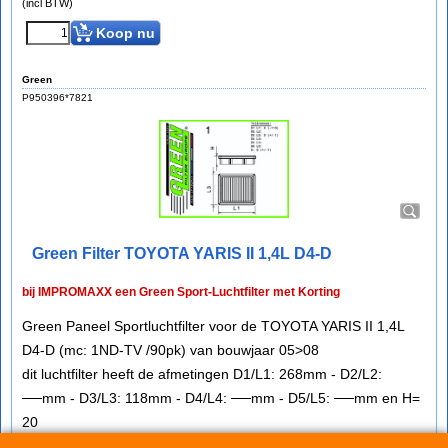
(incl BTW)
Koop nu
Green
P950396*7821
Green Filter TOYOTA YARIS II 1,4L D4-D
bij IMPROMAXX een Green Sport-Luchtfilter met Korting
Green Paneel Sportluchtfilter voor de TOYOTA YARIS II 1,4L
D4-D (mc: 1ND-TV /90pk) van bouwjaar 05>08
dit luchtfilter heeft de afmetingen D1/L1: 268mm - D2/L2:
──mm - D3/L3: 118mm - D4/L4: ──mm - D5/L5: ──mm en H=
20