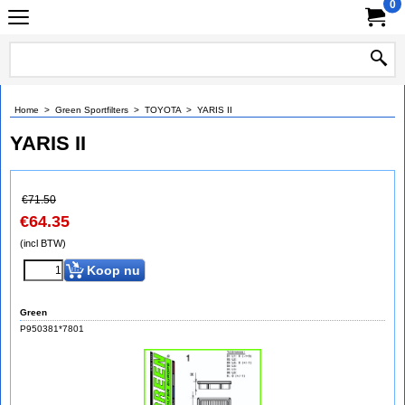
0
Home
>
Green Sportfilters
>
TOYOTA
>
YARIS II
YARIS II
€
71.50
€
64.35
(incl BTW)
Koop nu
Green
P950381*7801