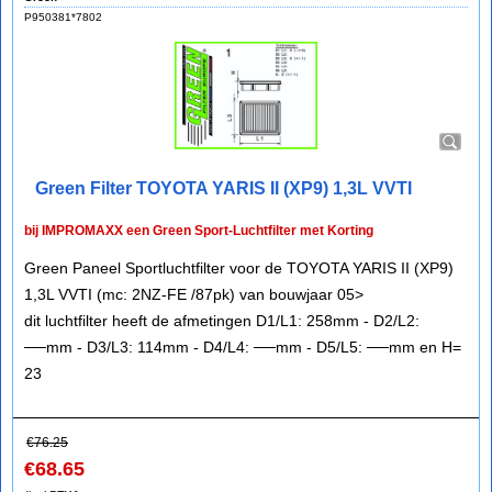
P950381*7802
Green Filter TOYOTA YARIS II (XP9) 1,3L VVTI
bij IMPROMAXX een Green Sport-Luchtfilter met Korting
Green Paneel Sportluchtfilter voor de TOYOTA YARIS II (XP9)
1,3L VVTI (mc: 2NZ-FE /87pk) van bouwjaar 05>
dit luchtfilter heeft de afmetingen D1/L1: 258mm - D2/L2:
──mm - D3/L3: 114mm - D4/L4: ──mm - D5/L5: ──mm en H=
23
€
76.25
€
68.65