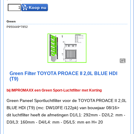
Koop nu
Green
P950449*7852
Green Filter TOYOTA PROACE II 2,0L BLUE HDI
(T9)
bij IMPROMAXX een Green Sport-Luchtfilter met Korting
Green Paneel Sportluchtfilter voor de TOYOTA PROACE II 2,0L
BLUE HDI (T9) (mc: DW10FE /122pk) van bouwjaar 08/16>
dit luchtfilter heeft de afmetingen D1/L1: 292mm - D2/L2: mm -
D3/L3: 160mm - D4/L4: mm - D5/L5: mm en H= 20