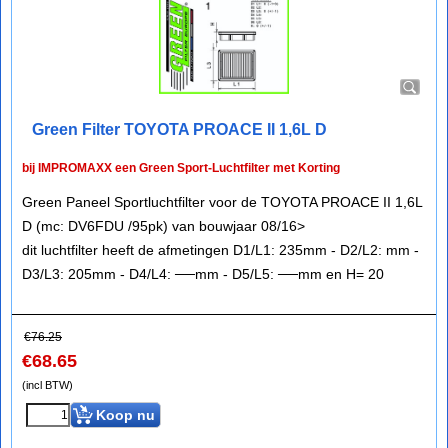
Green Filter TOYOTA PROACE II 1,6L D
bij IMPROMAXX een Green Sport-Luchtfilter met Korting
Green Paneel Sportluchtfilter voor de TOYOTA PROACE II 1,6L
D (mc: DV6FDU /95pk) van bouwjaar 08/16>
dit luchtfilter heeft de afmetingen D1/L1: 235mm - D2/L2: mm -
D3/L3: 205mm - D4/L4: ──mm - D5/L5: ──mm en H= 20
€
76.25
€
68.65
(incl BTW)
Koop nu