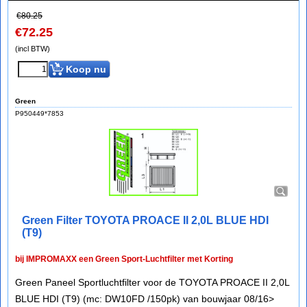
€
80.25
€
72.25
(incl BTW)
Koop nu
Green
P950449*7853
Green Filter TOYOTA PROACE II 2,0L BLUE HDI
(T9)
bij IMPROMAXX een Green Sport-Luchtfilter met Korting
Green Paneel Sportluchtfilter voor de TOYOTA PROACE II 2,0L
BLUE HDI (T9) (mc: DW10FD /150pk) van bouwjaar 08/16>