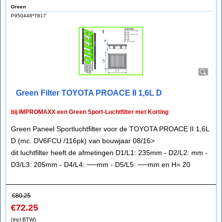
Green
P950448*7817
Green Filter TOYOTA PROACE II 1,6L D
bij IMPROMAXX een Green Sport-Luchtfilter met Korting
Green Paneel Sportluchtfilter voor de TOYOTA PROACE II 1,6L
D (mc: DV6FCU /116pk) van bouwjaar 08/16>
dit luchtfilter heeft de afmetingen D1/L1: 235mm - D2/L2: mm -
D3/L3: 205mm - D4/L4: ──mm - D5/L5: ──mm en H= 20
€
80.25
€
72.25
(incl BTW)