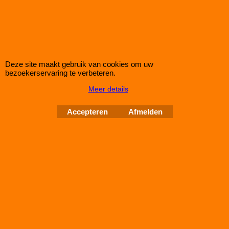
bij IMPROMAXX een Green Sport-Luchtfilter met Korting
Green Paneel Sportluchtfilter voor de TOYOTA PROACE II 2,0L
BLUE HDI (T9) (mc: DW10FC /177pk) van bouwjaar 08/16>
dit luchtfilter heeft de afmetingen D1/L1: 292mm - D2/L2: mm -
D3/L3: 160mm - D4/L4: mm - D5/L5: mm en H= 20
Deze site maakt gebruik van cookies om uw
bezoekerservaring te verbeteren.
Meer details
Auto Couture 1998 - 2026
28 jaar Improve Tuning
Accepteren
Afmelden
Webwinkel gemaakt met
ShopFactory webwinkel
software.