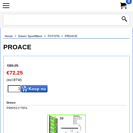
0
Home
>
Green Sportfilters
>
TOYOTA
>
PROACE
PROACE
€
80.25
€
72.25
(incl BTW)
Koop nu
Green
P960521*7851