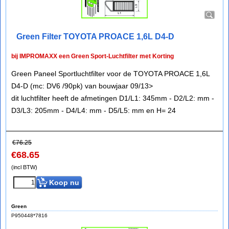
Green Filter TOYOTA PROACE 1,6L D4-D
bij IMPROMAXX een Green Sport-Luchtfilter met Korting
Green Paneel Sportluchtfilter voor de TOYOTA PROACE 1,6L
D4-D (mc: DV6 /90pk) van bouwjaar 09/13>
dit luchtfilter heeft de afmetingen D1/L1: 345mm - D2/L2: mm -
D3/L3: 205mm - D4/L4: mm - D5/L5: mm en H= 24
€
76.25
€
68.65
(incl BTW)
Koop nu
Green
P950448*7816