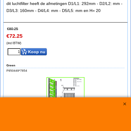
dit luchtfilter heeft de afmetingen D1/L1: 292mm - D2/L2: mm -
D3/L3: 160mm - D4/L4: mm - D5/L5: mm en H= 20
€
80.25
€
72.25
(incl BTW)
Koop nu
Green
P950449*7854
Green Filter TOYOTA PROACE II 2,0L BLUE HDI
(T9)