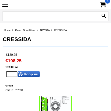
0
Home
>
Green Sportfilters
>
TOYOTA
>
CRESSIDA
CRESSIDA
€
120.25
€
108.25
(incl BTW)
Koop nu
Green
G591010*7891