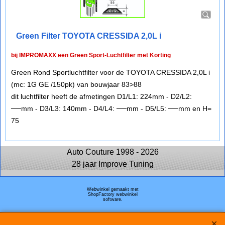
Green Filter TOYOTA CRESSIDA 2,0L i
bij IMPROMAXX een Green Sport-Luchtfilter met Korting
Green Rond Sportluchtfilter voor de TOYOTA CRESSIDA 2,0L i
(mc: 1G GE /150pk) van bouwjaar 83>88
dit luchtfilter heeft de afmetingen D1/L1: 224mm - D2/L2:
──mm - D3/L3: 140mm - D4/L4: ──mm - D5/L5: ──mm en H=
75
Auto Couture 1998 - 2026
28 jaar Improve Tuning
Webwinkel gemaakt met
ShopFactory webwinkel
software.